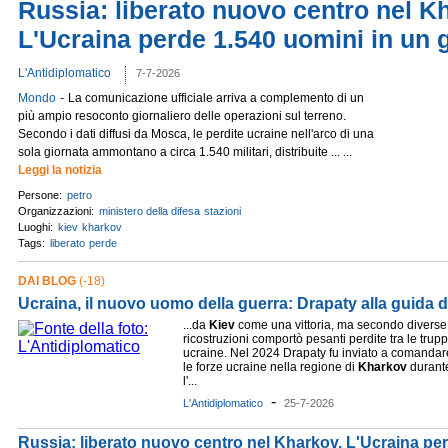
Russia: liberato nuovo centro nel K
L'Ucraina perde 1.540 uomini in un 
L'Antidiplomatico
7-7-2026
-
Mondo
La comunicazione ufficiale arriva a complemento di un
più ampio resoconto giornaliero delle operazioni sul terreno.
Secondo i dati diffusi da Mosca, le perdite ucraine nell'arco di una
sola giornata ammontano a circa 1.540 militari, distribuite ... ...
Leggi la notizia
Persone:
petro
Organizzazioni:
ministero della difesa
stazioni
Luoghi:
kiev
kharkov
Tags:
liberato
perde
DAI BLOG
(-18)
Ucraina, il nuovo uomo della guerra: Drapaty alla guida d
...da
Kiev
come una vittoria, ma secondo diverse
ricostruzioni comportò pesanti perdite tra le trup
ucraine. Nel 2024 Drapaty fu inviato a comandar
le forze ucraine nella regione di
Kharkov
durant
l'...
-
L'Antidiplomatico
25-7-2026
Russia: liberato nuovo centro nel Kharkov. L'Ucraina per