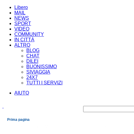
Libero
MAIL
NEWS
SPORT
VIDEO
COMMUNITY
IN CITTÀ
ALTRO
BLOG
CHAT
DILEI
BUONISSIMO
SIVIAGGIA
24X7
TUTTI I SERVIZI
AIUTO
Prima pagina
Cronaca
Economia
Mondo
Politica
Spettacoli e Cultura
Sport
Scienza