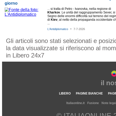
giorno
... si tratta di Petro - Ivanovka, nella regione di
Kharkov
. Le unità del raggruppamento Sever, si .
Segno delle enormi difficoltà sul terreno del reg
di
Kiev
, al netto della propaganda occidentale c
...
-
L'Antidiplomatico
7-7-2026
Gli articoli sono stati selezionati e posi
la data visualizzate si riferiscono al mom
in Libero 24x7
il n
LIBERO
PAGINE BIANCHE
PAGI
Italiaonline.it
Fusione
Note legal
© ITALIAONLINE