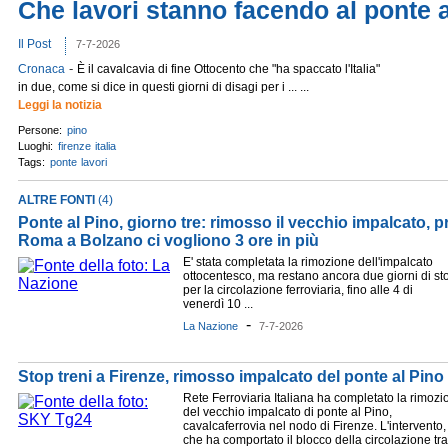
Che lavori stanno facendo al ponte a
Il Post
7-7-2026
-
Cronaca
È il cavalcavia di fine Ottocento che "ha spaccato l'Italia"
in due, come si dice in questi giorni di disagi per i ... ...
Leggi la notizia
Persone:
pino
Luoghi:
firenze
italia
Tags:
ponte
lavori
ALTRE FONTI
(4)
Ponte al Pino, giorno tre: rimosso il vecchio impalcato, 
Roma a Bolzano ci vogliono 3 ore in più
E' stata completata la rimozione dell'impalcato
ottocentesco, ma restano ancora due giorni di st
per la circolazione ferroviaria, fino alle 4 di
venerdì 10 ...
-
La Nazione
7-7-2026
Stop treni a Firenze, rimosso impalcato del ponte al Pino
Rete Ferroviaria Italiana ha completato la rimozi
del vecchio impalcato di ponte al Pino,
cavalcaferrovia nel nodo di Firenze. L'intervento,
che ha comportato il blocco della circolazione tra