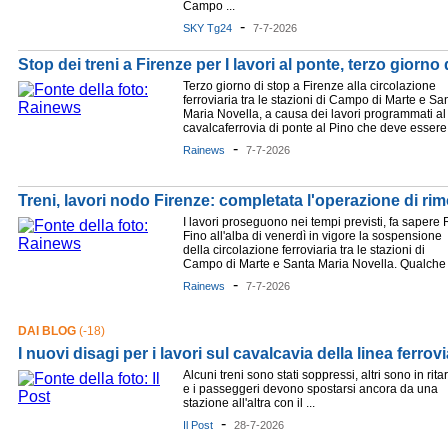
Campo ...
-
SKY Tg24
7-7-2026
Stop dei treni a Firenze per I lavori al ponte, terzo giorno 
Terzo giorno di stop a Firenze alla circolazione
ferroviaria tra le stazioni di Campo di Marte e Sa
Maria Novella, a causa dei lavori programmati al
cavalcaferrovia di ponte al Pino che deve essere 
-
Rainews
7-7-2026
Treni, lavori nodo Firenze: completata l'operazione di ri
I lavori proseguono nei tempi previsti, fa sapere R
Fino all'alba di venerdì in vigore la sospensione
della circolazione ferroviaria tra le stazioni di
Campo di Marte e Santa Maria Novella. Qualche .
-
Rainews
7-7-2026
DAI BLOG
(-18)
I nuovi disagi per i lavori sul cavalcavia della linea ferrov
Alcuni treni sono stati soppressi, altri sono in rita
e i passeggeri devono spostarsi ancora da una
stazione all'altra con il ...
-
Il Post
28-7-2026