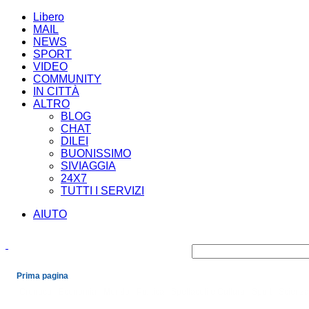
Libero
MAIL
NEWS
SPORT
VIDEO
COMMUNITY
IN CITTÀ
ALTRO
BLOG
CHAT
DILEI
BUONISSIMO
SIVIAGGIA
24X7
TUTTI I SERVIZI
AIUTO
Prima pagina
Cronaca
Economia
Mondo
Politica
Spettacoli e Cultura
Sport
Scienza