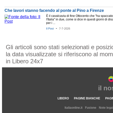
Che lavori stanno facendo al ponte al Pino a Firenze
È il cavalcavia di fine Ottocento che "ha spaccato
l'Italia" in due, come si dice in questi giorni di dis
per i ...
-
Il Post
7-7-2026
Gli articoli sono stati selezionati e posi
la data visualizzate si riferiscono al mom
in Libero 24x7
il n
LIBERO
PAGINE BIANCHE
PAGI
Italiaonline.it
Fusione
Note legal