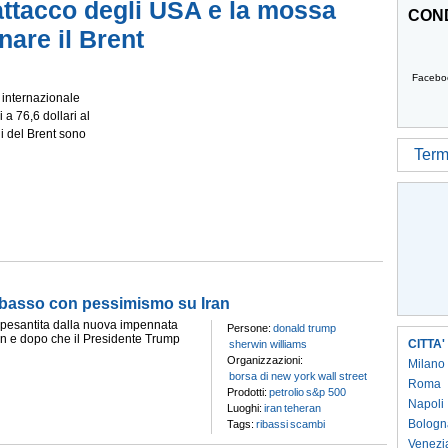
l'attacco degli USA e la mossa
COND
nare il Brent
Facebo
 internazionale
i a 76,6 dollari al
ni del Brent sono
Termi
ibasso con pessimismo su Iran
appesantita dalla nuova impennata
Persone:
donald trump
Iran e dopo che il Presidente Trump
CITTA'
sherwin williams
Organizzazioni:
Milano
borsa di new york
wall street
Roma
Prodotti:
petrolio
s&p 500
Napoli
Luoghi:
iran
teheran
Bologn
Tags:
ribassi
scambi
Venezi