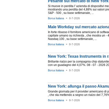
Pesante sul mercato di New York
Si muove in perdita l' azienda di dispositivi med
mostrando una perdita del 4,88% sui valori prece
S&P - 500 , su base settimanale, ...
-
Borsa Italiana
8-7-2026
Male Workday sul mercato aziona
In forte ribasso il fornitore americano di softwa
capitale umano su richiesta , che mostra un - 4,
Nasdaq 100 , su base settimanale, ...
-
Borsa Italiana
8-7-2026
New York: Texas Instruments in r
Brillante rialzo per la compagnia chip statunit
con un guadagno del 4,07%. 08 - 07 - 2026 2
-
Borsa Italiana
8-7-2026
New York: allunga il passo Akam
Grande giornata per il provider americano di pi
, che sta mettendo a segno un rialzo del 7,76%
-
Borsa Italiana
8-7-2026