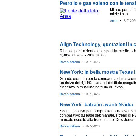
Petrolio e gas volano con le tensio
Milano perde l'1
miele finita'
-
Ansa
8-7-202
Align Technology, quotazioni in 
Ribasso per l' azienda di dispositivi medici , 
4,88%. 08 - 07 - 2026 20:00
-
Borsa Italiana
8-7-2026
New York: in bella mostra Texas 
Grande giornata per la compagnia chip statun
un rialzo del 4,14%. L'analisi del titolo esegui
evidenza la trendline rialzista di Texas ...
-
Borsa Italiana
8-7-2026
New York: balza in avanti Nvidia
Seduta positiva per il chipmaker , che avanza 
comparativo su base settimanale, il trend di 
marcato rispetto alla trendline del Dow Jones . 
-
Borsa Italiana
8-7-2026