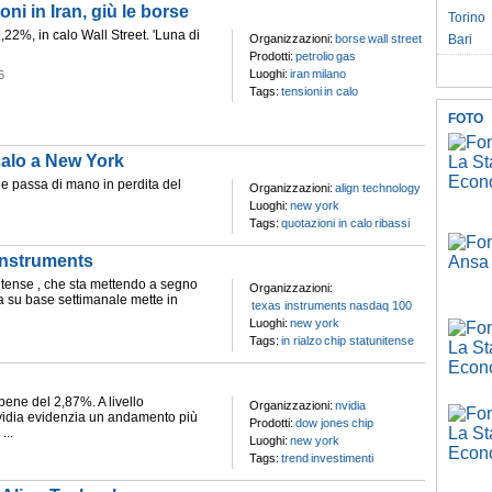
ni in Iran, giù le borse
Torino
,22%, in calo Wall Street. 'Luna di
Organizzazioni:
borse
wall street
Bari
Prodotti:
petrolio
gas
Luoghi:
iran
milano
6
Tags:
tensioni
in calo
FOTO
calo a New York
che passa di mano in perdita del
Organizzazioni:
align technology
Luoghi:
new york
Tags:
quotazioni in calo
ribassi
Instruments
itense , che sta mettendo a segno
Organizzazioni:
ta su base settimanale mette in
texas instruments
nasdaq 100
Luoghi:
new york
Tags:
in rialzo
chip statunitense
bene del 2,87%. A livello
Organizzazioni:
nvidia
Nvidia evidenzia un andamento più
Prodotti:
dow jones
chip
...
Luoghi:
new york
Tags:
trend
investimenti