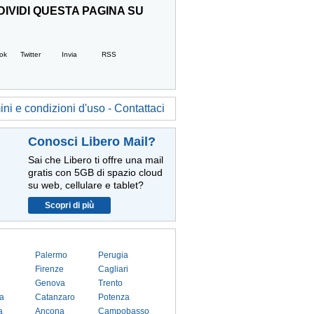
IVIDI QUESTA PAGINA SU
ok
Twitter
Invia
RSS
ni e condizioni d'uso - Contattaci
Conosci Libero Mail?
Sai che Libero ti offre una mail
gratis con 5GB di spazio cloud
su web, cellulare e tablet?
Scopri di più
Palermo
Perugia
Firenze
Cagliari
Genova
Trento
a
Catanzaro
Potenza
a
Ancona
Campobasso