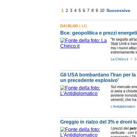
Successive
1
2
3
4
5
6
7
8
9
10
DAI BLOG
(-14)
Bce: geopolitica e prezzi energet
"In seguito all'a
Stati Uniti e Ira
ma i nuovi atta
estremamente in
-
La Chirico.it
6
Gli USA bombardano l'Iran per la 
un precedente esplosivo'
Sul mercato ener
si awia a chiuder
avviene nonostan
venerdì, che ha 
L'Antidiplomatico
Greggio in rialzo del 3% e droni 
I prezzi del
petr
verticale - con i