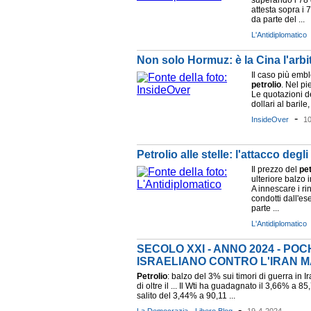
superando i 78 d
attesta sopra i 
da parte del ...
L'Antidiplomatico
Non solo Hormuz: è la Cina l'arbit
Il caso più emb
petrolio
. Nel pie
Le quotazioni d
dollari al barile
-
InsideOver
1
Petrolio alle stelle: l'attacco de
Il prezzo del
pet
ulteriore balzo 
A innescare i rin
condotti dall'es
parte ...
L'Antidiplomatico
SECOLO XXI - ANNO 2024 - PO
ISRAELIANO CONTRO L'IRAN M
Petrolio
: balzo del 3% sui timori di guerra in I
di oltre il ... Il Wti ha guadagnato il 3,66% a 85
salito del 3,44% a 90,11 ...
-