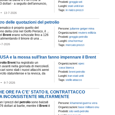
ollari al barile e il WTI che si
Prodotti:
greggio
wti
73 dollari - a seguito dell'annuncio,
Luoghi:
stati uniti
iran
Tags:
in rialzo
prezzi
-
13-7-2026
ro delle quotazioni del petrolio
lematico è proprio quello del
Persone:
julianne geiger
mina
no della crisi nel Golfo Persico, il ...
Organizzazioni:
reuters
edilizia
el
Brent
erano schizzate fino a 126
Prodotti:
greggio
petrolio
, alimentando il timore di una ...
Luoghi:
cina
hormuz
0-7-2026
Tags:
mercato
prezzi
gli USA e la mossa sull'Iran fanno impennare il Brent
rolio
Brent
ha registrato un
Organizzazioni:
opec
in avanti nella giornata di mercoledì.
casa bianca
cari sono stati i nuovi attacchi aerei
Prodotti:
brent
petrolio
ercito statunitense e la revoca, da
Luoghi:
iran
stati uniti
Tags:
stelle
attacco
-
8-7-2026
CHE ORE FA C'E' STATO IL CONTRATTACCO
A INCONSISTENTE MILITARMENTE
ran I prezzi del
petrolio
sono balzati
Persone:
khamenei
guerra vera
,76 dollari al barile, mentre il
Brent
è
Organizzazioni:
base militare
onu
Prodotti:
sito web
petrolio