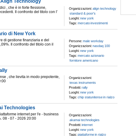
 Align Technology
ici , che è in forte flessione,
Organizzazioni:
align technology
denti. Il confronto del titolo con l'
standard & poor's
Luoghi:
new york
Tags:
mercato
investimenti
rio di New York
re di gestione finanziaria e del
Persone:
male workday
09%. Il confronto del titolo con il
Organizzazioni:
nasdaq 100
Luoghi:
new york
Tags:
mercato azionario
fornitore americano
ally
ense , che lievita in modo prepotente,
Organizzazioni:
0:00
texas instruments
Prodotti:
rally
Luoghi:
new york
Tags:
chip statunitense
in rialzo
ai Technologies
attaforme internet per l'e - business
Organizzazioni:
. 08 - 07 - 2026 20:00
akamai technologies
Prodotti:
internet
Luoghi:
new york
Tags:
piattaforme
in rialzo