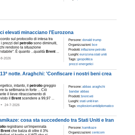
ici elevati minacciano l'Eurozona
ccordo sul protocollo di intesa tra
Persone:
donald trump
n i prezzi del
petrolio
sono diminuiti,
Organizzazioni:
bce
cchi rendono la situazione
Prodotti:
inflazione
petrolio
stabile". È quanto ...qualità
Brent
...
Luoghi:
eurozona
stati uniti
-8-2026
Tags:
geopolitica
prezzi energetici
13ª notte. Araghchi: 'Confiscare i nostri beni crea
getico, intanto, il
petrolio
greggio
Persone:
abbas araghchi
e la settimana in forte ... Ciò
bandar abbas
te il lieve ritracciamento di
Prodotti:
brent
wti
visto il
Brent
scendere a 99,97 ...
Luoghi:
stati uniti
iran
-
24-7-2026
Tags:
esplosioni
antidiplomatico
kamikaze: cosa sta succedendo tra Stati Uniti e Iran
olio
registrano un'impennata
Persone:
kamikaze
l
Brent
che balza di oltre il 3%
Organizzazioni:
centcom