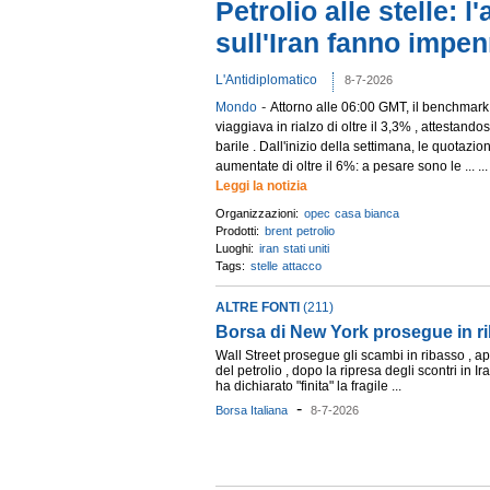
Petrolio alle stelle: 
sull'Iran fanno impen
L'Antidiplomatico
8-7-2026
-
Mondo
Attorno alle 06:00 GMT, il benchmark
viaggiava in rialzo di oltre il 3,3% , attestandos
barile . Dall'inizio della settimana, le quotazio
aumentate di oltre il 6%: a pesare sono le ... ...
Leggi la notizia
Organizzazioni:
opec
casa bianca
Prodotti:
brent
petrolio
Luoghi:
iran
stati uniti
Tags:
stelle
attacco
ALTRE FONTI
(211)
Borsa di New York prosegue in r
Wall Street prosegue gli scambi in ribasso , 
del petrolio , dopo la ripresa degli scontri in 
ha dichiarato "finita" la fragile ...
-
Borsa Italiana
8-7-2026