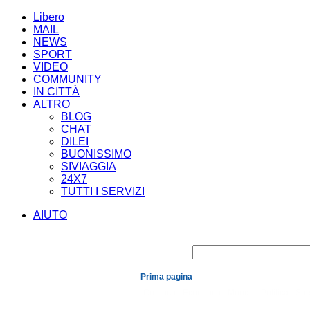
Libero
MAIL
NEWS
SPORT
VIDEO
COMMUNITY
IN CITTÀ
ALTRO
BLOG
CHAT
DILEI
BUONISSIMO
SIVIAGGIA
24X7
TUTTI I SERVIZI
AIUTO
Prima pagina
Cronaca
Economia
Mondo
Politica
Spe