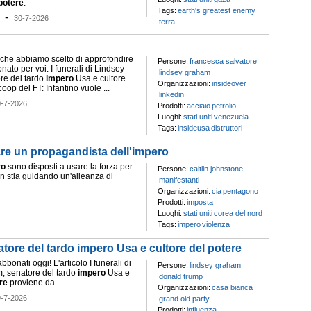
potere
.
Tags:
earth's greatest enemy
-
30-7-2026
terra
mi che abbiamo scelto di approfondire
Persone:
francesca salvatore
nato per voi: I funerali di Lindsey
lindsey graham
re del tardo
impero
Usa e cultore
Organizzazioni:
insideover
oop del FT: Infantino vuole ...
linkedin
0-7-2026
Prodotti:
acciaio
petrolio
Luoghi:
stati uniti
venezuela
Tags:
insideusa
distruttori
re un propagandista dell'impero
ro
sono disposti a usare la forza per
Persone:
caitlin johnstone
n stia guidando un'alleanza di
manifestanti
Organizzazioni:
cia
pentagono
Prodotti:
imposta
Luoghi:
stati uniti
corea del nord
Tags:
impero
violenza
atore del tardo impero Usa e cultore del potere
bbonati oggi! L'articolo I funerali di
Persone:
lindsey graham
, senatore del tardo
impero
Usa e
donald trump
re
proviene da ...
Organizzazioni:
casa bianca
9-7-2026
grand old party
Prodotti:
influenza