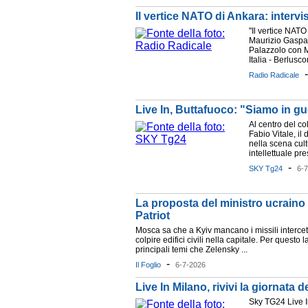
Il vertice NATO di Ankara: intervi
"Il vertice NATO
Maurizio Gaspar
Palazzolo con M
Italia - Berlusco
Radio Radicale
Live In, Buttafuoco: "Siamo in g
Al centro del co
Fabio Vitale, il 
nella scena cul
intellettuale pre
-
SKY Tg24
6-
La proposta del ministro ucraino 
Patriot
Mosca sa che a Kyiv mancano i missili intercett
colpire edifici civili nella capitale. Per questo
principali temi che Zelensky ...
-
Il Foglio
6-7-2026
Live In Milano, rivivi la giornata d
Sky TG24 Live I