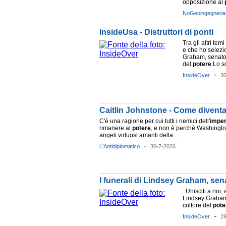
opposizione al
NoGeoingegneria
InsideUsa - Distruttori di ponti
Tra gli altri te
e che ho selezio
Graham, senato
del
potere
Lo sc
-
InsideOver
3
Caitlin Johnstone - Come diventa
C'è una ragione per cui tutti i nemici dell'
impe
rimanere al
potere
, e non è perché Washingto
angeli virtuosi amanti della ...
-
L'Antidiplomatico
30-7-2026
I funerali di Lindsey Graham, sen
Unisciti a noi, a
Lindsey Graham
cultore del
pote
-
InsideOver
2