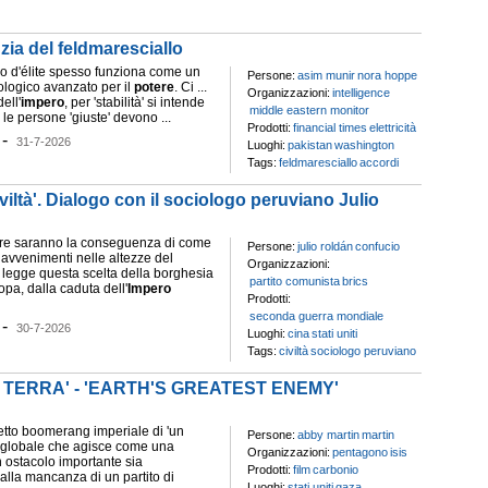
zia del feldmaresciallo
mo d'élite spesso funziona come un
Persone:
asim munir
nora hoppe
ologico avanzato per il
potere
. Ci ...
Organizzazioni:
intelligence
ell'
impero
, per 'stabilità' si intende
middle eastern monitor
le persone 'giuste' devono ...
Prodotti:
financial times
elettricità
-
31-7-2026
Luoghi:
pakistan
washington
Tags:
feldmaresciallo
accordi
iviltà'. Dialogo con il sociologo peruviano Julio
are saranno la conseguenza di come
Persone:
julio roldán
confucio
 avvenimenti nelle altezze del
Organizzazioni:
 legge questa scelta della borghesia
partito comunista
brics
pa, dalla caduta dell'
Impero
Prodotti:
seconda guerra mondiale
-
30-7-2026
Luoghi:
cina
stati uniti
Tags:
civiltà
sociologo peruviano
 TERRA' - 'EARTH'S GREATEST ENEMY'
fetto boomerang imperiale di 'un
Persone:
abby martin
martin
 globale che agisce come una
Organizzazioni:
pentagono
isis
n ostacolo importante sia
Prodotti:
film
carbonio
alla mancanza di un partito di
Luoghi:
stati uniti
gaza