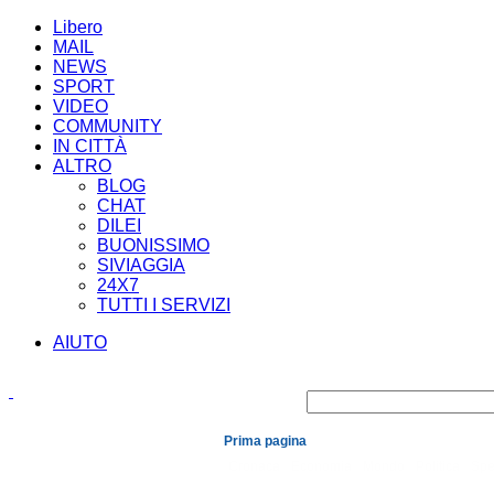
Libero
MAIL
NEWS
SPORT
VIDEO
COMMUNITY
IN CITTÀ
ALTRO
BLOG
CHAT
DILEI
BUONISSIMO
SIVIAGGIA
24X7
TUTTI I SERVIZI
AIUTO
Prima pagina
Cronaca
Economia
Mondo
Politica
Spe