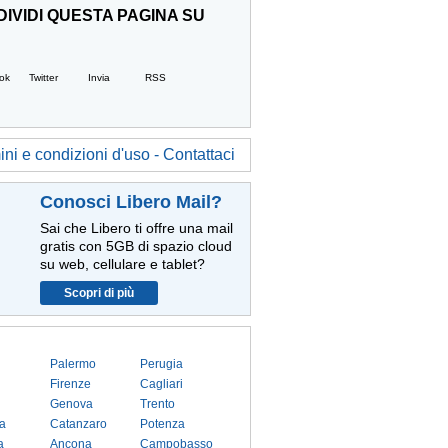
IVIDI QUESTA PAGINA SU
ok
Twitter
Invia
RSS
ni e condizioni d'uso - Contattaci
Conosci Libero Mail?
Sai che Libero ti offre una mail
gratis con 5GB di spazio cloud
su web, cellulare e tablet?
Scopri di più
Palermo
Perugia
Firenze
Cagliari
Genova
Trento
a
Catanzaro
Potenza
a
Ancona
Campobasso