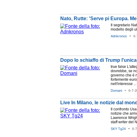
Nato, Rutte: 'Serve pi Europa. Me
Il segretario Nat
modello degli ul
-
Adnkronos
6-
Dopo lo schiaffo di Trump l'unica
true false L'at
dovrebbe, se non
governo che è ne
fortemente eur
nell'interesse ...
-
Domani
6-7-2
Live In Milano, le notizie dal mo
Il confronto Usa 
notizie che arr
Lawrence Wright
staff writer del 
-
SKY Tg24
6-