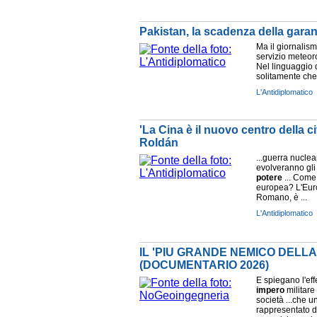
Pakistan, la scadenza della garan
Ma il giornalis
servizio meteor
Nel linguaggio d
solitamente che 
L'Antidiplomatico
'La Cina è il nuovo centro della c
Roldán
...guerra nucle
evolveranno gli
potere
... Come
europea? L'Euro
Romano, è ...
L'Antidiplomatico
IL 'PIU GRANDE NEMICO DELLA
(DOCUMENTARIO 2026)
E spiegano l'ef
impero
militare
società ...che u
rappresentato d