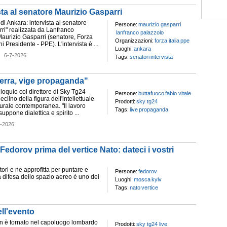
sta al senatore Maurizio Gasparri
 di Ankara: intervista al senatore
Persone:
maurizio gasparri
ri" realizzata da Lanfranco
lanfranco palazzolo
aurizio Gasparri (senatore, Forza
Organizzazioni:
forza italia
ppe
ni Presidente - PPE). L'intervista è ...
Luoghi:
ankara
-
6-7-2026
Tags:
senatori
intervista
uerra, vige propaganda"
lloquio col direttore di Sky Tg24
Persone:
buttafuoco
fabio vitale
declino della figura dell'intellettuale
Prodotti:
sky tg24
turale contemporanea. "Il lavoro
Tags:
live
propaganda
suppone dialettica e spirito ...
7-2026
Fedorov prima del vertice Nato: dateci i vostri
ori e ne approfitta per puntare e
Persone:
fedorov
 la difesa dello spazio aereo è uno dei
Luoghi:
mosca
kyiv
Tags:
nato
vertice
ell'evento
n è tornato nel capoluogo lombardo
Prodotti:
sky tg24 live