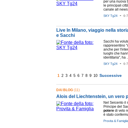
per una nuova t
le principali cit
canale all news 
-
SKY Tg24
6-
Live In Milano, viaggio nella stor
e Sacchi
Sacchi ha voluto
rappresentino "
anche per l'inte
luoghi che hann
identitaria", ha ..
-
SKY Tg24
6-
Successive
1
2
3
4
5
6
7
8
9
10
DAI BLOG
(11)
Alois del Liechtenstein, un vero 
Nel Seicento il
Principe del S
potere
di veto r
è stato confermat
Provita & Famigli