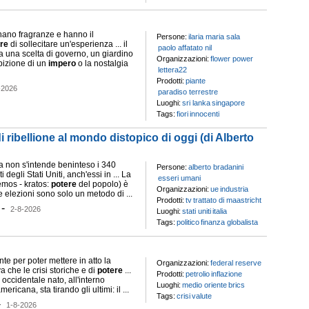
ano fragranze e hanno il
Persone:
ilaria maria sala
re
di sollecitare un'esperienza ... il
paolo affatato nil
a una scelta di governo, un giardino
Organizzazioni:
flower power
bizione di un
impero
o la nostalgia
lettera22
Prodotti:
piante
-2026
paradiso terrestre
Luoghi:
sri lanka
singapore
Tags:
fiori
innocenti
i ribellione al mondo distopico di oggi (di Alberto
 non s'intende beninteso i 340
Persone:
alberto bradanini
i degli Stati Uniti, anch'essi in ... La
esseri umani
mos - kratos:
potere
del popolo) è
Organizzazioni:
ue
industria
 elezioni sono solo un metodo di ...
Prodotti:
tv
trattato di maastricht
-
2-8-2026
Luoghi:
stati uniti
italia
Tags:
politico
finanza globalista
nte per poter mettere in atto la
Organizzazioni:
federal reserve
va che le crisi storiche e di
potere
...
Prodotti:
petrolio
inflazione
occidentale nato, all'interno
Luoghi:
medio oriente
brics
ricana, sta tirando gli ultimi: il ...
Tags:
crisi
valute
-
1-8-2026