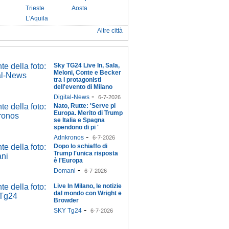
Trieste
Aosta
L'Aquila
Altre città
Sky TG24 Live In, Sala,
Meloni, Conte e Becker
tra i protagonisti
dell'evento di Milano
-
Digital-News
6-7-2026
Nato, Rutte: 'Serve pi
Europa. Merito di Trump
se Italia e Spagna
spendono di pi '
-
Adnkronos
6-7-2026
Dopo lo schiaffo di
Trump l'unica risposta
è l'Europa
-
Domani
6-7-2026
Live In Milano, le notizie
dal mondo con Wright e
Browder
-
SKY Tg24
6-7-2026