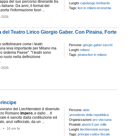
appa del suo percorso itinerante tra
Luoghi:
capoluogo lombardo
tà italiane. Da anni, il format del
Tags:
live in milano
economia
porta l'informazione fuori ...
7-2026
ia del Teatro Lirico Giorgio Gaber. Con Piraina, Forte
 sottolineare come i teatri
Persone:
giorgio gaber
sacchi
una leva importante per Milano ma
Luoghi:
milano
ro sistema Paese". "I teatri sono
Tags:
piraina
live in milano
o ruolo nella definizione
.
7-2026
principe
 sovrano del Liechtenstein è divenuto
Persone:
alois
acro Romano
Impero
, e dallo ... Il
presidente della repubblica
eale è sancito dalla costituzione ed
Organizzazioni:
pro vita
sana
o, anzi rafforzato, da un ...
Prodotti:
aborto
5 per mille
-
a
16 ore fa
Luoghi:
liechtenstein
europa
Tags:
principe
codice fiscale