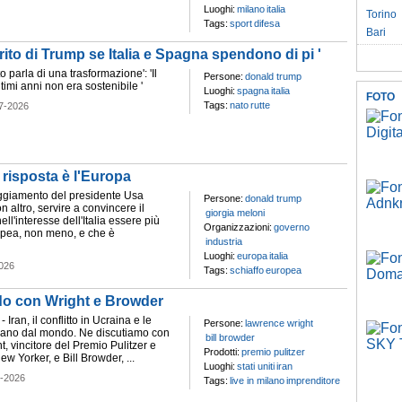
Luoghi:
milano
italia
Torino
Tags:
sport
difesa
Bari
rito di Trump se Italia e Spagna spendono di pi '
o parla di una trasformazione': 'Il
Persone:
donald trump
timi anni non era sostenibile '
Luoghi:
spagna
italia
FOTO
Tags:
nato
rutte
7-2026
 risposta è l'Europa
teggiamento del presidente Usa
Persone:
donald trump
 altro, servire a convincere il
giorgia meloni
ll'interesse dell'Italia essere più
Organizzazioni:
governo
opea, non meno, e che è
industria
Luoghi:
europa
italia
026
Tags:
schiaffo
europea
ndo con Wright e Browder
- Iran, il conflitto in Ucraina e le
Persone:
lawrence wright
ivano dal mondo. Ne discutiamo con
bill browder
, vincitore del Premio Pulitzer e
Prodotti:
premio pulitzer
New Yorker, e Bill Browder, ...
Luoghi:
stati uniti
iran
7-2026
Tags:
live in milano
imprenditore