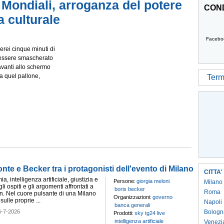
o Mondiali, arroganza del potere
COND
a culturale
Facebo
rei cinque minuti di
 essere smascherato
avanti allo schermo
a quel pallone,
Termi
nte e Becker tra i protagonisti dell'evento di Milano
CITTA'
a, intelligenza artificiale, giustizia e
Persone:
giorgia meloni
Milano
 gli ospiti e gli argomenti affrontati a
boris becker
Roma
n. Nel cuore pulsante di una Milano
Organizzazioni:
governo
sulle proprie ...
Napoli
banca generali
6-7-2026
Bologn
Prodotti:
sky tg24 live
intelligenza artificiale
Venezi