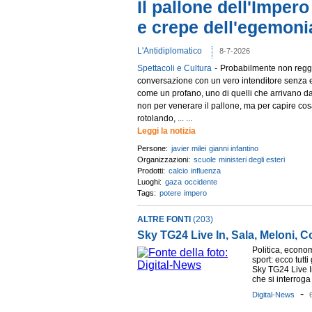
Il pallone dell'Imper
e crepe dell'egemoni
L'Antidiplomatico
8-7-2026
-
Spettacoli e Cultura
Probabilmente non regge
conversazione con un vero intenditore senza
come un profano, uno di quelli che arrivano d
non per venerare il pallone, ma per capire cos
rotolando, ... ...
Leggi la notizia
Persone:
javier milei
gianni infantino
Organizzazioni:
scuole
ministeri degli esteri
Prodotti:
calcio
influenza
Luoghi:
gaza
occidente
Tags:
potere
impero
ALTRE FONTI
(203)
Sky TG24 Live In, Sala, Meloni, Co
Politica, economi
sport: ecco tutti
Sky TG24 Live I
che si interroga 
-
Digital-News