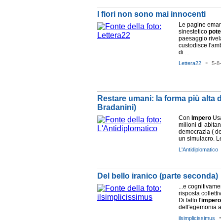
I fiori non sono mai innocenti
Le pagine eman
sinestetico
pote
paesaggio rivel
custodisce l'am
di ...
-
Lettera22
5-8
Restare umani: la forma più alta d
Bradanini)
Con
Impero
Usa
milioni di abitant
democrazia ( de
un simulacro. Le
L'Antidiplomatico
Del bello iranico (parte seconda)
...e cognitivame
risposta colletti
Di fatto l'
impero
dell'egemonia ame
ilsimplicissimus