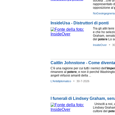
società ...che u
rappresentato d
opposizione al
NoGeoingegneria
InsideUsa - Distruttori di ponti
Tra gli altri te
e che ho selezio
Graham, senato
del
potere
Lo sc
-
InsideOver
3
Caitlin Johnstone - Come diventa
C'è una ragione per cui tutti i nemici dell'
impe
rimanere al
potere
, e non è perché Washingto
angeli virtuosi amanti della ...
-
L'Antidiplomatico
30-7-2026
I funerali di Lindsey Graham, sen
Unisciti a noi, a
Lindsey Graham
cultore del
pote