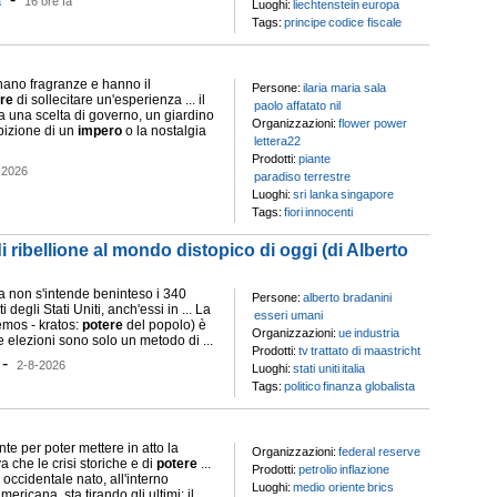
a
16 ore fa
Luoghi:
liechtenstein
europa
Tags:
principe
codice fiscale
ano fragranze e hanno il
Persone:
ilaria maria sala
re
di sollecitare un'esperienza ... il
paolo affatato nil
a una scelta di governo, un giardino
Organizzazioni:
flower power
bizione di un
impero
o la nostalgia
lettera22
Prodotti:
piante
-2026
paradiso terrestre
Luoghi:
sri lanka
singapore
Tags:
fiori
innocenti
i ribellione al mondo distopico di oggi (di Alberto
 non s'intende beninteso i 340
Persone:
alberto bradanini
i degli Stati Uniti, anch'essi in ... La
esseri umani
mos - kratos:
potere
del popolo) è
Organizzazioni:
ue
industria
 elezioni sono solo un metodo di ...
Prodotti:
tv
trattato di maastricht
-
2-8-2026
Luoghi:
stati uniti
italia
Tags:
politico
finanza globalista
nte per poter mettere in atto la
Organizzazioni:
federal reserve
va che le crisi storiche e di
potere
...
Prodotti:
petrolio
inflazione
occidentale nato, all'interno
Luoghi:
medio oriente
brics
ricana, sta tirando gli ultimi: il ...