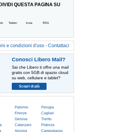
IVIDI QUESTA PAGINA SU
ok
Twitter
Invia
RSS
ni e condizioni d'uso - Contattaci
Conosci Libero Mail?
Sai che Libero ti offre una mail
gratis con 5GB di spazio cloud
su web, cellulare e tablet?
Scopri di più
Palermo
Perugia
Firenze
Cagliari
Genova
Trento
a
Catanzaro
Potenza
a
Ancona
Campobasso