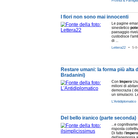
Provita & Famigli
I fiori non sono mai innocenti
Le pagine eman
sinestetico
pote
paesaggio rivel
custodisce l'am
di ...
-
Lettera22
5-8
Restare umani: la forma più alta d
Bradanini)
Con
Impero
Usa
milioni di abitant
democrazia ( de
un simulacro. Le
L'Antidiplomatico
Del bello iranico (parte seconda)
...e cognitivame
risposta colletti
Di fatto l'
impero
dell'egemonia ame