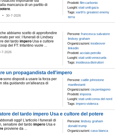
n ostacolo importante sia
Prodotti:
film
carbonio
alla mancanza di un partito di
Luoghi:
stati uniti
gaza
potere
.
Tags:
earth's greatest enemy
-
30-7-2026
terra
mi che abbiamo scelto di approfondire
Persone:
francesca salvatore
nato per voi: I funerali di Lindsey
lindsey graham
re del tardo
impero
Usa e cultore
Organizzazioni:
insideover
oop del FT: Infantino vuole ...
linkedin
0-7-2026
Prodotti:
acciaio
petrolio
Luoghi:
stati uniti
venezuela
Tags:
insideusa
distruttori
re un propagandista dell'impero
ro
sono disposti a usare la forza per
Persone:
caitlin johnstone
n stia guidando un'alleanza di
manifestanti
Organizzazioni:
cia
pentagono
Prodotti:
imposta
Luoghi:
stati uniti
corea del nord
Tags:
impero
violenza
atore del tardo impero Usa e cultore del potere
bbonati oggi! L'articolo I funerali di
Persone:
lindsey graham
, senatore del tardo
impero
Usa e
donald trump
re
proviene da ...
Organizzazioni:
casa bianca