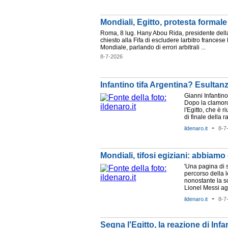
Mondiali, Egitto, protesta formale
Roma, 8 lug. Hany Abou Rida, presidente della
chiesto alla Fifa di escludere larbitro francese
Mondiale, parlando di errori arbitrali ...
8-7-2026
Infantino tifa Argentina? Esultanz
Gianni Infantino
Dopo la clamoro
l'Egitto, che è r
di finale della r
-
ildenaro.it
8-7
Mondiali, tifosi egiziani: abbiam
'Una pagina di st
percorso della 
nonostante la sc
Lionel Messi agli
-
ildenaro.it
8-7
Segna l'Egitto, la reazione di Inf