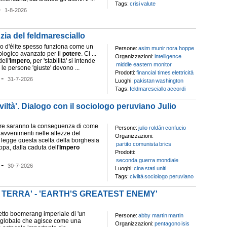
Tags:
crisi
valute
-
1-8-2026
zia del feldmaresciallo
mo d'élite spesso funziona come un
Persone:
asim munir
nora hoppe
ologico avanzato per il
potere
. Ci ...
Organizzazioni:
intelligence
ell'
impero
, per 'stabilità' si intende
middle eastern monitor
le persone 'giuste' devono ...
Prodotti:
financial times
elettricità
-
31-7-2026
Luoghi:
pakistan
washington
Tags:
feldmaresciallo
accordi
iviltà'. Dialogo con il sociologo peruviano Julio
are saranno la conseguenza di come
Persone:
julio roldán
confucio
 avvenimenti nelle altezze del
Organizzazioni:
 legge questa scelta della borghesia
partito comunista
brics
pa, dalla caduta dell'
Impero
Prodotti:
seconda guerra mondiale
-
30-7-2026
Luoghi:
cina
stati uniti
Tags:
civiltà
sociologo peruviano
 TERRA' - 'EARTH'S GREATEST ENEMY'
fetto boomerang imperiale di 'un
Persone:
abby martin
martin
 globale che agisce come una
Organizzazioni:
pentagono
isis