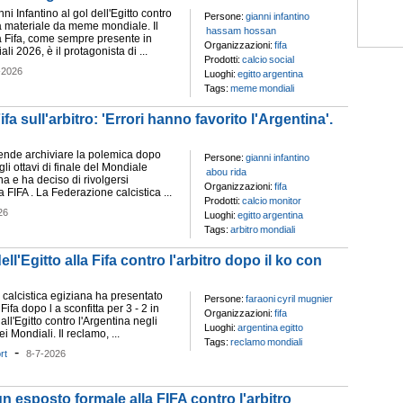
ni Infantino al gol dell'Egitto contro
Persone:
gianni infantino
ià materiale da meme mondiale. Il
hassam hossan
a Fifa, come sempre presente in
Organizzazioni:
fifa
li 2026, è il protagonista di ...
Prodotti:
calcio
social
-2026
Luoghi:
egitto
argentina
Tags:
meme
mondiali
ifa sull'arbitro: 'Errori hanno favorito l'Argentina'.
ntende archiviare la polemica dopo
Persone:
gianni infantino
gli ottavi di finale del Mondiale
abou rida
ina e ha deciso di rivolgersi
Organizzazioni:
fifa
a FIFA . La Federazione calcistica ...
Prodotti:
calcio
monitor
26
Luoghi:
egitto
argentina
Tags:
arbitro
mondiali
l'Egitto alla Fifa contro l'arbitro dopo il ko con
calcistica egiziana ha presentato
Persone:
faraoni
cyril mugnier
ifa dopo l a sconfitta per 3 - 2 in
Organizzazioni:
fifa
all'Egitto contro l'Argentina negli
Luoghi:
argentina
egitto
ei Mondiali. Il reclamo, ...
Tags:
reclamo
mondiali
-
rt
8-7-2026
n esposto formale alla FIFA contro l'arbitro