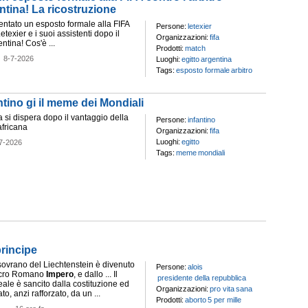
ntina! La ricostruzione
entato un esposto formale alla FIFA
Persone:
letexier
Letexier e i suoi assistenti dopo il
Organizzazioni:
fifa
ntina! Cos'è ...
Prodotti:
match
-
8-7-2026
Luoghi:
egitto
argentina
Tags:
esposto formale
arbitro
antino gi il meme dei Mondiali
fa si dispera dopo il vantaggio della
Persone:
infantino
fricana
Organizzazioni:
fifa
Luoghi:
egitto
7-2026
Tags:
meme
mondiali
principe
 sovrano del Liechtenstein è divenuto
Persone:
alois
acro Romano
Impero
, e dallo ... Il
presidente della repubblica
eale è sancito dalla costituzione ed
Organizzazioni:
pro vita
sana
o, anzi rafforzato, da un ...
Prodotti:
aborto
5 per mille
-