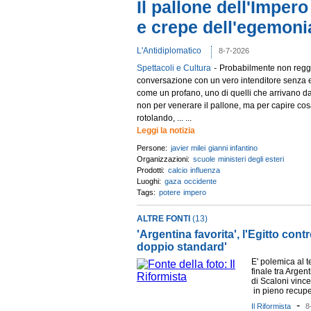
Il pallone dell'Imper
e crepe dell'egemoni
L'Antidiplomatico
8-7-2026
-
Spettacoli e Cultura
Probabilmente non regge
conversazione con un vero intenditore senza
come un profano, uno di quelli che arrivano d
non per venerare il pallone, ma per capire cos
rotolando, ... ...
Leggi la notizia
Persone:
javier milei
gianni infantino
Organizzazioni:
scuole
ministeri degli esteri
Prodotti:
calcio
influenza
Luoghi:
gaza
occidente
Tags:
potere
impero
ALTRE FONTI
(13)
'Argentina favorita', l'Egitto contr
doppio standard'
E' polemica al te
finale tra Argen
di Scaloni vinc
in pieno recuper
-
Il Riformista
8