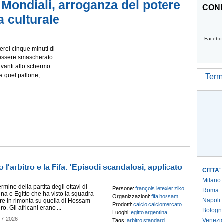
o Mondiali, arroganza del potere
COND
a culturale
Facebo
rei cinque minuti di
 essere smascherato
avanti allo schermo
a quel pallone,
Termi
o l'arbitro e la Fifa: 'Episodi scandalosi, applicato
CITTA'
Milano
rmine della partita degli ottavi di
Persone:
françois letexier
ziko
Roma
tina e Egitto che ha visto la squadra
Organizzazioni:
fifa
hossam
Napoli
ere in rimonta su quella di Hossam
Prodotti:
calcio
calciomercato
o. Gli africani erano ...
Bologn
Luoghi:
egitto
argentina
-7-2026
Venezi
Tags:
arbitro
standard