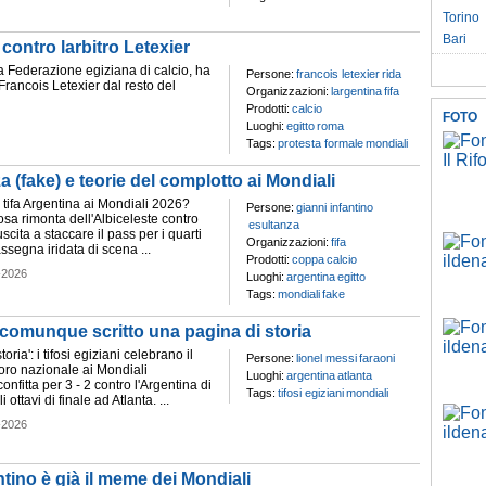
Torino
Bari
 contro larbitro Letexier
 Federazione egiziana di calcio, ha
Persone:
francois letexier
rida
 Francois Letexier dal resto del
Organizzazioni:
largentina
fifa
Prodotti:
calcio
FOTO
Luoghi:
egitto
roma
Tags:
protesta formale
mondiali
a (fake) e teorie del complotto ai Mondiali
 tifa Argentina ai Mondiali 2026?
Persone:
gianni infantino
sa rimonta dell'Albiceleste contro
esultanza
iuscita a staccare il pass per i quarti
Organizzazioni:
fifa
assegna iridata di scena ...
Prodotti:
coppa
calcio
-2026
Luoghi:
argentina
egitto
Tags:
mondiali
fake
o comunque scritto una pagina di storia
oria': i tifosi egiziani celebrano il
Persone:
lionel messi
faraoni
loro nazionale ai Mondiali
Luoghi:
argentina
atlanta
onfitta per 3 - 2 contro l'Argentina di
Tags:
tifosi egiziani
mondiali
 ottavi di finale ad Atlanta. ...
-2026
antino è già il meme dei Mondiali