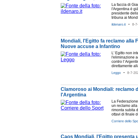
La faccia di Gian
l'Argentina è g
presidente dell
tribuna ai Mondia
-
ildenaro.it
8-7
Mondiali, l'Egitto fa reclamo alla F
Nuove accuse a Infantino
L' Egitto non i
l'eliminazione a
contro l' Argent
direttamente all
-
Leggo
8-7-20
Clamoroso ai Mondiali: reclamo del
l'Argentina
La Federazione 
un reclamo alla F
rimonta subita d
ottavi di finale d
Corriere dello Spo
Caos Mondiali, l'Egitto presenta u