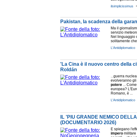
ilsimplicissimus
Pakistan, la scadenza della garan
Ma il giornalis
servizio meteor
Nel linguaggio d
solitamente che 
L'Antidiplomatico
'La Cina è il nuovo centro della c
Roldán
...guerra nucle
evolveranno gli
potere
... Come
europea? L'Euro
Romano, è ...
L'Antidiplomatico
IL 'PIU GRANDE NEMICO DELLA
(DOCUMENTARIO 2026)
E spiegano l'ef
impero
militare