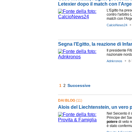
Letexier dopo il match con l'Arge
L'Egitto ha pres
contro l'arbitro 
match con l'Arge
CalcioNews24
Segna l'Egitto, la reazione di Inf
Il presidente Fi
nazionale norda
-
Adnkronos
8-
Successive
1
2
DAI BLOG
(11)
Alois del Liechtenstein, un vero 
Nel Seicento il
Principe del S
potere
di veto r
è stato confermat