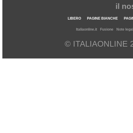
il n
LIBERO
PAGINE BIANCHE
PAGI
Italiaonline.it
Fusione
Note legal
© ITALIAONLINE