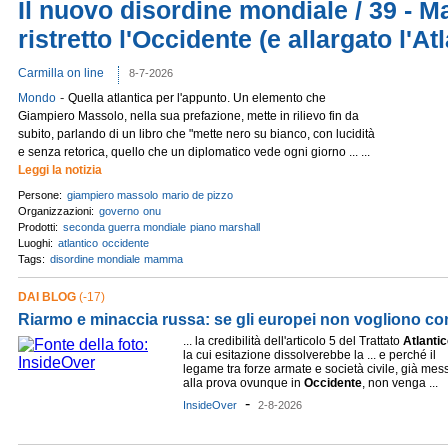
Il nuovo disordine mondiale / 39 - 
ristretto l'Occidente (e allargato l'At
Carmilla on line
8-7-2026
-
Mondo
Quella atlantica per l'appunto. Un elemento che
Giampiero Massolo, nella sua prefazione, mette in rilievo fin da
subito, parlando di un libro che "mette nero su bianco, con lucidità
e senza retorica, quello che un diplomatico vede ogni giorno ... ...
Leggi la notizia
Persone:
giampiero massolo
mario de pizzo
Organizzazioni:
governo
onu
Prodotti:
seconda guerra mondiale
piano marshall
Luoghi:
atlantico
occidente
Tags:
disordine mondiale
mamma
DAI BLOG
(-17)
Riarmo e minaccia russa: se gli europei non vogliono co
... la credibilità dell'articolo 5 del Trattato
Atlanti
la cui esitazione dissolverebbe la ... e perché il
legame tra forze armate e società civile, già mes
alla prova ovunque in
Occidente
, non venga ...
-
InsideOver
2-8-2026