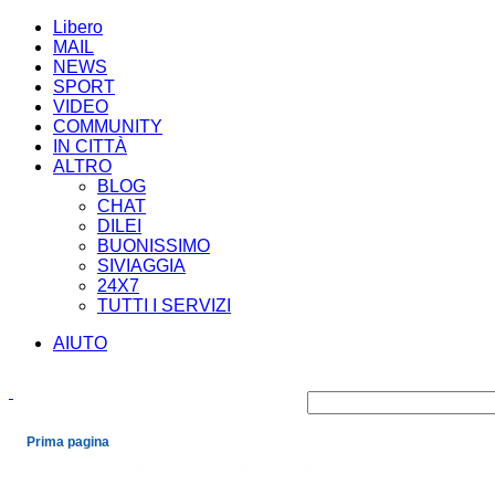
Libero
MAIL
NEWS
SPORT
VIDEO
COMMUNITY
IN CITTÀ
ALTRO
BLOG
CHAT
DILEI
BUONISSIMO
SIVIAGGIA
24X7
TUTTI I SERVIZI
AIUTO
Prima pagina
Cronaca
Economia
Mondo
Politica
Spettacoli e Cultura
Sport
Scienza