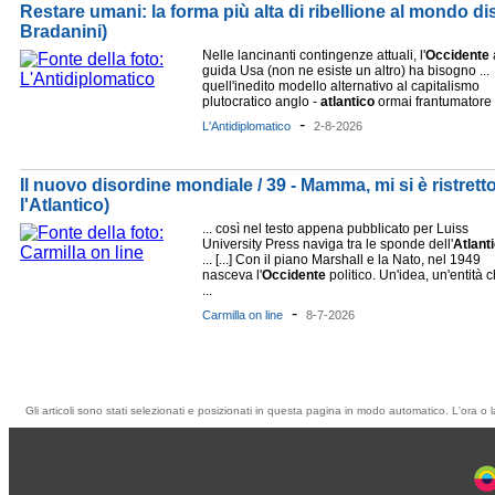
Restare umani: la forma più alta di ribellione al mondo dis
Bradanini)
Nelle lancinanti contingenze attuali, l'
Occidente
guida Usa (non ne esiste un altro) ha bisogno ...
quell'inedito modello alternativo al capitalismo
plutocratico anglo -
atlantico
ormai frantumatore .
-
L'Antidiplomatico
2-8-2026
Il nuovo disordine mondiale / 39 - Mamma, mi si è ristretto
l'Atlantico)
... così nel testo appena pubblicato per Luiss
University Press naviga tra le sponde dell'
Atlant
... [...] Con il piano Marshall e la Nato, nel 1949
nasceva l'
Occidente
politico. Un'idea, un'entità 
...
-
Carmilla on line
8-7-2026
Gli articoli sono stati selezionati e posizionati in questa pagina in modo automatico. L'ora o l