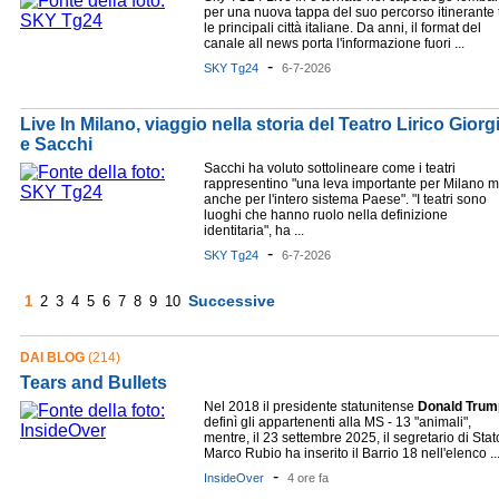
per una nuova tappa del suo percorso itinerante 
le principali città italiane. Da anni, il format del
canale all news porta l'informazione fuori ...
-
SKY Tg24
6-7-2026
Live In Milano, viaggio nella storia del Teatro Lirico Gior
e Sacchi
Sacchi ha voluto sottolineare come i teatri
rappresentino "una leva importante per Milano 
anche per l'intero sistema Paese". "I teatri sono
luoghi che hanno ruolo nella definizione
identitaria", ha ...
-
SKY Tg24
6-7-2026
Successive
1
2
3
4
5
6
7
8
9
10
DAI BLOG
(214)
Tears and Bullets
Nel 2018 il presidente statunitense
Donald
Trum
definì gli appartenenti alla MS - 13 "animali",
mentre, il 23 settembre 2025, il segretario di Stat
Marco Rubio ha inserito il Barrio 18 nell'elenco ..
-
InsideOver
4 ore fa