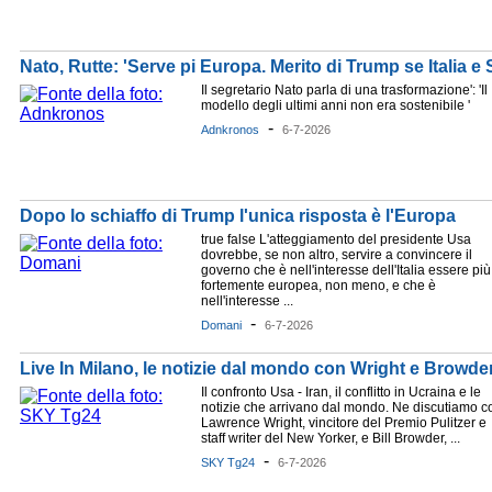
Nato, Rutte: 'Serve pi Europa. Merito di Trump se Italia 
Il segretario Nato parla di una trasformazione': 'Il
modello degli ultimi anni non era sostenibile '
-
Adnkronos
6-7-2026
Dopo lo schiaffo di Trump l'unica risposta è l'Europa
true false L'atteggiamento del presidente Usa
dovrebbe, se non altro, servire a convincere il
governo che è nell'interesse dell'Italia essere più
fortemente europea, non meno, e che è
nell'interesse ...
-
Domani
6-7-2026
Live In Milano, le notizie dal mondo con Wright e Browde
Il confronto Usa - Iran, il conflitto in Ucraina e le
notizie che arrivano dal mondo. Ne discutiamo c
Lawrence Wright, vincitore del Premio Pulitzer e
staff writer del New Yorker, e Bill Browder, ...
-
SKY Tg24
6-7-2026