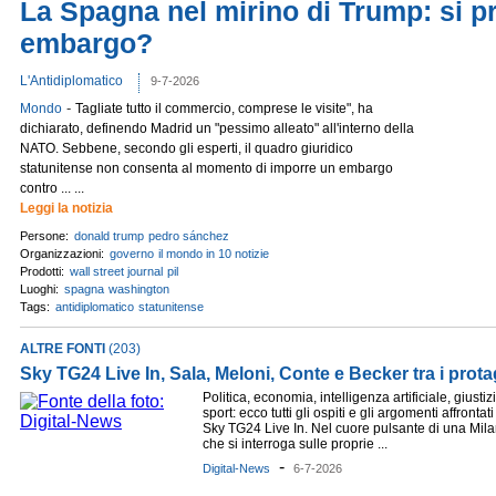
La Spagna nel mirino di Trump: si pr
embargo?
L'Antidiplomatico
9-7-2026
-
Mondo
Tagliate tutto il commercio, comprese le visite", ha
dichiarato, definendo Madrid un "pessimo alleato" all'interno della
NATO. Sebbene, secondo gli esperti, il quadro giuridico
statunitense non consenta al momento di imporre un embargo
contro ... ...
Leggi la notizia
Persone:
donald trump
pedro sánchez
Organizzazioni:
governo
il mondo in 10 notizie
Prodotti:
wall street journal
pil
Luoghi:
spagna
washington
Tags:
antidiplomatico
statunitense
ALTRE FONTI
(203)
Sky TG24 Live In, Sala, Meloni, Conte e Becker tra i prota
Politica, economia, intelligenza artificiale, giustiz
sport: ecco tutti gli ospiti e gli argomenti affrontati
Sky TG24 Live In. Nel cuore pulsante di una Mil
che si interroga sulle proprie ...
-
Digital-News
6-7-2026