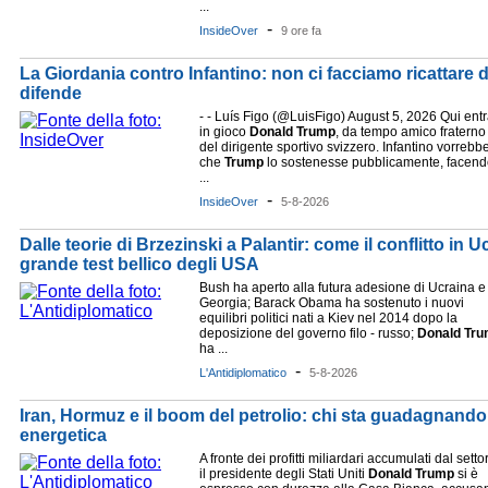
...
-
InsideOver
9 ore fa
La Giordania contro Infantino: non ci facciamo ricattare 
difende
- - Luís Figo (@LuisFigo) August 5, 2026 Qui ent
in gioco
Donald
Trump
, da tempo amico fraterno
del dirigente sportivo svizzero. Infantino vorrebb
che
Trump
lo sostenesse pubblicamente, facen
...
-
InsideOver
5-8-2026
Dalle teorie di Brzezinski a Palantir: come il conflitto in U
grande test bellico degli USA
Bush ha aperto alla futura adesione di Ucraina e
Georgia; Barack Obama ha sostenuto i nuovi
equilibri politici nati a Kiev nel 2014 dopo la
deposizione del governo filo - russo;
Donald
Tru
ha ...
-
L'Antidiplomatico
5-8-2026
Iran, Hormuz e il boom del petrolio: chi sta guadagnando m
energetica
A fronte dei profitti miliardari accumulati dal setto
il presidente degli Stati Uniti
Donald
Trump
si è