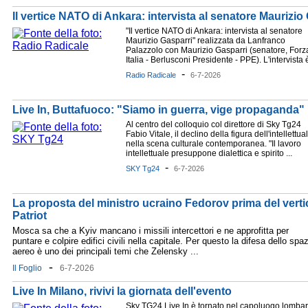
Il vertice NATO di Ankara: intervista al senatore Maurizio
"Il vertice NATO di Ankara: intervista al senatore
Maurizio Gasparri" realizzata da Lanfranco
Palazzolo con Maurizio Gasparri (senatore, Forz
Italia - Berlusconi Presidente - PPE). L'intervista è
-
Radio Radicale
6-7-2026
Live In, Buttafuoco: "Siamo in guerra, vige propaganda"
Al centro del colloquio col direttore di Sky Tg24
Fabio Vitale, il declino della figura dell'intellettua
nella scena culturale contemporanea. "Il lavoro
intellettuale presuppone dialettica e spirito ...
-
SKY Tg24
6-7-2026
La proposta del ministro ucraino Fedorov prima del vertic
Patriot
Mosca sa che a Kyiv mancano i missili intercettori e ne approfitta per
puntare e colpire edifici civili nella capitale. Per questo la difesa dello spa
aereo è uno dei principali temi che Zelensky ...
-
Il Foglio
6-7-2026
Live In Milano, rivivi la giornata dell'evento
Sky TG24 Live In è tornato nel capoluogo lomba