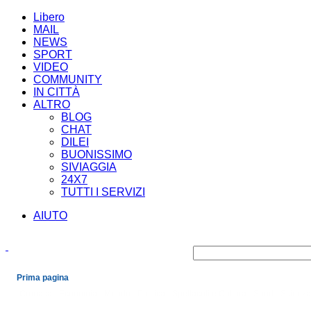
Libero
MAIL
NEWS
SPORT
VIDEO
COMMUNITY
IN CITTÀ
ALTRO
BLOG
CHAT
DILEI
BUONISSIMO
SIVIAGGIA
24X7
TUTTI I SERVIZI
AIUTO
Prima pagina
Cronaca
Economia
Mondo
Politica
Spettacoli e Cultura
Sport
Scienza