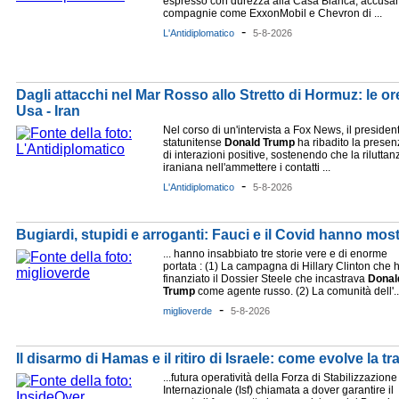
espresso con durezza alla Casa Bianca, accusa
compagnie come ExxonMobil e Chevron di ...
-
L'Antidiplomatico
5-8-2026
Dagli attacchi nel Mar Rosso allo Stretto di Hormuz: le or
Usa - Iran
Nel corso di un'intervista a Fox News, il presiden
statunitense
Donald
Trump
ha ribadito la presen
di interazioni positive, sostenendo che la riluttan
iraniana nell'ammettere i contatti ...
-
L'Antidiplomatico
5-8-2026
Bugiardi, stupidi e arroganti: Fauci e il Covid hanno mostr
... hanno insabbiato tre storie vere e di enorme
portata : (1) La campagna di Hillary Clinton che 
finanziato il Dossier Steele che incastrava
Donal
Trump
come agente russo. (2) La comunità dell'..
-
miglioverde
5-8-2026
Il disarmo di Hamas e il ritiro di Israele: come evolve la tr
...futura operatività della Forza di Stabilizzazione
Internazionale (Isf) chiamata a dover garantire il