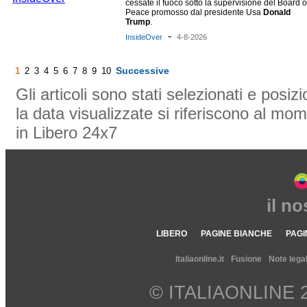
cessate il fuoco sotto la supervisione del Board o
Peace promosso dal presidente Usa
Donald
Trump
.
-
InsideOver
4-8-2026
Successive
1
2
3
4
5
6
7
8
9
10
Gli articoli sono stati selezionati e posi
la data visualizzate si riferiscono al mom
in Libero 24x7
il n
LIBERO
PAGINE BIANCHE
PAGI
Italiaonline.it
Fusione
Note legal
© ITALIAONLINE