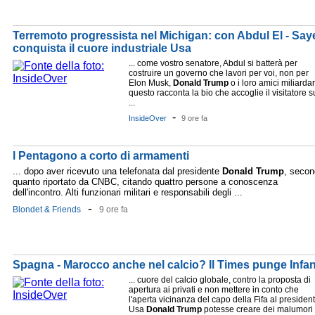
Terremoto progressista nel Michigan: con Abdul El - Saye
conquista il cuore industriale Usa
... come vostro senatore, Abdul si batterà per
costruire un governo che lavori per voi, non per
Elon Musk,
Donald
Trump
o i loro amici miliardar
questo racconta la bio che accoglie il visitatore s
...
-
InsideOver
9 ore fa
l Pentagono a corto di armamenti
... dopo aver ricevuto una telefonata dal presidente
Donald
Trump
, seco
quanto riportato da CNBC, citando quattro persone a conoscenza
dell'incontro. Alti funzionari militari e responsabili degli ...
-
Blondet & Friends
9 ore fa
Spagna - Marocco anche nel calcio? Il Times punge Infant
... cuore del calcio globale, contro la proposta di
apertura ai privati e non mettere in conto che
l'aperta vicinanza del capo della Fifa al presiden
Usa
Donald
Trump
potesse creare dei malumori