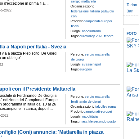
sergio mattarella
so d'eccezione in prima fila, ...
Torino
Organizzazioni:
-5-2022
Bari
federazione italiana pallavolo
coni
Prodotti:
campionati europei
finals
Luoghi:
napoli
milano
FOTO
Tags:
eurovolley 2026
febbre
la a Napoli per Italia - Svezia'
il via a piazza Plebiscito. De Giorgi:
Persone:
sergio mattarella
a un obbligo"
de giorgi
Luoghi:
svezia
napoli
22
Tags:
europeo
apoli con il Presidente Mattarella
schile di Ferdinando De Giorgi si
Persone:
sergio mattarella
4° edizione dei Campionati Europei
ferdinando de giorgi
n programma in Italia dal 10 al 26
Organizzazioni:
italvolley
roma
cecampione in carica, dopo il ...
Prodotti:
campionati europei
-2022
Luoghi:
napoli
italia
Tags:
maschile
secondo posto
nfiglio (Coni) annuncia: 'Mattarella in piazza
'