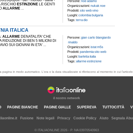
6/20/popoli - del - mondo - dalla -
Persone:
noè
adamo
 A RISCHIO
ESTINZIONE
LE GENTI
Organizzazioni:
nukak
noe
CO
ALLARME
...
Prodotti:
sito web
vino
Luoghi:
colombia
bulgaria
Tags:
terra
dio
NIA ITALICA
A:
ALLARME
DENATALITA' CHE
Persone:
gian carlo blangiardo
 RIDUZIONE DI BEN 5 MILIONI DI
rinaldo
O SUI GIOVANI IN ETA' ...
Organizzazioni:
istat
m5s
Prodotti:
pandemia
sito web
Luoghi:
barletta
italia
Tags:
allarme
estinzione
esta pagina in modo automatico. L'ora o la data visualizzate si riferiscono al momento in cui l'artic
il nostro network
O
PAGINE BIANCHE
PAGINE GIALLE
SUPEREVA
TUTTOCITTÀ
V
aliaonline.it
Fusione
Note legali
Privacy
Cookie Policy
Aiuto
Segnala Abu
© ITALIAONLINE
2026
- P. IVA 03970540963