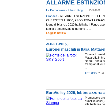
ALLARME ESTINZION
La Democrazia - Libero Blog
13-5-2022
-
Cronaca
ALLARME ESTINZIONE DELL'ETNII
CHE ENTRO IL 2050, PRODURRA' LA GRAVISS
legge di bilancio 2020 ha istituito il Fondo ass
famiglia , indirizzato al riordino ... ...
Leggi la notizia
ALTRE FONTI
(7)
Europei maschili in Italia, Mattare
Ci sarà il pres
Mattarella in tr
Napoli, per la g
Campionati europ
...
-
SKY Sport
13
EuroVolley 2026, febbre azzurra 
Premesse e pro
quasi kolossal,
alla bellezza de