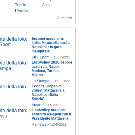
Trieste
Aosta
L'Aquila
Altre città
Europei maschili in
Italia, Mattarella sarà a
Napoli per la gara
inaugurale
-
SKY Sport
13-5-2022
EuroVolley 2026, febbre
azzurra a Napoli,
Modena, Torino e
Milano
-
La Stampa
13-5-2022
Ecco l'Europeo di
volley, 'Mattarella a
Napoli per Italia -
Svezia'
-
Ansa
13-5-2022
L'Italvolley maschile
esordirà a Napoli con il
Presidente Mattarella
-
Rainews
13-5-2022