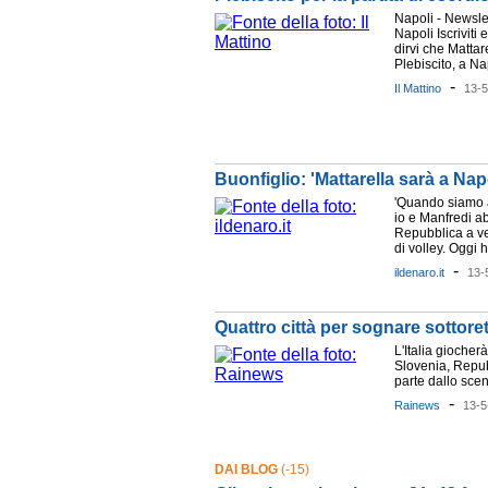
Napoli - Newslet
Napoli Iscriviti 
dirvi che Mattar
Plebiscito, a Nap
-
Il Mattino
13-
Buonfiglio: 'Mattarella sarà a Nap
'Quando siamo a
io e Manfredi ab
Repubblica a ve
di volley. Oggi h
-
ildenaro.it
13-
Quattro città per sognare sottore
L'Italia giocher
Slovenia, Repub
parte dallo scen
-
Rainews
13-5
DAI BLOG
(-15)