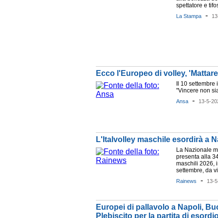
spettatore e tifo
-
La Stampa
13
Ecco l'Europeo di volley, 'Mattarel
Il 10 settembre 
"Vincere non si
-
Ansa
13-5-20
L'Italvolley maschile esordirà a N
La Nazionale ma
presenta alla 3
maschili 2026, i
settembre, da vi
-
Rainews
13-5
Europei di pallavolo a Napoli, Buo
Plebiscito per la partita di esordio