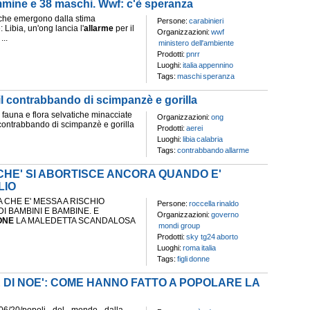
emmine e 38 maschi. Wwf: c'è speranza
i che emergono dalla stima
Persone:
carabinieri
Libia, un'ong lancia l'
allarme
per il
Organizzazioni:
wwf
...
ministero dell'ambiente
Prodotti:
pnrr
Luoghi:
italia
appennino
Tags:
maschi
speranza
 il contrabbando di scimpanzè e gorilla
 fauna e flora selvatiche minacciate
Organizzazioni:
ong
 contrabbando di scimpanzè e gorilla
Prodotti:
aerei
Luoghi:
libia
calabria
Tags:
contrabbando
allarme
RCHE' SI ABORTISCE ANCORA QUANDO E'
LIO
 CHE E' MESSA A RISCHIO
Persone:
roccella
rinaldo
DI BAMBINI E BAMBINE. E
Organizzazioni:
governo
ONE
LA MALEDETTA SCANDALOSA
mondi group
Prodotti:
sky tg24
aborto
Luoghi:
roma
italia
Tags:
figli
donne
E DI NOE': COME HANNO FATTO A POPOLARE LA