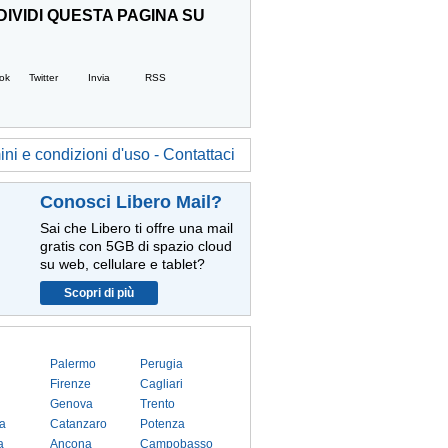
IVIDI QUESTA PAGINA SU
ok
Twitter
Invia
RSS
ni e condizioni d'uso - Contattaci
Conosci Libero Mail?
Sai che Libero ti offre una mail
gratis con 5GB di spazio cloud
su web, cellulare e tablet?
Scopri di più
Palermo
Perugia
Firenze
Cagliari
Genova
Trento
a
Catanzaro
Potenza
a
Ancona
Campobasso