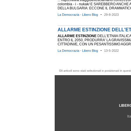
... https://www.viaggidellosciamano.com/2018/0
colombia - i - nukak/ E SAREBBERO ANCHE
DELLA BULGARIA: ECCONE IL DRAMMATI
-
La Democrazia - Libero Blog
29-8-2023
ALLARME ESTINZIONE DELL'ET
ALLARME
ESTINZIONE
DELL'ETNIIA ITALIC
ENTRO IL 2050, PRODURRA' LA GRAVISSIMA
CITTADINI/E, CON UN PESANTISSIMO AGGRAVI
-
La Democrazia - Libero Blog
13-5-2022
Gli articoli sono stati selezionati e posizionati in qu
LIBER
It