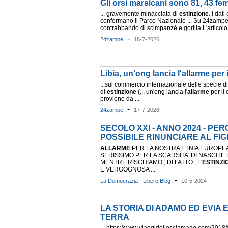
Gli orsi marsicani sono 81, 43 f
... gravemente minacciata di
estinzione
. I dat
confermano il Parco Nazionale ... Su 24zampe: 
contrabbando di scimpanzè e gorilla L'articolo 
-
24zampe
18-7-2026
Libia, un'ong lancia l'allarme per
...sul commercio internazionale delle specie di
di
estinzione
(... un'ong lancia l'
allarme
per il
proviene da ...
-
24zampe
17-7-2026
SECOLO XXI - ANNO 2024 - PE
POSSIBILE RINUNCIARE AL FIG
ALLARME
PER LA NOSTRA ETNIA EUROPEA
SERISSIMO PER LA SCARSITA' DI NASCITE 
MENTRE RISCHIAMO , DI FATTO , L'
ESTINZI
E VERGOGNOSA ...
-
La Democrazia - Libero Blog
10-5-2024
LA STORIA DI ADAMO ED EVIA 
TERRA