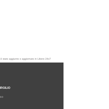
olo è stato aggiunto o aggiornato in Libero 24x7
IRGILIO
so