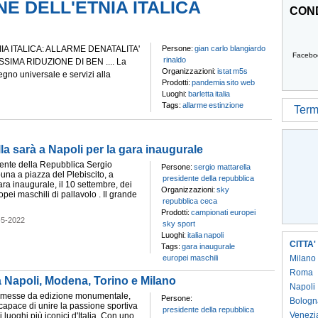
E DELL'ETNIA ITALICA
COND
A ITALICA: ALLARME DENATALITA'
Persone:
gian carlo blangiardo
Facebo
rinaldo
IMA RIDUZIONE DI BEN .... La
Organizzazioni:
istat
m5s
egno universale e servizi alla
Prodotti:
pandemia
sito web
Luoghi:
barletta
italia
Tags:
allarme
estinzione
Termi
lla sarà a Napoli per la gara inaugurale
idente della Repubblica Sergio
Persone:
sergio mattarella
ibuna a piazza del Plebiscito, a
presidente della repubblica
ara inaugurale, il 10 settembre, dei
Organizzazioni:
sky
ei maschili di pallavolo . Il grande
repubblica ceca
Prodotti:
campionati europei
-5-2022
sky sport
Luoghi:
italia
napoli
CITTA'
Tags:
gara inaugurale
europei maschili
Milano
Roma
a Napoli, Modena, Torino e Milano
Napoli
messe da edizione monumentale,
Persone:
Bologn
 capace di unire la passione sportiva
presidente della repubblica
Venezi
i luoghi più iconici d'Italia. Con uno