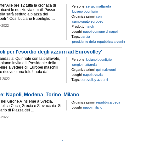
ter Alle ore 12 tutta la cronaca di
Persone:
sergio mattarella
e ricevi le notizie via email 'Posso
luciano buonfiglio
ella sarà seduto a piazza del
Organizzazioni:
coni
oli '. Così Luciano Buonfiglio, ...
campionato europeo
5-2022
Prodotti:
match
Luoghi:
napoli
comune di napoli
Tags:
partita
presidente della repubblica a venire
oli per l'esordio degli azzurri ad Eurovolley'
ndati al Quirinale con la pallavolo,
Persone:
luciano buonfiglio
biamo invitato il Presidente della
sergio mattarella
nire a vedere gli Europei maschili
Organizzazioni:
quirinale
coni
o ricevuto una telefonata dai ...
Luoghi:
napoli
svezia
5-2022
Tags:
eurovolley
azzurri
te: Napoli, Modena, Torino, Milano
à nel Girone A insieme a Svezia,
Organizzazioni:
repubblica ceca
blica Ceca, Grecia e Slovacchia. Si
Luoghi:
napoli
milano
ario di Piazza del ...
-2022