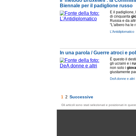
Il 'metodo Bruxelles': la Commis
Biennale per il padiglione russo
E il padiglione
di cinquanta
gi
Russia e da altri
"L'albero ha le ra
L'Antidiplomatico
In una parola / Guerre atroci e p
È questo il des
gli ucraini e i
ru
non solo i
giova
giustamente paur
DeA donne e altri
Successive
1
2
Gli articoli sono stati selezionati e posizionati in qu