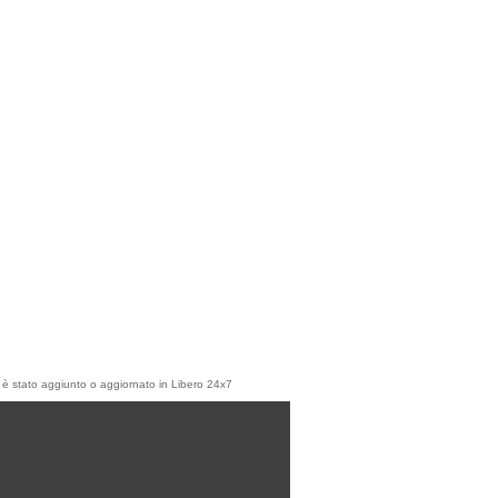
olo è stato aggiunto o aggiornato in Libero 24x7