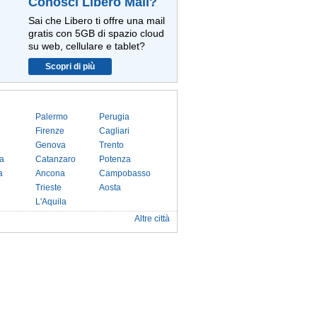
Conosci Libero Mail?
Sai che Libero ti offre una mail
gratis con 5GB di spazio cloud
su web, cellulare e tablet?
Scopri di più
Palermo
Perugia
Firenze
Cagliari
Genova
Trento
a
Catanzaro
Potenza
a
Ancona
Campobasso
Trieste
Aosta
L'Aquila
Altre città