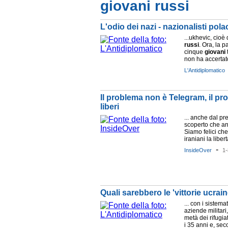
giovani russi
L'odio dei nazi - nazionalisti polac
...ukhevic, cioè
russi
. Ora, la p
cinque
giovani
non ha accertato
L'Antidiplomatico
Il problema non è Telegram, il pr
liberi
... anche dal pr
scoperto che a
Siamo felici ch
iraniani la liber
-
InsideOver
1-
Quali sarebbero le 'vittorie ucrain
... con i sistema
aziende militari,
metà dei rifugia
i 35 anni e, seco