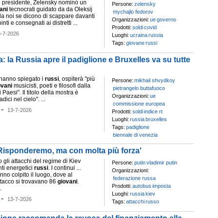
to presidente, Zelensky nominò un
Persone:
zelensky
ani
tecnocrati guidato da da Oleksij
mychajlo fedorov
 da noi se dicono di scappare davanti
Organizzazioni:
ue
governo
nti e consegnati ai distretti ...
Prodotti:
soldi
covid
8-7-2026
Luoghi:
ucraina
russia
Tags:
giovane
russi
a: la Russia apre il padiglione e Bruxelles va su tutte
, hanno spiegato i
russi
, ospiterà "più
Persone:
mikhail shvydkoy
ovani
musicisti, poeti e filosofi dalla
pietrangelo buttafuoco
 Paesi". Il titolo della mostra è
Organizzazioni:
ue
dici nel cielo". ...
commissione europea
-
13-7-2026
Prodotti:
soldi
indice rt
Luoghi:
russia
bruxelles
Tags:
padiglione
biennale di venezia
 'Risponderemo, ma con molta più forza'
gli attacchi del regime di Kiev
Persone:
putin
vladimir putin
nti energetici
russi
. I continui ...
Organizzazioni:
nno colpito il luogo, dove al
federazione russa
tacco si trovavano 86
giovani
.
Prodotti:
autobus
imposta
.
Luoghi:
russia
kiev
-
13-7-2026
Tags:
attacchi
russo