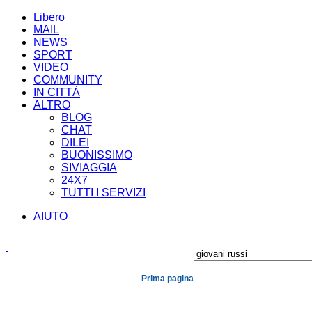
Libero
MAIL
NEWS
SPORT
VIDEO
COMMUNITY
IN CITTÀ
ALTRO
BLOG
CHAT
DILEI
BUONISSIMO
SIVIAGGIA
24X7
TUTTI I SERVIZI
AIUTO
Prima pagina
Cronaca
Economia
Mondo
Politica
Spe