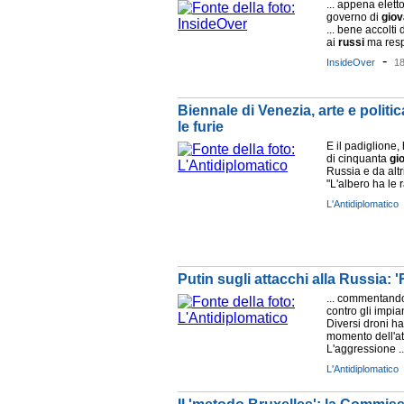
... appena elet
governo di
giov
... bene accolti
ai
russi
ma respi
-
InsideOver
1
Biennale di Venezia, arte e politic
le furie
E il padiglione
di cinquanta
gi
Russia e da altri
"L'albero ha le ra
L'Antidiplomatico
Putin sugli attacchi alla Russia:
... commentando 
contro gli impia
Diversi droni ha
momento dell'at
L'aggressione ..
L'Antidiplomatico