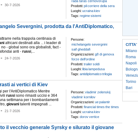
rada taras cernovol
upa
-
30-7-2026
Prodotti:
pil
corriere della sera
Luoghi:
ucraina
kiev
Tags:
regime
sistemi
angelo Severgnini, prodotta da l'AntiDiplomatico,
 attrarre nella trappola centinaia di
Persone:
ani
africani destinati alla ... i leader di
michelangelo severgnini
CITTA'
o - global sono ora globalisti, fact -
saif gheddafi
Milano
afondai anti -
russi
,...
Organizzazioni:
g8 di genova
Roma
-
24-7-2026
forze dell'ordine
Napoli
Prodotti:
trailer
soldi
Luoghi:
libia
lampedusa
Bologn
Tags:
antidiplomatico
trilogia
Venezi
Torino
sti ai vertici di Kiev
Bari
gi per l'AntiDiplomatico Mentre
Persone:
vladimir zelenskij
vili
russi
sono rimasti uccisi e 364
vladimir kornilov
di una settimana per i bombardamenti
Organizzazioni:
ue
palantir
ltro,
giovani
talenti impegnati ...
Prodotti:
financial times
the times
-
21-7-2026
Luoghi:
ucraina
kiev
Tags:
dorov
vertice
o il vecchio generale Syrsky e silurato il giovane