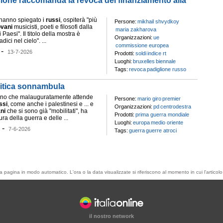
sione raccomanda la revoca del finanziamento alla
, hanno spiegato i
russi
, ospiterà "più
Persone:
mikhail shvydkoy
ovani
musicisti, poeti e filosofi dalla
maria zakharova
 Paesi". Il titolo della mostra è
Organizzazioni:
ue
dici nel cielo". ...
commissione europea
-
13-7-2026
Prodotti:
soldi
indice rt
Luoghi:
bruxelles
biennale
Tags:
revoca
padiglione russo
olitica sonnambula
tino che malauguratamente attende
Persone:
mario giro
premier
ssi
, come anche i palestinesi e ... e
Organizzazioni:
pd
centrodestra
ni
che si sono già "mobilitati", ha
Prodotti:
prima guerra mondiale
a della guerra e delle ...
Luoghi:
europa
medio oriente
-
7-6-2026
Tags:
guerra
guerre atroci
esta pagina in modo automatico. L'ora o la data visualizzate si riferiscono al momento in cui l'artic
il nostro network