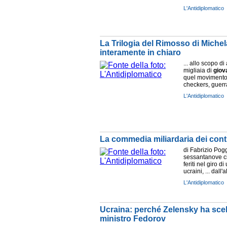
L'Antidiplomatico
La Trilogia del Rimosso di Michel
interamente in chiaro
... allo scopo di
migliaia di
giov
quel movimento n
checkers, guerr
L'Antidiplomatico
La commedia miliardaria dei contra
di Fabrizio Pog
sessantanove ci
feriti nel giro 
ucraini, ... dall'a
L'Antidiplomatico
Ucraina: perché Zelensky ha scelt
ministro Fedorov