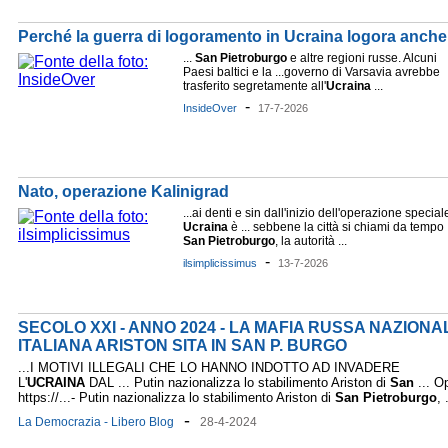
Perché la guerra di logoramento in Ucraina logora anche
...
San
Pietroburgo
e altre regioni russe. Alcuni
Paesi baltici e la ...governo di Varsavia avrebbe
trasferito segretamente all'
Ucraina
...
-
InsideOver
17-7-2026
Nato, operazione Kalinigrad
...ai denti e sin dall'inizio dell'operazione special
Ucraina
è ... sebbene la città si chiami da tempo
San
Pietroburgo
, la autorità ...
-
ilsimplicissimus
13-7-2026
SECOLO XXI - ANNO 2024 - LA MAFIA RUSSA NAZIONA
ITALIANA ARISTON SITA IN SAN P. BURGO
...I MOTIVI ILLEGALI CHE LO HANNO INDOTTO AD INVADERE
L'
UCRAINA
DAL ... Putin nazionalizza lo stabilimento Ariston di
San
... O
https://...- Putin nazionalizza lo stabilimento Ariston di
San
Pietroburgo
, 
-
La Democrazia - Libero Blog
28-4-2024