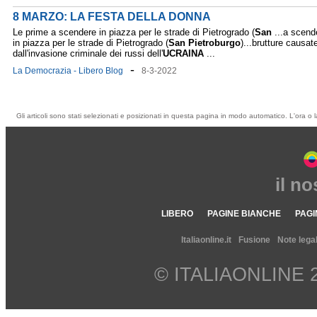
8 MARZO: LA FESTA DELLA DONNA
Le prime a scendere in piazza per le strade di Pietrogrado (
San
...a scend
in piazza per le strade di Pietrogrado (
San
Pietroburgo
)...brutture causat
dall'invasione criminale dei russi dell'
UCRAINA
...
-
La Democrazia - Libero Blog
8-3-2022
Gli articoli sono stati selezionati e posizionati in questa pagina in modo automatico. L'ora o l
il n
LIBERO
PAGINE BIANCHE
PAGI
Italiaonline.it
Fusione
Note legal
© ITALIAONLINE