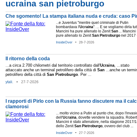
ucraina san pietroburgo
Che sgomento! La stampa italiana nuda e cruda: caso Pi
...e Juventus "mentre quel criminale di Putin
bombardava l'
Ucraina
". ... E se vogliamo dirla tut
Mancini ha pure allenato lo Zenit
San
... Mancini
pure allenato lo Zenit
San
Pietroburgo
nel 2017 - 
-
InsideOver
28-7-2026
Il ritorno della coda
...a circa 2.700 chilometri dal territorio controllato dall'
Ucraina
, ...stato
attaccato anche un terminal petrolifero della città di
San
...anche un termi
petrolifero della città di
San
Pietroburgo
. Per ...
-
ytali.
27-7-2026
I rapporti di Pirlo con la Russia fanno discutere ma il cal
clamorosi
... molto vicino a Putin al punto che, dopo l'invas
dell'
Ucraina
, dovette vendere la squadra. Rober
Mancini è stato allenatore, nella stagione 2017/1
dello Zenit
San
Pietroburgo
, ovvero del club ...
-
InsideOver
27-7-2026