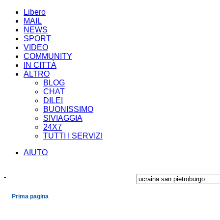
Libero
MAIL
NEWS
SPORT
VIDEO
COMMUNITY
IN CITTÀ
ALTRO
BLOG
CHAT
DILEI
BUONISSIMO
SIVIAGGIA
24X7
TUTTI I SERVIZI
AIUTO
Prima pagina
Cronaca
Economia
Mondo
Politica
Spettacoli e Cultura
Sport
Scienza