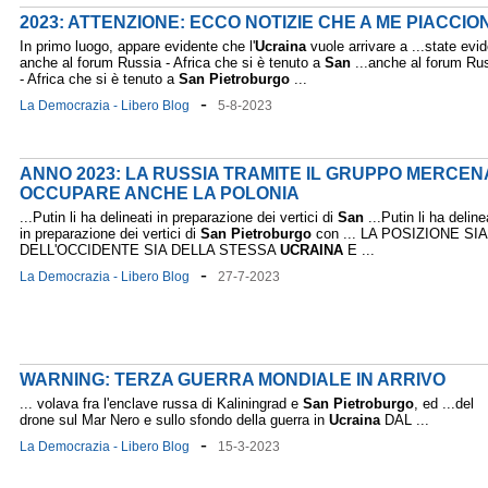
2023: ATTENZIONE: ECCO NOTIZIE CHE A ME PIACCI
In primo luogo, appare evidente che l'
Ucraina
vuole arrivare a ...state evid
anche al forum Russia - Africa che si è tenuto a
San
...anche al forum Ru
- Africa che si è tenuto a
San
Pietroburgo
...
-
La Democrazia - Libero Blog
5-8-2023
ANNO 2023: LA RUSSIA TRAMITE IL GRUPPO MERCE
OCCUPARE ANCHE LA POLONIA
...Putin li ha delineati in preparazione dei vertici di
San
...Putin li ha deline
in preparazione dei vertici di
San
Pietroburgo
con ... LA POSIZIONE SIA
DELL'OCCIDENTE SIA DELLA STESSA
UCRAINA
E ...
-
La Democrazia - Libero Blog
27-7-2023
WARNING: TERZA GUERRA MONDIALE IN ARRIVO
... volava fra l'enclave russa di Kaliningrad e
San
Pietroburgo
, ed ...del
drone sul Mar Nero e sullo sfondo della guerra in
Ucraina
DAL ...
-
La Democrazia - Libero Blog
15-3-2023