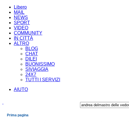
Libero
MAIL
NEWS
SPORT
VIDEO
COMMUNITY
IN CITTÀ
ALTRO
BLOG
CHAT
DILEI
BUONISSIMO
SIVIAGGIA
24X7
TUTTI I SERVIZI
AIUTO
Prima pagina
Cronaca
Economia
Mondo
Politica
Spettacoli e Cultura
Sport
Scienza