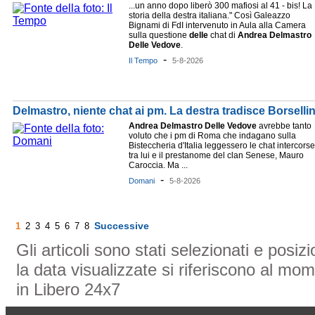
...un anno dopo liberò 300 mafiosi al 41 - bis! La
storia della destra italiana." Così Galeazzo
Bignami di FdI intervenuto in Aula alla Camera
sulla questione
delle
chat di
Andrea
Delmastro
Delle
Vedove
.
-
Il Tempo
5-8-2026
Delmastro, niente chat ai pm. La destra tradisce Borselli
Andrea
Delmastro
Delle
Vedove
avrebbe tanto
voluto che i pm di Roma che indagano sulla
Bisteccheria d'Italia leggessero le chat intercorse
tra lui e il prestanome del clan Senese, Mauro
Caroccia. Ma ...
-
Domani
5-8-2026
Successive
1
2
3
4
5
6
7
8
Gli articoli sono stati selezionati e posi
la data visualizzate si riferiscono al mom
in Libero 24x7