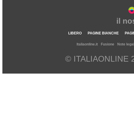
il n
LIBERO
PAGINE BIANCHE
PAGI
Italiaonline.it
Fusione
Note legal
© ITALIAONLINE