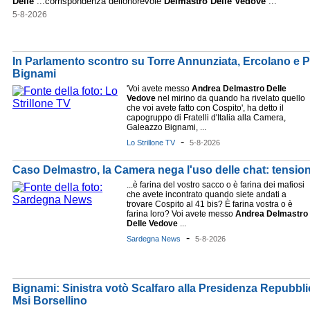
Delle
...corrispondenza dellonorevole
Delmastro
Delle
Vedove
...
5-8-2026
In Parlamento scontro su Torre Annunziata, Ercolano e Po
Bignami
'Voi avete messo
Andrea
Delmastro
Delle
Vedove
nel mirino da quando ha rivelato quello
che voi avete fatto con Cospito', ha detto il
capogruppo di Fratelli d'Italia alla Camera,
Galeazzo Bignami, ...
-
Lo Strillone TV
5-8-2026
Caso Delmastro, la Camera nega l'uso delle chat: tension
...è farina del vostro sacco o è farina dei mafiosi
che avete incontrato quando siete andati a
trovare Cospito al 41 bis? È farina vostra o è
farina loro? Voi avete messo
Andrea
Delmastro
Delle
Vedove
...
-
Sardegna News
5-8-2026
Bignami: Sinistra votò Scalfaro alla Presidenza Repubblic
Msi Borsellino