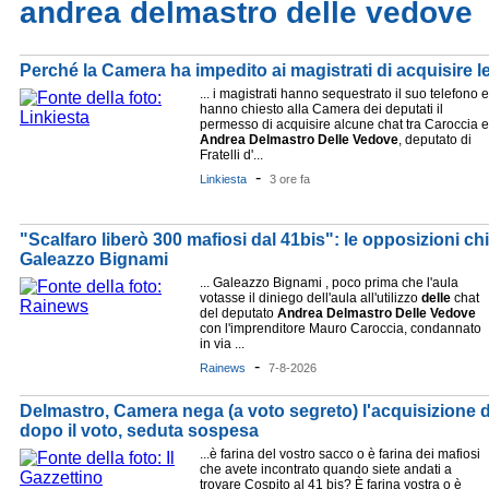
andrea delmastro delle vedove
Perché la Camera ha impedito ai magistrati di acquisire l
... i magistrati hanno sequestrato il suo telefono e
hanno chiesto alla Camera dei deputati il
permesso di acquisire alcune chat tra Caroccia e
Andrea
Delmastro
Delle
Vedove
, deputato di
Fratelli d'...
-
Linkiesta
3 ore fa
"Scalfaro liberò 300 mafiosi dal 41bis": le opposizioni c
Galeazzo Bignami
... Galeazzo Bignami , poco prima che l'aula
votasse il diniego dell'aula all'utilizzo
delle
chat
del deputato
Andrea
Delmastro
Delle
Vedove
con l'imprenditore Mauro Caroccia, condannato
in via ...
-
Rainews
7-8-2026
Delmastro, Camera nega (a voto segreto) l'acquisizione d
dopo il voto, seduta sospesa
...è farina del vostro sacco o è farina dei mafiosi
che avete incontrato quando siete andati a
trovare Cospito al 41 bis? È farina vostra o è