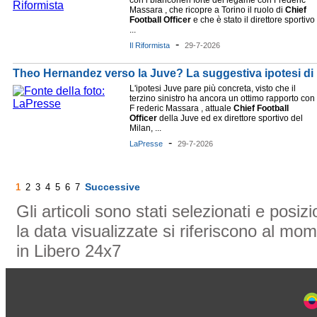
con i bianconeri forte del legame con Frederic
Massara , che ricopre a Torino il ruolo di
Chief
Football
Officer
e che è stato il direttore sportivo
...
-
Il Riformista
29-7-2026
Theo Hernandez verso la Juve? La suggestiva ipotesi di
L'ipotesi Juve pare più concreta, visto che il
terzino sinistro ha ancora un ottimo rapporto con
F rederic Massara , attuale
Chief
Football
Officer
della Juve ed ex direttore sportivo del
Milan, ...
-
LaPresse
29-7-2026
Successive
1
2
3
4
5
6
7
Gli articoli sono stati selezionati e posi
la data visualizzate si riferiscono al mom
in Libero 24x7