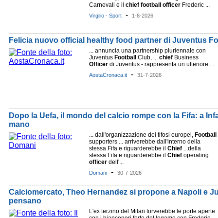
Carnevali e il
chief
football
officer
Frederic ...
-
Virgilio - Sport
1-8-2026
Felicia nuovo official healthy food partner di Juventus F
... annuncia una partnership pluriennale con
Juventus
Football
Club, ...
chief
Business
Officer
di Juventus - rappresenta un ulteriore ...
-
AostaCronaca.it
31-7-2026
Dopo la Uefa, il mondo del calcio rompe con la Fifa: a Inf
mano
... dall'organizzazione dei tifosi europei,
Football
supporters ... arriverebbe dall'interno della
stessa Fifa e riguarderebbe il
Chief
...della
stessa Fifa e riguarderebbe il
Chief
operating
officer
dell'...
-
Domani
30-7-2026
Calciomercato, Theo Hernandez si propone a Napoli e Juv
pensano
L'ex terzino del Milan torverebbe le porte aperte