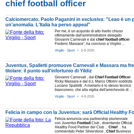
chief football officer
Calciomercato, Paolo Paganini in esclusiva: "Leao è un 
un'anomalia. L'Italia ha perso appeal"
Per me, è un acquisto di alto livello chiuso
ottimamente dall'amministratore delegato
Giovanni Carnevali e dal
chief
football
officer
Frederic Massara", ha concluso a Virgilio ...
-
Virgilio - Sport
5-8-2026
Juventus, Spalletti promuove Carnevali e Massara ma fr
titolare: il punto sull'infortunio di Yildiz
Giovanni Carnevali , dal
Chief
Football
Officer
Ricky Massara e dal d.s. Marco Ottolini soddisfa
Luciano Spalletti . A rivelarlo è lo stesso tecnico
bianconero, che alla vigilia dell'amichevole di ...
-
Virgilio - Sport
4-8-2026
Felicia in campo con la Juventus: sarà Official Healthy F
Felicia annuncia una partnership pluriennale
con Juventus
Football
Club , diventando Official
Healthy Food Partner del Club ...
Chief
... ha
commentato Peter Silverstone ,
Chief
Business