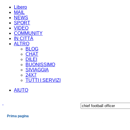
Libero
MAIL
NEWS
SPORT
VIDEO
COMMUNITY
IN CITTÀ
ALTRO
BLOG
CHAT
DILEI
BUONISSIMO
SIVIAGGIA
24X7
TUTTI I SERVIZI
AIUTO
Prima pagina
Cronaca
Economia
Mondo
Politica
Spettacoli e Cultura
Sport
Scienza