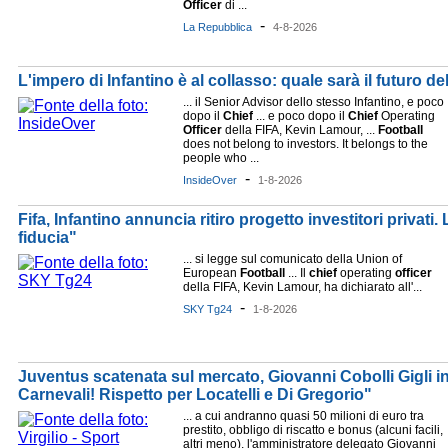
Officer
di ...
-
La Repubblica
4-8-2026
L'impero di Infantino è al collasso: quale sarà il futuro de
... il Senior Advisor dello stesso Infantino, e poco
dopo il
Chief
... e poco dopo il
Chief
Operating
Officer
della FIFA, Kevin Lamour, ...
Football
does not belong to investors. It belongs to the
people who ...
-
InsideOver
1-8-2026
Fifa, Infantino annuncia ritiro progetto investitori privati
fiducia"
... si legge sul comunicato della Union of
European
Football
... Il
chief
operating
officer
della FIFA, Kevin Lamour, ha dichiarato all'...
-
SKY Tg24
1-8-2026
Juventus scatenata sul mercato, Giovanni Cobolli Gigli i
Carnevali! Rispetto per Locatelli e Di Gregorio"
... a cui andranno quasi 50 milioni di euro tra
prestito, obbligo di riscatto e bonus (alcuni facili,
altri meno), l'amministratore delegato Giovanni