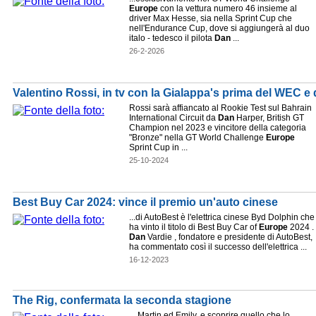
Europe
con la vettura numero 46 insieme al
driver Max Hesse, sia nella Sprint Cup che
nell'Endurance Cup, dove si aggiungerà al duo
italo - tedesco il pilota
Dan
...
26-2-2026
Valentino Rossi, in tv con la Gialappa's prima del WEC e 
Rossi sarà affiancato al Rookie Test sul Bahrain
International Circuit da
Dan
Harper, British GT
Champion nel 2023 e vincitore della categoria
"Bronze" nella GT World Challenge
Europe
Sprint Cup in ...
25-10-2024
Best Buy Car 2024: vince il premio un'auto cinese
...di AutoBest è l'elettrica cinese Byd Dolphin che
ha vinto il titolo di Best Buy Car of
Europe
2024 .
Dan
Vardie , fondatore e presidente di AutoBest,
ha commentato così il successo dell'elettrica ...
16-12-2023
The Rig, confermata la seconda stagione
... Martin ed Emily, e scoprire quello che lo