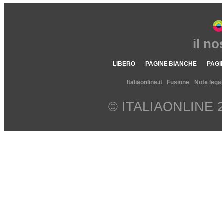
il n
LIBERO
PAGINE BIANCHE
PAGI
Italiaonline.it
Fusione
Note legal
© ITALIAONLINE