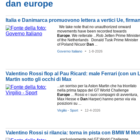
dan europe
Italia e Danimarca promuovono lettera a vertici Ue, firma
We take note that no unauthorized onward
movements have been recorded towards
Europe
. We reiterate ...Rob Jetten Prime Minister
of the Netherlands Donald Tusk Prime Minister
of Poland Nicuor
Dan
...
-
Governo Italiano
1-8-2026
Valentino Rossi flop al Pau Ricard: male Ferrari (con un L
Martin sotto gli occhi di Max
...un sorriso per la Aston Martin che ha trionfato
nella prima tappa del GT World Challenge
Europe
... Rossi e i suoi compagni di avventura,
Max Hesse e
Dan
Harper) hanno perso via via
posizioni su ...
-
Virgilio - Sport
12-4-2026
Valentino Rossi si rilancia: torna in pista con BMW M Mo
...esclusivamente nel GT World Challenge