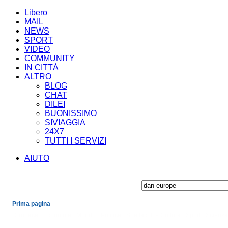
Libero
MAIL
NEWS
SPORT
VIDEO
COMMUNITY
IN CITTÀ
ALTRO
BLOG
CHAT
DILEI
BUONISSIMO
SIVIAGGIA
24X7
TUTTI I SERVIZI
AIUTO
Prima pagina
Cronaca
Economia
Mondo
Politica
Spettacoli e Cultura
Sport
Scienza