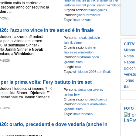
antonio martelli jannik si jannik sinner
settima volta in carriera e
antonio martelli jannik sinner wimbledon
l secondo anno consecutivo la
Organizzazioni:
roland garros
don
. ...
Prodotti:
giochi
terminator
7-2026
Tags:
finale
azzurro
: l'azzurro vince in tre set ed è in finale
ledon
L'azzurro affronterà
Persone:
novak djokovic
per la vittoria del torneo
jannik sinner
CITTA'
, la semifinale Sinner -
Organizzazioni:
sinner
etta Jannik Sinner e
Novak
Milano
lapresse wimbledon
rontano a
Wimbledon
...
Roma
Prodotti:
australian open
7-2026
grande slam
Napoli
Luoghi:
nole
Bologn
Tags:
wimbledon 2026
semifinale
Venezi
Torino
er la prima volta: Fery battuto in tre set
Bari
ledon
Il tedesco si impone 7 - 6 ,
Persone:
alexander zverev
 della sfida Sinner -
Djokovic
E'
arthur fery
 semifinale tra Jannik Sinner e
Organizzazioni:
roland garros
Prodotti:
torneo di wimbledon
7-2026
FOTO
grande slam
Tags:
finale
tedesco
26: orario, precedenti e dove vederla (anche in