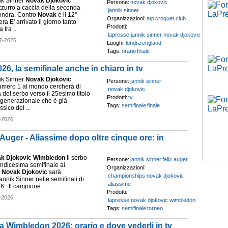
ik Sinner
Novak
Djokovic
Persone:
novak djokovic
zurro a caccia della seconda
jannik sinner
 Londra. Contro
Novak
è il 12°
Organizzazioni:
atp
croquet club
era E' arrivato il giorno tanto
Prodotti:
 tra ...
lapresse jannik sinner novak djokovic wimbledon
7-2026
Luoghi:
londra
england
Tags:
orario
finale
6, la semifinale anche in chiaro in tv
ik Sinner
Novak
Djokovic
Persone:
jannik sinner
umero 1 al mondo cercherà di
novak djokovic
 del serbo verso il 25esimo titolo
Prodotti:
tv
 generazionale che è già
Tags:
semifinale
finale
sico del ...
-2026
uger - Aliassime dopo oltre cinque ore: in
ak
Djokovic
Wimbledon
Il serbo
Persone:
jannik sinner
felix auger
indicesima semifinale ai
Organizzazioni:
s
Novak
Djokovic
sarà
championships novak djokovic
Jannik Sinner nelle semifinali di
aliassime
 . Il campione ...
Prodotti:
-2026
lapresse novak djokovic wimbledon
Tags:
semifinale
torneo
a Wimbledon 2026: orario e dove vederli in tv