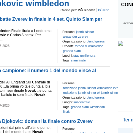
okovic wimbledon
COND
Ordina per:
Più recente
Più letto
batte Zverev in finale in 4 set. Quinto Slam per
Facebo
ledon
Finale tirata a Londra ma
Persone:
jannik sinner
ovic
e Carlos Alcaraz. Per
alexander zverev
..
Organizzazioni:
roland garros
7-2026
Prodotti:
torneo di wimbledon
grande slam
Luoghi:
stati uniti
londra
Tags:
slam
finale
 campione: il numero 1 del mondo vince al
o dell'All England Sul Centrale di
Persone:
 ...la prima volta e punta al bis
redazione jannik sinner wimbledon zverev
to in semifinale
Novak
...e punta
redazione jannik sinner wi jannik sinner
 battuto in semifinale
Novak
Organizzazioni:
roland garros
Luoghi:
sul centrale
7-2026
Tags:
grande slam wimbledon
finale
Termi
Djokovic: domani la finale contro Zverev
azioni dal primo all'ultimo punto,
Persone:
ro 1 del mondo batte
Novak