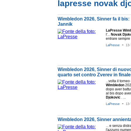
lapresse novak dj
Wimbledon 2026, Sinner fa il bis: 
Jannik
LaPresse
Wimb
l'...
Novak
Djok
entrare sempre .
-
LaPresse
13-
Wimbledon 2026, Sinner di nuovo
quarto set contro Zverev in finale
...volta il torne
Wimbledon
2026
dopo aver battu
al bis dopo aver
Djokovic
. ...
-
LaPresse
13-
Wimbledon 2026, Sinner annienta 
... e senza distr
l'azzurro nume