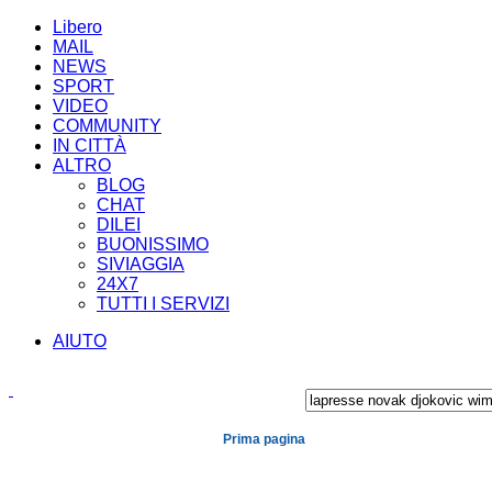
Libero
MAIL
NEWS
SPORT
VIDEO
COMMUNITY
IN CITTÀ
ALTRO
BLOG
CHAT
DILEI
BUONISSIMO
SIVIAGGIA
24X7
TUTTI I SERVIZI
AIUTO
Prima pagina
Cronaca
Economia
Mondo
Politica
Spe