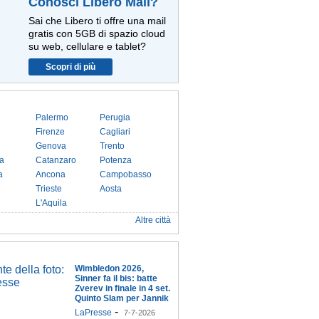
Conosci Libero Mail?
Sai che Libero ti offre una mail
gratis con 5GB di spazio cloud
su web, cellulare e tablet?
Scopri di più
Palermo
Perugia
Firenze
Cagliari
Genova
Trento
a
Catanzaro
Potenza
a
Ancona
Campobasso
Trieste
Aosta
L'Aquila
Altre città
Wimbledon 2026,
Sinner fa il bis: batte
Zverev in finale in 4 set.
Quinto Slam per Jannik
-
LaPresse
7-7-2026