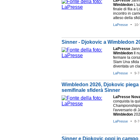
LaPresse
Jann
Wimbledon
L'az
finale di fila a
incontro in carri
atteso della sfida
-
LaPresse
10-
Sinner - Djokovic a Wimbledon 202
LaPresse
Jann
Wimbledon
Il n
fermare la corsa
Slam Una sfida
diventata un clas
-
LaPresse
9-7
Wimbledon 2026, Djokovic piega A
semifinale sfiderà Sinner
LaPresse
Nov
conquista la qu
Championship
l'avversario di 
Wimbledon
2026
-
LaPresse
8-7
Sinner e Djokovic oggi in campo 