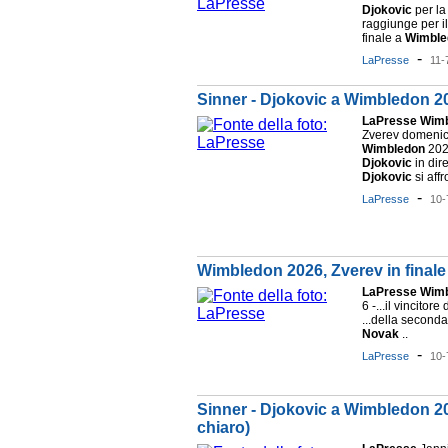
Djokovic
per la 
raggiunge per i
finale a
Wimble
-
LaPresse
11-
Sinner - Djokovic a Wimbledon 2026
LaPresse
Wimb
Zverev domenica 
Wimbledon
2026
Djokovic
in dir
Djokovic
si aff
-
LaPresse
10-
Wimbledon 2026, Zverev in finale p
LaPresse
Wimb
6 -...il vincitore
...della seconda
Novak
..
-
LaPresse
10-
Sinner - Djokovic a Wimbledon 20
chiaro)