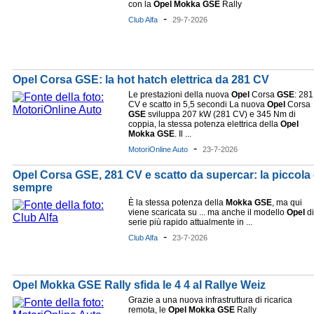
con la
Opel
Mokka
GSE
Rally
-
Club Alfa
29-7-2026
Opel Corsa GSE: la hot hatch elettrica da 281 CV
Le prestazioni della nuova
Opel
Corsa
GSE
: 281
CV e scatto in 5,5 secondi La nuova
Opel
Corsa
GSE
sviluppa 207 kW (281 CV) e 345 Nm di
coppia, la stessa potenza elettrica della
Opel
Mokka
GSE
. Il ...
-
MotoriOnline Auto
23-7-2026
Opel Corsa GSE, 281 CV e scatto da supercar: la piccola e
sempre
È la stessa potenza della
Mokka
GSE
, ma qui
viene scaricata su ... ma anche il modello
Opel
di
serie più rapido attualmente in ...
-
Club Alfa
23-7-2026
Opel Mokka GSE Rally sfida le 4 4 al Rallye Weiz
Grazie a una nuova infrastruttura di ricarica
remota, le
Opel
Mokka
GSE
Rally