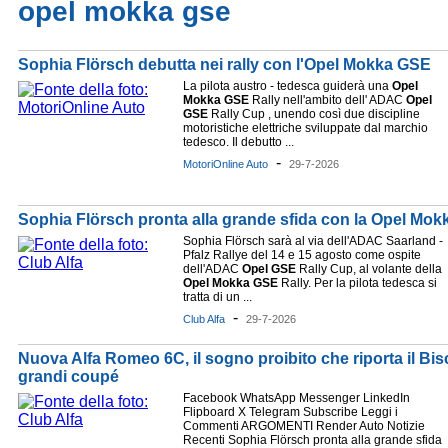
opel mokka gse
Sophia Flörsch debutta nei rally con l'Opel Mokka GSE
La pilota austro - tedesca guiderà una
Opel
Mokka
GSE
Rally nell'ambito dell' ADAC
Opel
GSE
Rally Cup , unendo così due discipline
motoristiche elettriche sviluppate dal marchio
tedesco. Il debutto ...
-
MotoriOnline Auto
29-7-2026
Sophia Flörsch pronta alla grande sfida con la Opel Mok
Sophia Flörsch sarà al via dell'ADAC Saarland -
Pfalz Rallye del 14 e 15 agosto come ospite
dell'ADAC
Opel
GSE
Rally Cup, al volante della
Opel
Mokka
GSE
Rally. Per la pilota tedesca si
tratta di un ...
-
Club Alfa
29-7-2026
Nuova Alfa Romeo 6C, il sogno proibito che riporta il Bis
grandi coupé
Facebook WhatsApp Messenger LinkedIn
Flipboard X Telegram Subscribe Leggi i
Commenti ARGOMENTI Render Auto Notizie
Recenti Sophia Flörsch pronta alla grande sfida