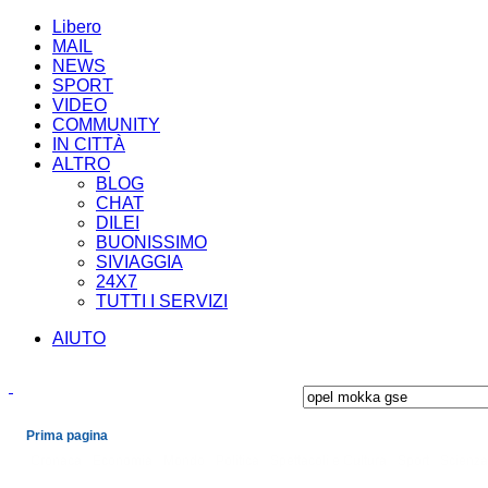
Libero
MAIL
NEWS
SPORT
VIDEO
COMMUNITY
IN CITTÀ
ALTRO
BLOG
CHAT
DILEI
BUONISSIMO
SIVIAGGIA
24X7
TUTTI I SERVIZI
AIUTO
Prima pagina
Cronaca
Economia
Mondo
Politica
Spettacoli e Cultura
Sport
Scienza