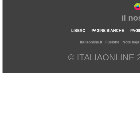
il n
LIBERO
PAGINE BIANCHE
PAGI
Italiaonline.it
Fusione
Note legal
© ITALIAONLINE