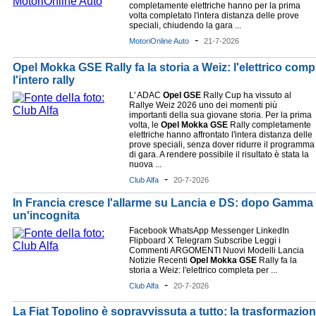
completamente elettriche hanno per la prima
volta completato l'intera distanza delle prove
speciali, chiudendo la gara ...
-
MotoriOnline Auto
21-7-2026
Opel Mokka GSE Rally fa la storia a Weiz: l'elettrico compl
l'intero rally
L' ADAC
Opel
GSE
Rally Cup ha vissuto al
Rallye Weiz 2026 uno dei momenti più
importanti della sua giovane storia. Per la prima
volta, le
Opel
Mokka
GSE
Rally completamente
elettriche hanno affrontato l'intera distanza delle
prove speciali, senza dover ridurre il programma
di gara. A rendere possibile il risultato è stata la
nuova ...
-
Club Alfa
20-7-2026
In Francia cresce l'allarme su Lancia e DS: dopo Gamma e
un'incognita
Facebook WhatsApp Messenger LinkedIn
Flipboard X Telegram Subscribe Leggi i
Commenti ARGOMENTI Nuovi Modelli Lancia
Notizie Recenti
Opel
Mokka
GSE
Rally fa la
storia a Weiz: l'elettrico completa per ...
-
Club Alfa
20-7-2026
La Fiat Topolino è sopravvissuta a tutto: la trasformazio