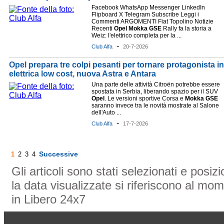
Facebook WhatsApp Messenger LinkedIn
Flipboard X Telegram Subscribe Leggi i
Commenti ARGOMENTI Fiat Topolino Notizie
Recenti
Opel
Mokka
GSE
Rally fa la storia a
Weiz: l'elettrico completa per la ...
-
Club Alfa
20-7-2026
Opel prepara tre colpi pesanti per tornare protagonista i
elettrica low cost, nuova Astra e Antara
Una parte delle attività Citroën potrebbe essere
spostata in Serbia, liberando spazio per il SUV
Opel
. Le versioni sportive Corsa e
Mokka
GSE
saranno invece tra le novità mostrate al Salone
dell'Auto ...
-
Club Alfa
17-7-2026
Successive
1
2
3
4
Gli articoli sono stati selezionati e posi
la data visualizzate si riferiscono al mom
in Libero 24x7