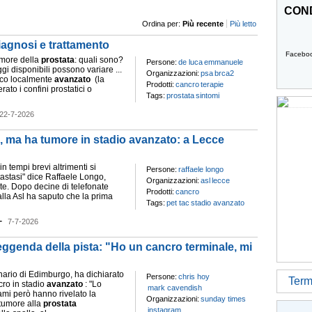
COND
Ordina per:
Più recente
Più letto
iagnosi e trattamento
Facebo
umore della
prostata
: quali sono?
Persone:
de luca
emmanuele
gi disponibili possono variare ...
Organizzazioni:
psa
brca2
ico localmente
avanzato
(la
Prodotti:
cancro
terapie
rato i confini prostatici o
Tags:
prostata
sintomi
22-7-2026
i", ma ha tumore in stadio avanzato: a Lecce
n tempi brevi altrimenti si
Persone:
raffaele longo
tastasi" dice Raffaele Longo,
Organizzazioni:
asl
lecce
nte. Dopo decine di telefonate
Prodotti:
cancro
alla Asl ha saputo che la prima
Tags:
pet tac
stadio avanzato
-
7-7-2026
eggenda della pista: "Ho un cancro terminale, mi
ginario di Edimburgo, ha dichiarato
Persone:
chris hoy
Termi
cro in stadio
avanzato
: "Lo
mark cavendish
sami però hanno rivelato la
Organizzazioni:
sunday times
tumore alla
prostata
instagram