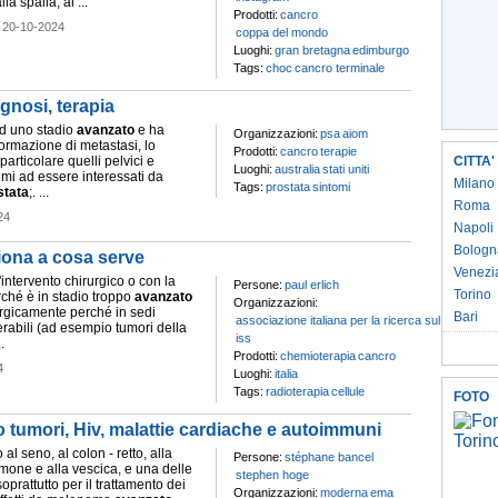
la spalla, al ...
Prodotti:
cancro
-
20-10-2024
coppa del mondo
Luoghi:
gran bretagna
edimburgo
Tags:
choc
cancro terminale
gnosi, terapia
ad uno stadio
avanzato
e ha
Organizzazioni:
psa
aiom
formazione di metastasi, lo
Prodotti:
cancro
terapie
n particolare quelli pelvici e
CITTA'
Luoghi:
australia
stati uniti
imi ad essere interessati da
Milano
Tags:
prostata
sintomi
stata
;. ...
Roma
24
Napoli
Bologn
iona a cosa serve
Venezi
l'intervento chirurgico o con la
Persone:
paul erlich
Torino
rché è in stadio troppo
avanzato
Organizzazioni:
rurgicamente perché in sedi
Bari
associazione italiana per la ricerca sul cancro
erabili (ad esempio tumori della
iss
.
Prodotti:
chemioterapia
cancro
4
Luoghi:
italia
Tags:
radioterapia
cellule
FOTO
ro tumori, Hiv, malattie cardiache e autoimmuni
o al seno, al colon - retto, alla
Persone:
stéphane bancel
lmone e alla vescica, e una delle
stephen hoge
 soprattutto per il trattamento dei
Organizzazioni:
moderna
ema