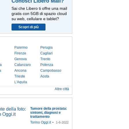
Conosci Libero Mail?
Sai che Libero ti offre una mail
gratis con 5GB di spazio cloud
su web, cellulare e tablet?
Scopri di più
Palermo
Perugia
Firenze
Cagliari
Genova
Trento
a
Catanzaro
Potenza
a
Ancona
Campobasso
Trieste
Aosta
L'Aquila
Altre città
Tumore della prostata:
sintomi, diagnosi e
trattamento
-
Torino Oggi.it
1-6-2022