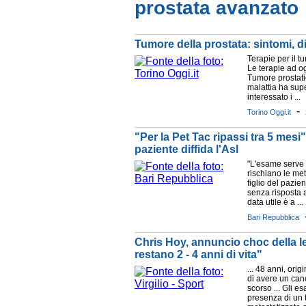
prostata avanzato
Tumore della prostata: sintomi, d
Terapie per il t
Le terapie ad og
Tumore prostat
malattia ha supe
interessato i ...
-
Torino Oggi.it
"Per la Pet Tac ripassi tra 5 mes
paziente diffida l'Asl
"L'esame serve i
rischiano le me
figlio del pazie
senza risposta 
data utile è a ...
Bari Repubblica
Chris Hoy, annuncio choc della l
restano 2 - 4 anni di vita"
... 48 anni, ori
di avere un can
scorso ... Gli e
presenza di un 