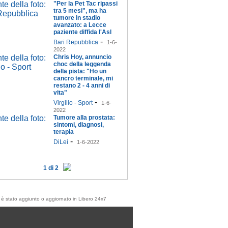
"Per la Pet Tac ripassi
tra 5 mesi", ma ha
tumore in stadio
avanzato: a Lecce
paziente diffida l'Asl
-
Bari Repubblica
1-6-
2022
Chris Hoy, annuncio
choc della leggenda
della pista: "Ho un
cancro terminale, mi
restano 2 - 4 anni di
vita"
-
Virgilio - Sport
1-6-
2022
Tumore alla prostata:
sintomi, diagnosi,
terapia
-
DiLei
1-6-2022
1 di 2
olo è stato aggiunto o aggiornato in Libero 24x7