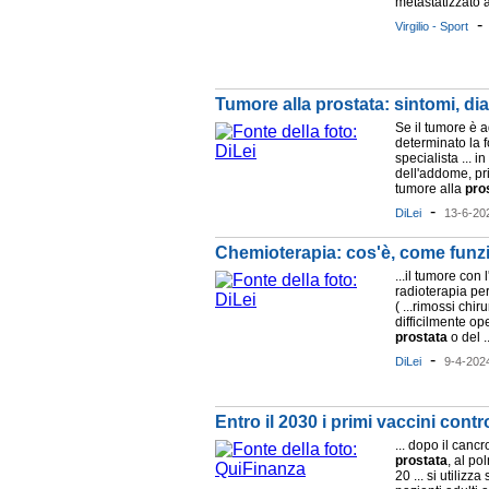
metastatizzato al
Virgilio - Sport
Tumore alla prostata: sintomi, dia
Se il tumore è 
determinato la 
specialista ... i
dell'addome, pr
tumore alla
pro
-
DiLei
13-6-20
Chemioterapia: cos'è, come funz
...il tumore con 
radioterapia pe
( ...rimossi chi
difficilmente op
prostata
o del ..
-
DiLei
9-4-202
Entro il 2030 i primi vaccini cont
... dopo il cancr
prostata
, al po
20 ... si utilizza