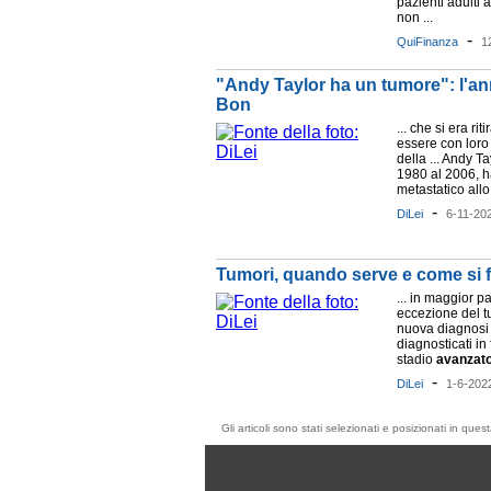
pazienti adulti
non ...
-
QuiFinanza
1
"Andy Taylor ha un tumore": l'an
Bon
... che si era ri
essere con loro 
della ... Andy Ta
1980 al 2006, h
metastatico allo 
-
DiLei
6-11-20
Tumori, quando serve e come si f
... in maggior p
eccezione del 
nuova diagnosi 
diagnosticati in 
stadio
avanzat
-
DiLei
1-6-202
Gli articoli sono stati selezionati e posizionati in qu