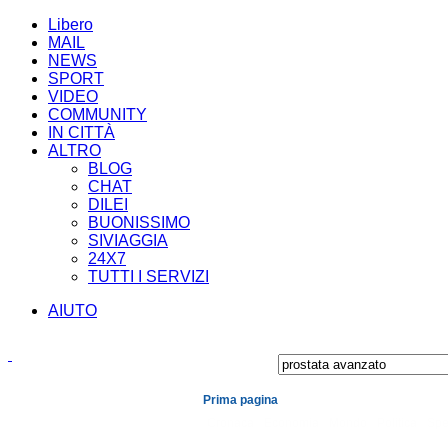
Libero
MAIL
NEWS
SPORT
VIDEO
COMMUNITY
IN CITTÀ
ALTRO
BLOG
CHAT
DILEI
BUONISSIMO
SIVIAGGIA
24X7
TUTTI I SERVIZI
AIUTO
Prima pagina
Cronaca
Economia
Mondo
Politica
Spe