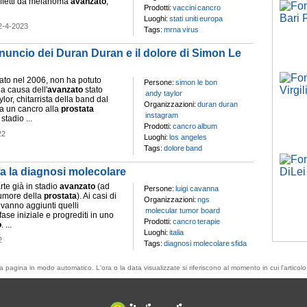
 affetti da melanoma
avanzato
,
Prodotti:
vaccini
cancro
Luoghi:
stati uniti
europa
2-4-2023
Tags:
mrna
virus
nuncio dei Duran Duran e il dolore di Simon Le
tirato nel 2006, non ha potuto
Persone:
simon le bon
a causa dell'
avanzato
stato
andy taylor
ylor, chitarrista della band dal
Organizzazioni:
duran duran
a un cancro alla
prostata
instagram
stadio ...
Prodotti:
cancro
album
22
Luoghi:
los angeles
Tags:
dolore
band
a la diagnosi molecolare
arte già in stadio
avanzato
(ad
Persone:
luigi cavanna
tumore della
prostata
). Ai casi di
Organizzazioni:
ngs
vanno aggiunti quelli
molecular tumor board
fase iniziale e progrediti in uno
Prodotti:
cancro
terapie
o
. ...
Luoghi:
italia
2
Tags:
diagnosi molecolare
sfida
esta pagina in modo automatico. L'ora o la data visualizzate si riferiscono al momento in cui l'artic