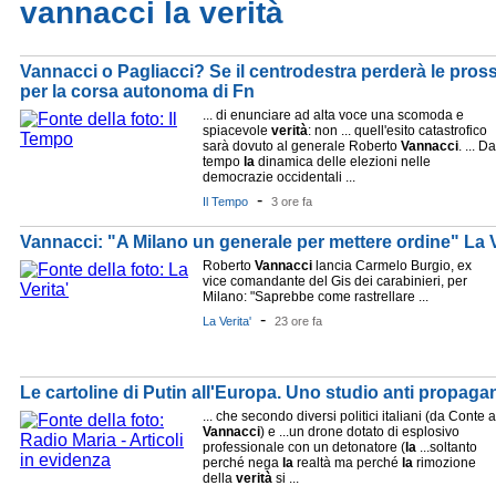
vannacci la verità
Vannacci o Pagliacci? Se il centrodestra perderà le pross
per la corsa autonoma di Fn
... di enunciare ad alta voce una scomoda e
spiacevole
verità
: non ... quell'esito catastrofico
sarà dovuto al generale Roberto
Vannacci
. ... Da
tempo
la
dinamica delle elezioni nelle
democrazie occidentali ...
-
Il Tempo
3 ore fa
Vannacci: "A Milano un generale per mettere ordine" La V
Roberto
Vannacci
lancia Carmelo Burgio, ex
vice comandante del Gis dei carabinieri, per
Milano: "Saprebbe come rastrellare ...
-
La Verita'
23 ore fa
Le cartoline di Putin all'Europa. Uno studio anti propagan
... che secondo diversi politici italiani (da Conte a
Vannacci
) e ...un drone dotato di esplosivo
professionale con un detonatore (
la
...soltanto
perché nega
la
realtà ma perché
la
rimozione
della
verità
si ...