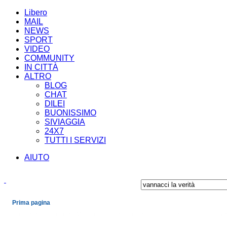
Libero
MAIL
NEWS
SPORT
VIDEO
COMMUNITY
IN CITTÀ
ALTRO
BLOG
CHAT
DILEI
BUONISSIMO
SIVIAGGIA
24X7
TUTTI I SERVIZI
AIUTO
Prima pagina
Cronaca
Economia
Mondo
Politica
Spettacoli e Cultura
Sport
Scienza