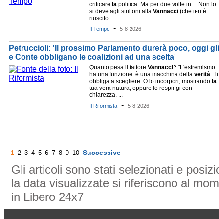
criticare
la
politica. Ma per due volte in ... Non lo
si deve agli strilloni alla
Vannacci
(che ieri è
riuscito ...
-
Il Tempo
5-8-2026
Petruccioli: 'Il prossimo Parlamento durerà poco, oggi gl
e Conte obbligano le coalizioni ad una scelta'
Quanto pesa il fattore
Vannacci
? "L'estremismo
ha una funzione: è una macchina della
verità
. Ti
obbliga a scegliere. O lo incorpori, mostrando
la
tua vera natura, oppure lo respingi con
chiarezza. ...
-
Il Riformista
5-8-2026
Successive
1
2
3
4
5
6
7
8
9
10
Gli articoli sono stati selezionati e posi
la data visualizzate si riferiscono al mom
in Libero 24x7