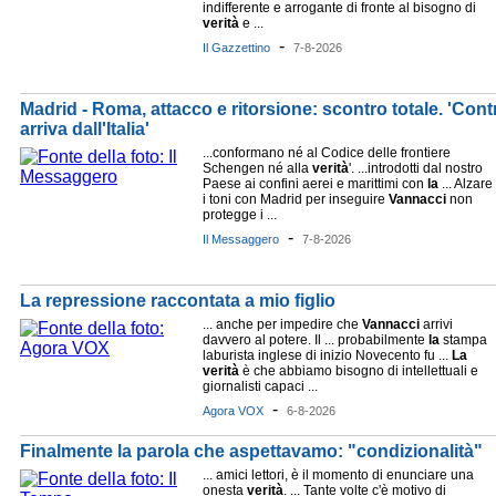
indifferente e arrogante di fronte al bisogno di
verità
e ...
-
Il Gazzettino
7-8-2026
Madrid - Roma, attacco e ritorsione: scontro totale. 'Contro
arriva dall'Italia'
...conformano né al Codice delle frontiere
Schengen né alla
verità
'. ...introdotti dal nostro
Paese ai confini aerei e marittimi con
la
... Alzare
i toni con Madrid per inseguire
Vannacci
non
protegge i ...
-
Il Messaggero
7-8-2026
La repressione raccontata a mio figlio
... anche per impedire che
Vannacci
arrivi
davvero al potere. Il ... probabilmente
la
stampa
laburista inglese di inizio Novecento fu ...
La
verità
è che abbiamo bisogno di intellettuali e
giornalisti capaci ...
-
Agora VOX
6-8-2026
Finalmente la parola che aspettavamo: "condizionalità"
... amici lettori, è il momento di enunciare una
onesta
verità
. ... Tante volte c'è motivo di