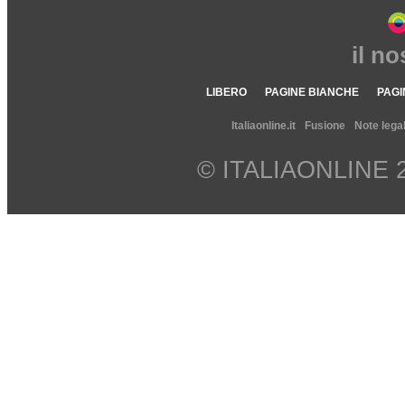
il n
LIBERO
PAGINE BIANCHE
PAGI
Italiaonline.it
Fusione
Note legal
© ITALIAONLINE