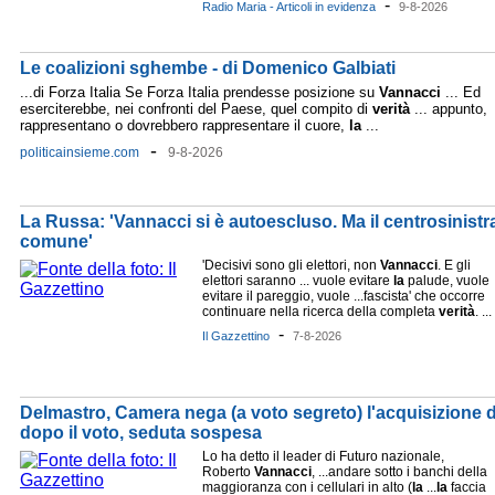
-
Radio Maria - Articoli in evidenza
9-8-2026
Le coalizioni sghembe - di Domenico Galbiati
...di Forza Italia Se Forza Italia prendesse posizione su
Vannacci
... Ed
eserciterebbe, nei confronti del Paese, quel compito di
verità
... appunto,
rappresentano o dovrebbero rappresentare il cuore,
la
...
-
politicainsieme.com
9-8-2026
La Russa: 'Vannacci si è autoescluso. Ma il centrosinis
comune'
'Decisivi sono gli elettori, non
Vannacci
. E gli
elettori saranno ... vuole evitare
la
palude, vuole
evitare il pareggio, vuole ...fascista' che occorre
continuare nella ricerca della completa
verità
. ...
-
Il Gazzettino
7-8-2026
Delmastro, Camera nega (a voto segreto) l'acquisizione d
dopo il voto, seduta sospesa
Lo ha detto il leader di Futuro nazionale,
Roberto
Vannacci
, ...andare sotto i banchi della
maggioranza con i cellulari in alto (
la
...
la
faccia