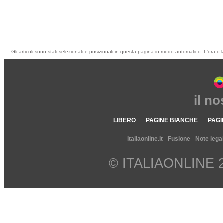
Gli articoli sono stati selezionati e posizionati in questa pagina in modo automatico. L'ora o l
il n
LIBERO
PAGINE BIANCHE
PAGI
Italiaonline.it
Fusione
Note legal
© ITALIAONLINE