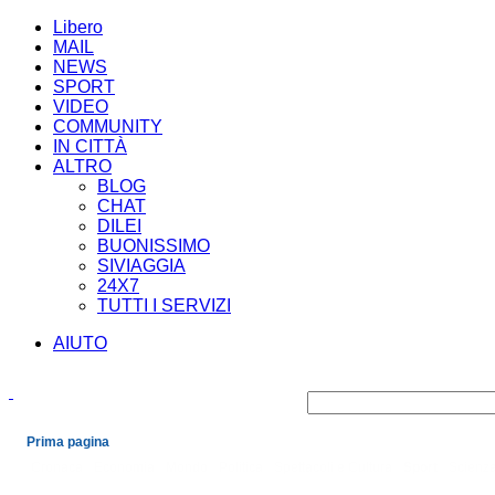
Libero
MAIL
NEWS
SPORT
VIDEO
COMMUNITY
IN CITTÀ
ALTRO
BLOG
CHAT
DILEI
BUONISSIMO
SIVIAGGIA
24X7
TUTTI I SERVIZI
AIUTO
Prima pagina
Cronaca
Economia
Mondo
Politica
Spettacoli e Cultura
Sport
Scienza