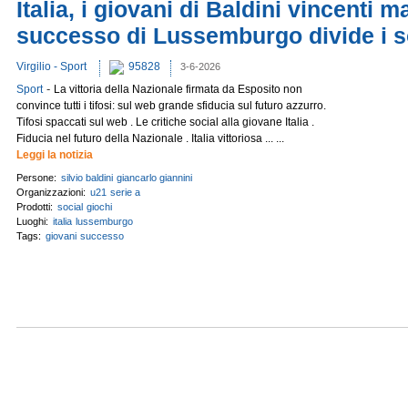
Italia, i giovani di Baldini vincenti m
successo di Lussemburgo divide i s
Virgilio - Sport
95828
3-6-2026
-
Sport
La vittoria della Nazionale firmata da Esposito non
convince tutti i tifosi: sul web grande sfiducia sul futuro azzurro.
Tifosi spaccati sul web . Le critiche social alla giovane Italia .
Fiducia nel futuro della Nazionale . Italia vittoriosa ... ...
Leggi la notizia
Persone:
silvio baldini
giancarlo giannini
Organizzazioni:
u21
serie a
Prodotti:
social
giochi
Luoghi:
italia
lussemburgo
Tags:
giovani
successo