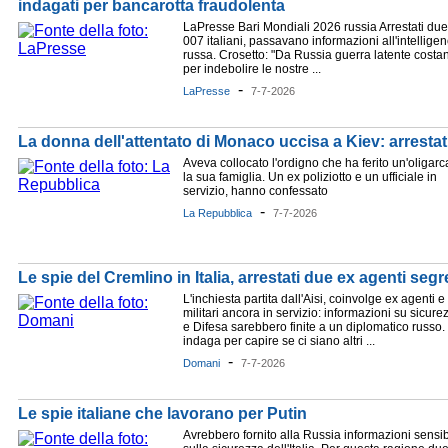
indagati per bancarotta fraudolenta
LaPresse Bari Mondiali 2026 russia Arrestati due
007 italiani, passavano informazioni all'intellige
russa. Crosetto: "Da Russia guerra latente costa
per indebolire le nostre ...
-
LaPresse
7-7-2026
La donna dell'attentato di Monaco uccisa a Kiev: arrestat
Aveva collocato l'ordigno che ha ferito un'oligarc
la sua famiglia. Un ex poliziotto e un ufficiale in
servizio, hanno confessato
-
La Repubblica
7-7-2026
Le spie del Cremlino in Italia, arrestati due ex agenti segre
L'inchiesta partita dall'Aisi, coinvolge ex agenti e
militari ancora in servizio: informazioni su sicure
e Difesa sarebbero finite a un diplomatico russo.
indaga per capire se ci siano altri ...
-
Domani
7-7-2026
Le spie italiane che lavorano per Putin
Avrebbero fornito alla Russia informazioni sensib