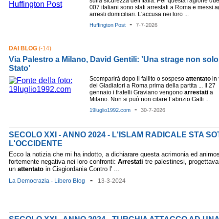
sulla sicurezza dell'Italia. Per questa ragione du
007 italiani sono stati arrestati a Roma e messi a
arresti domiciliari. L'accusa nei loro ...
-
Huffington Post
7-7-2026
DAI BLOG
(-14)
Via Palestro a Milano, David Gentili: 'Una strage non solo 
Stato'
Scomparirà dopo il fallito o sospeso
attentato
in 
dei Gladiatori a Roma prima della partita ... Il 27
gennaio i fratelli Graviano vengono
arrestati
a
Milano. Non si può non citare Fabrizio Gatti ...
-
19luglio1992.com
30-7-2026
SECOLO XXI - ANNO 2024 - L'ISLAM RADICALE STA 
L'OCCIDENTE
Ecco la notizia che mi ha indotto, a dichiarare questa acrimonia ed animos
fortemente negativa nei loro confronti:
Arrestati
tre palestinesi, progettav
un
attentato
in Cisgiordania Contro l' ...
-
La Democrazia - Libero Blog
13-3-2024