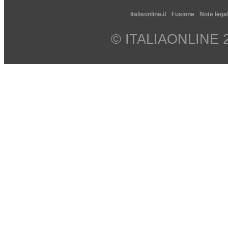
Italiaonline.it
Fusione
Note legal
© ITALIAONLINE