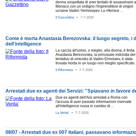
donna sospettata di aver tentato di assassinare 
Monaco con un ordigno l'imprenditore di origini
ucraine Vadim Yermolayev. Lo riferisce ...
-
Il Gazzettino
7-7-2026
Come è morta Anastasia Berezovska: il luogo segreto, i du
dell'intelligence
La caccia all'uomo, o meglio, alla donna, è finita.
Anastasia Berezovska, la principale indiziata del
tentativo di omicidio di Vadim Ermolaev, è stata
trovata morta in un luogo non meglio specificato .
-
Il Riformista
7-7-2026
Arrestati due ex agenti dei Servizi: "Spiavano in favore d
Due ex agenti dell'Aisi arrestati a Roma con
l'accusa di aver passato informazioni riservate
all'intelligence russa in cambio di ...
-
La Verita'
7-7-2026
08/07 - Arrestati due ex 007 italiani, passavano informazio