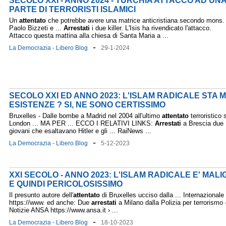
SECOLO XXI - ANNO 2024 - TURCHIA ATTACCO AD UN
PARTE DI TERRORISTI ISLAMICI
Un
attentato
che potrebbe avere una matrice anticristiana secondo mons.
Paolo Bizzeti e ...
Arrestati
i due killer. L'Isis ha rivendicato l'attacco.
Attacco questa mattina alla chiesa di Santa Maria a ...
-
La Democrazia - Libero Blog
29-1-2024
SECOLO XXI ED ANNO 2023: L'ISLAM RADICALE STA
ESISTENZE ? SI, NE SONO CERTISSIMO
Bruxelles - Dalle bombe a Madrid nel 2004 all'ultimo
attentato
terroristico 
London ... MA PER ... ECCO I RELATIVI LINKS:
Arrestati
a Brescia due
giovani che esaltavano Hitler e gli ... RaiNews ...
-
La Democrazia - Libero Blog
5-12-2023
XXI SECOLO - ANNO 2023: L'ISLAM RADICALE E' MALI
E QUINDI PERICOLOSISSIMO
Il presunto autore dell'
attentato
di Bruxelles ucciso dalla ... Internazionale
https://www. ed anche: Due
arrestati
a Milano dalla Polizia per terrorismo 
Notizie ANSA https://www.ansa.it › ...
-
La Democrazia - Libero Blog
18-10-2023