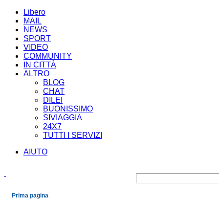
Libero
MAIL
NEWS
SPORT
VIDEO
COMMUNITY
IN CITTÀ
ALTRO
BLOG
CHAT
DILEI
BUONISSIMO
SIVIAGGIA
24X7
TUTTI I SERVIZI
AIUTO
Prima pagina
Cronaca
Economia
Mondo
Politica
Spettacoli e Cultura
Sport
Scienza