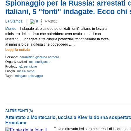
Spionaggio per la Russia: arrestati 
italiani, 5 "fonti" indagate. Ecco chi
La Stampa
8
7-7-2026
-
Mondo
Indagate altre cinque potenziali 'fonti' italiane in forza al
ministero della difesa che potrebbero aver avuto contatti con i
referenti .... Indagate altre cinque potenziali "fonti" italiane in forza
al ministero della difesa che potrebbero ... ...
Leggi la notizia
Persone:
carabinieri
gianluca nardella
Organizzazioni:
ros
intelligence
Prodotti:
tg1
pensione
Luoghi:
russia
roma
Tags:
indagate
spionaggio
ALTRE FONTI
(8)
Attentato a Montecarlo, uccisa a Kiev la donna sospettata
Ermolaev
È stato ritrovato ieri sera nei pressi di il corpo del