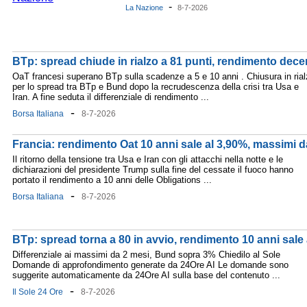
-
La Nazione
8-7-2026
BTp: spread chiude in rialzo a 81 punti, rendimento dece
OaT francesi superano BTp sulla scadenze a 5 e 10 anni . Chiusura in ria
per lo spread tra BTp e Bund dopo la recrudescenza della crisi tra Usa e
Iran. A fine seduta il differenziale di rendimento ...
-
Borsa Italiana
8-7-2026
Francia: rendimento Oat 10 anni sale al 3,90%, massimi d
Il ritorno della tensione tra Usa e Iran con gli attacchi nella notte e le
dichiarazioni del presidente Trump sulla fine del cessate il fuoco hanno
portato il rendimento a 10 anni delle Obligations ...
-
Borsa Italiana
8-7-2026
BTp: spread torna a 80 in avvio, rendimento 10 anni sale
Differenziale ai massimi da 2 mesi, Bund sopra 3% Chiedilo al Sole
Domande di approfondimento generate da 24Ore AI Le domande sono
suggerite automaticamente da 24Ore AI sulla base del contenuto ...
-
Il Sole 24 Ore
8-7-2026