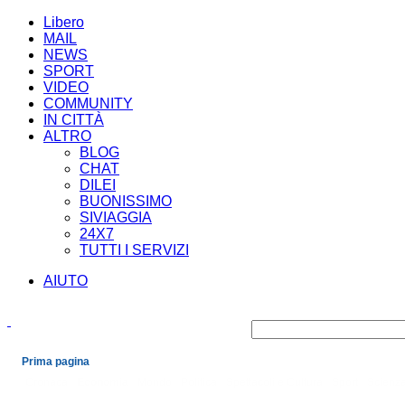
Libero
MAIL
NEWS
SPORT
VIDEO
COMMUNITY
IN CITTÀ
ALTRO
BLOG
CHAT
DILEI
BUONISSIMO
SIVIAGGIA
24X7
TUTTI I SERVIZI
AIUTO
Prima pagina
Cronaca
Economia
Mondo
Politica
Spettacoli e Cultura
Sport
Scienza