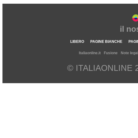
il n
LIBERO
PAGINE BIANCHE
PAGI
Italiaonline.it
Fusione
Note legal
© ITALIAONLINE