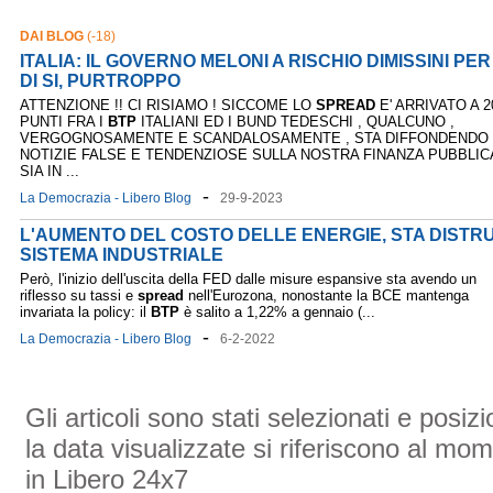
DAI BLOG
(-18)
ITALIA: IL GOVERNO MELONI A RISCHIO DIMISSINI PE
DI SI, PURTROPPO
ATTENZIONE !! CI RISIAMO ! SICCOME LO
SPREAD
E' ARRIVATO A 2
PUNTI FRA I
BTP
ITALIANI ED I BUND TEDESCHI , QUALCUNO ,
VERGOGNOSAMENTE E SCANDALOSAMENTE , STA DIFFONDENDO
NOTIZIE FALSE E TENDENZIOSE SULLA NOSTRA FINANZA PUBBLIC
SIA IN ...
-
La Democrazia - Libero Blog
29-9-2023
L'AUMENTO DEL COSTO DELLE ENERGIE, STA DISTR
SISTEMA INDUSTRIALE
Però, l'inizio dell'uscita della FED dalle misure espansive sta avendo un
riflesso su tassi e
spread
nell'Eurozona, nonostante la BCE mantenga
invariata la policy: il
BTP
è salito a 1,22% a gennaio (...
-
La Democrazia - Libero Blog
6-2-2022
Gli articoli sono stati selezionati e posi
la data visualizzate si riferiscono al mom
in Libero 24x7