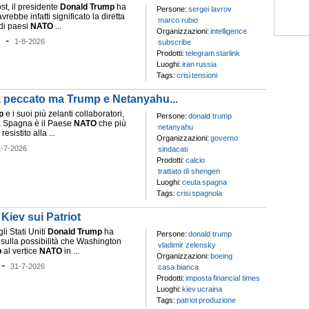
st, il presidente
Donald
Trump
ha
Persone:
sergei lavrov
rebbe infatti significato la diretta
marco rubio
di paesi
NATO
...
Organizzazioni:
intelligence
-
1-8-2026
subscribe
Prodotti:
telegram
starlink
Luoghi:
iran
russia
Tags:
crisi
tensioni
fa peccato ma Trump e Netanyahu...
p
e i suoi più zelanti collaboratori,
Persone:
donald trump
la Spagna è il Paese
NATO
che più
netanyahu
sistito alla ...
Organizzazioni:
governo
1-7-2026
sindacati
Prodotti:
calcio
trattato di shengen
Luoghi:
ceuta
spagna
Tags:
crisi
spagnola
Kiev sui Patriot
li Stati Uniti
Donald
Trump
ha
Persone:
donald trump
sulla possibilità che Washington
vladimir zelensky
p
al vertice
NATO
in ...
Organizzazioni:
boeing
-
31-7-2026
casa bianca
Prodotti:
imposta
financial times
Luoghi:
kiev
ucraina
Tags:
patriot
produzione