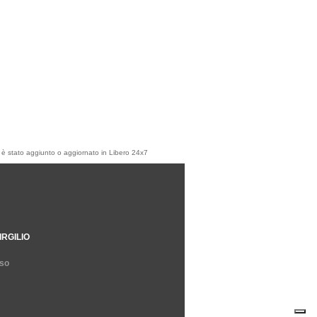
olo è stato aggiunto o aggiornato in Libero 24x7
IRGILIO
so