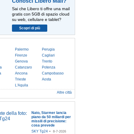
Conosci Libero Mail?
Sai che Libero ti offre una mail
gratis con 5GB di spazio cloud
su web, cellulare e tablet?
Scopri di più
Palermo
Perugia
Firenze
Cagliari
Genova
Trento
a
Catanzaro
Potenza
a
Ancona
Campobasso
Trieste
Aosta
L'Aquila
Altre città
Nato, Starmer lancia
piano da 50 miliardi per
missili di precisione:
cosa prevede
-
SKY Tg24
8-7-2026