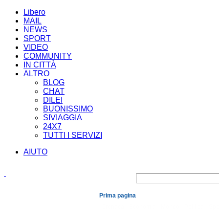
Libero
MAIL
NEWS
SPORT
VIDEO
COMMUNITY
IN CITTÀ
ALTRO
BLOG
CHAT
DILEI
BUONISSIMO
SIVIAGGIA
24X7
TUTTI I SERVIZI
AIUTO
Prima pagina
Cronaca
Economia
Mondo
Politica
Spe