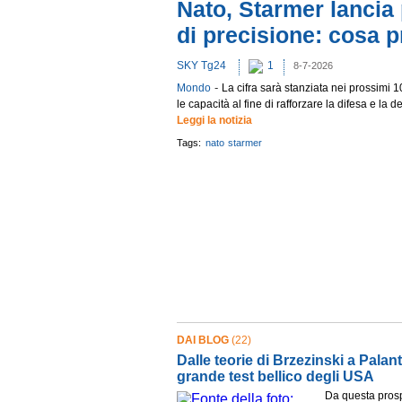
Nato, Starmer lancia 
di precisione: cosa 
SKY Tg24
1
8-7-2026
-
Mondo
La cifra sarà stanziata nei prossimi 
le capacità al fine di rafforzare la difesa e la det
Leggi la notizia
Tags:
nato
starmer
DAI BLOG
(22)
Dalle teorie di Brzezinski a Palanti
grande test bellico degli USA
Da questa prosp