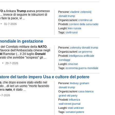
TO
a Ankara
Trump
aveva promesso
Persone:
vladimir zelenskij
.. invece di seguire le istruzioni di
donald trump
 fare la pace, vi ...
Organizzazioni:
cremlino
ue
-
31-7-2026
Prodotti:
corriere della sera
radio
Luoghi:
kiev
russia
Tags:
civili
russi
mondiale in gestazione
e del Comitato militare della
NATO
,
Persone:
zelensky
donald trump
rtavoce dell'Ambasciata cinese negli
Organizzazioni:
ue
governo
ld
Ramotar (... il 24 luglio
Donald
Prodotti:
intelligenza artificiale
rato che avrebbe "sospeso" gli ...
sondaggi
-
29-7-2026
Luoghi:
cina
iran
Tags:
economia
guerra mondiale
atore del tardo impero Usa e cultore del potere
p
, che dopo essere stato eletto nel
Persone:
lindsey graham
o ...di ieri un uomo "morto facendo
donald trump
i era
nato
, è stato ...
Organizzazioni:
casa bianca
9-7-2026
grand old party
Prodotti:
influenza
wall street journal
Luoghi:
stati uniti
iran
Tags:
senatori
potere