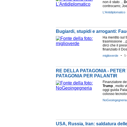
non è stato ...
D
controcarro; Joe
L'Antidiplomatico
Bugiardi, stupidi e arroganti: Fau
Ha mentito sul 
trasmissione ..
dirci che il pre
finanziato il Do
-
miglioverde
5
RE DELLA PATAGONIA - PETER
PATAGONIA PER PALANTIR
Finanziatore de
Trump
, molto v
oggi guida Pala
colosso tecnol
NoGeoingegneria
USA, Russia, Iran: saldatura delle