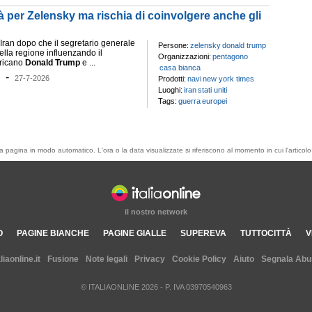
tà per Zelensky ma rischia di coinvolgere anche gli
ll'Iran dopo che il segretario generale
Persone:
zelensky
donald trump
.nella regione influenzando il
Organizzazioni:
pentagono
ricano
Donald
Trump
e ...
casa bianca
-
27-7-2026
Prodotti:
navi
new york times
Luoghi:
iran
stati uniti
Tags:
guerra
europei
esta pagina in modo automatico. L'ora o la data visualizzate si riferiscono al momento in cui l'artic
il nostro network
O
PAGINE BIANCHE
PAGINE GIALLE
SUPEREVA
TUTTOCITTÀ
V
aliaonline.it
Fusione
Note legali
Privacy
Cookie Policy
Aiuto
Segnala Abu
© ITALIAONLINE
2026
- P. IVA 03970540963