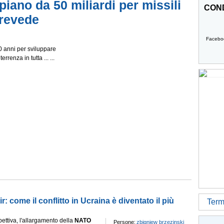
piano da 50 miliardi per missili
COND
prevede
Facebo
10 anni per sviluppare
errenza in tutta ... ...
r: come il conflitto in Ucraina è diventato il più
Termi
ettiva, l'allargamento della
NATO
Persone:
zbigniew brzezinski