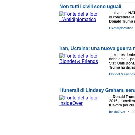
Non tutti i civili sono uguali
... al vertice
NA
di concedere la .
Donald
Trump
e
L'Antidiplomatico
Iran, Ucraina: una nuova guerra 
... ex president
dobbiamo ... po
Stati Uniti
Dona
Trump
ha dichia
Blondet & Friends
I funerali di Lindsey Graham, sen
...
Donald
Trum
2016 promettend
il lavoro per cu
-
InsideOver
2