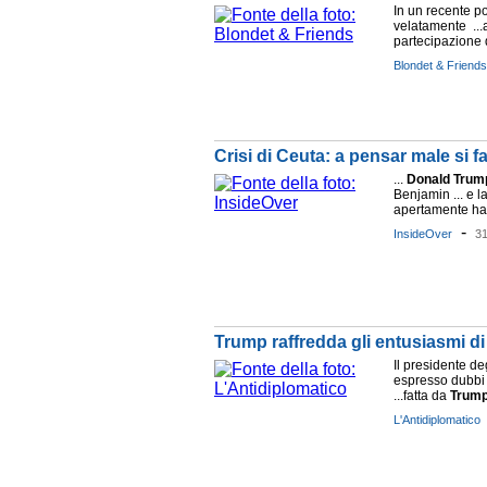
In un recente po
velatamente ...av
partecipazione 
Blondet & Friends
Crisi di Ceuta: a pensar male si 
...
Donald
Trum
Benjamin ... e 
apertamente ha re
-
InsideOver
3
Trump raffredda gli entusiasmi di 
Il presidente deg
espresso dubbi 
...fatta da
Trum
L'Antidiplomatico