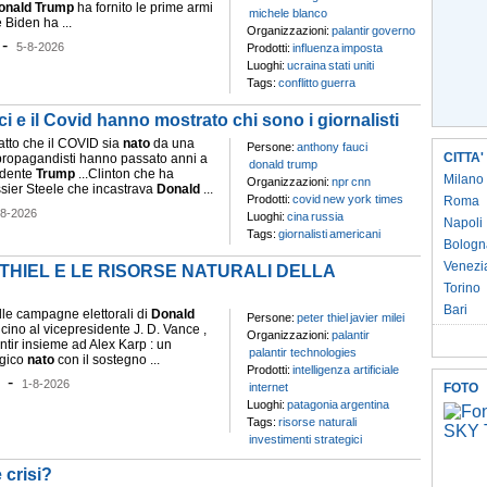
onald
Trump
ha fornito le prime armi
michele blanco
 Biden ha ...
Organizzazioni:
palantir
governo
-
5-8-2026
Prodotti:
influenza
imposta
Luoghi:
ucraina
stati uniti
Tags:
conflitto
guerra
ci e il Covid hanno mostrato chi sono i giornalisti
fatto che il COVID sia
nato
da una
Persone:
anthony fauci
CITTA'
.propagandisti hanno passato anni a
donald trump
sidente
Trump
...Clinton che ha
Milano
Organizzazioni:
npr
cnn
ssier Steele che incastrava
Donald
...
Prodotti:
covid
new york times
Roma
-8-2026
Luoghi:
cina
russia
Napoli
Tags:
giornalisti
americani
Bologn
Venezi
 THIEL E LE RISORSE NATURALI DELLA
Torino
Bari
lle campagne elettorali di
Donald
Persone:
peter thiel
javier milei
icino al vicepresidente J. D. Vance ,
Organizzazioni:
palantir
ntir insieme ad Alex Karp : un
palantir technologies
ogico
nato
con il sostegno ...
Prodotti:
intelligenza artificiale
-
1-8-2026
internet
FOTO
Luoghi:
patagonia
argentina
Tags:
risorse naturali
investimenti strategici
 crisi?