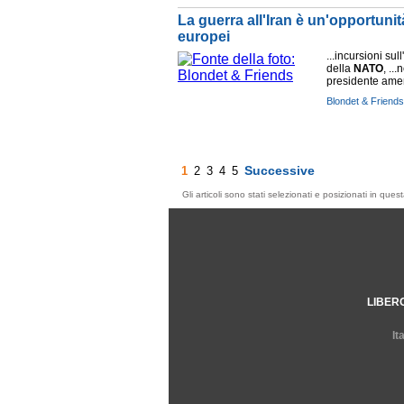
La guerra all'Iran è un'opportuni
europei
...incursioni su
della
NATO
, ..
presidente ame
Blondet & Friends
Successive
1
2
3
4
5
Gli articoli sono stati selezionati e posizionati in qu
LIBER
It