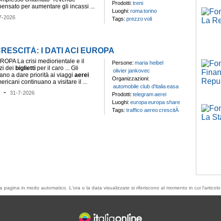
Prodotti:
treni
nsato per aumentare gli incassi ...
Luoghi:
roma
torino
7-2026
Tags:
prezzo
voli
ESCITÀ: I DATI ACI EUROPA
UROPA La crisi mediorientale e il
Persone:
maria heibel
zi dei
biglietti
per il caro ... Gli
olivier jankovec
ano a dare priorità ai viaggi
aerei
Organizzazioni:
ricani continuano a visitare il ...
automobile club d'italia
easa
-
31-7-2026
Prodotti:
telegram
aerei
Luoghi:
europa
europa share
Tags:
traffico aereo
crescitÀ
esta pagina in modo automatico. L'ora o la data visualizzate si riferiscono al momento in cui l'artic