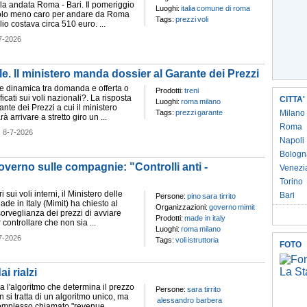
la andata Roma - Bari. Il pomeriggio
Luoghi:
italia
comune di roma
l volo meno caro per andare da Roma
Tags:
prezzi
voli
lio costava circa 510 euro. ...
7-2026
elle. Il ministero manda dossier al Garante dei Prezzi
 dinamica tra domanda e offerta o
Prodotti:
treni
icati sui voli nazionali?. La risposta
CITTA'
Luoghi:
roma
milano
ante dei Prezzi a cui il ministero
Tags:
prezzi
garante
Milano
à arrivare a stretto giro un ...
Roma
-
8-7-2026
Napoli
Bologn
 governo sulle compagnie: "Controlli anti -
Venezi
Torino
i sui voli interni, il Ministero delle
Bari
Persone:
pino
sara tirrito
de in Italy (Mimit) ha chiesto al
Organizzazioni:
governo
mimit
orveglianza dei prezzi di avviare
Prodotti:
made in italy
r controllare che non sia ...
Luoghi:
roma
milano
7-2026
Tags:
voli
istruttoria
FOTO
i rialzi
 l'algoritmo che determina il prezzo
Persone:
sara tirrito
on si tratta di un algoritmo unico, ma
alessandro barbera
complesso chiamato "revenue