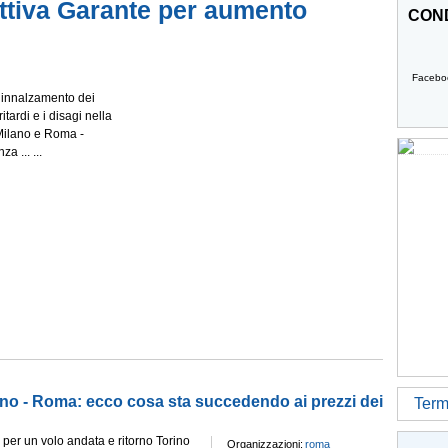
 attiva Garante per aumento
COND
Facebo
 innalzamento dei
itardi e i disagi nella
- Milano e Roma -
a ... ...
ino - Roma: ecco cosa sta succedendo ai prezzi dei
Termi
 per un volo andata e ritorno Torino
Organizzazioni:
roma