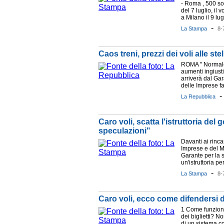
- Roma , 500 so
del 7 luglio, i
a Milano il 9 lug
-
La Stampa
8-
Caos treni, prezzi dei voli alle st
ROMA " Normale
aumenti ingiustif
arriverà dal Gar
delle Imprese far
La Repubblica
Caro voli, scatta l'istruttoria del
speculazioni"
Davanti ai rincar
Imprese e del Ma
Garante per la s
un'istruttoria pe
-
La Stampa
8-
Caro voli, ecco come difendersi da
1 Come funziona
dei biglietti? N
di un sistema 