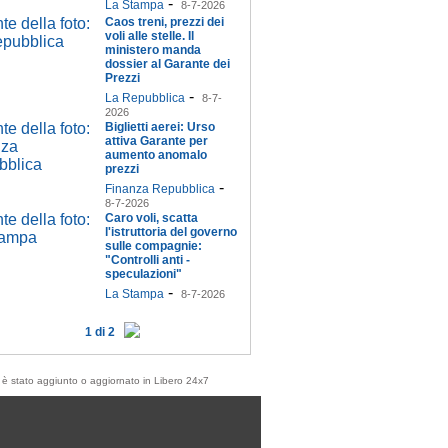
-
La Stampa
8-7-2026
Caos treni, prezzi dei
voli alle stelle. Il
ministero manda
dossier al Garante dei
Prezzi
-
La Repubblica
8-7-
2026
Biglietti aerei: Urso
attiva Garante per
aumento anomalo
prezzi
-
Finanza Repubblica
8-7-2026
Caro voli, scatta
l'istruttoria del governo
sulle compagnie:
"Controlli anti -
speculazioni"
-
La Stampa
8-7-2026
1 di 2
olo è stato aggiunto o aggiornato in Libero 24x7