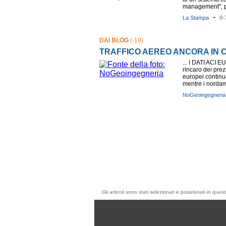
management", pe
-
La Stampa
8-
DAI BLOG
(-19)
TRAFFICO AEREO ANCORA IN CR
... I DATI ACI E
rincaro dei prez
europei continu
mentre i nordame
NoGeoingegneria
Gli articoli sono stati selezionati e posizionati in qu