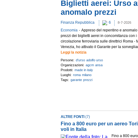
Biglietti aerei: Urso
anomalo prezzi
Finanza Repubblica
6
8-7-2026
-
Economia
Appreso del repentino e anomalo
prezzi dei biglietti aerei in concomitanza con i r
circolazione ferroviaria sulle direttrici Roma 
Venezia, ho attivato il Garante per la sorveglianz
Leggi la notizia
Persone:
d'urso
adolfo urso
Organizzazioni:
agcm
ansa
Prodotti:
made in italy
Luoghi:
roma
milano
Tags:
garante
prezzi
ALTRE FONTI
(7)
Fino a 800 euro per un aereo Tor
voli in Italia
Fino a 800 euro