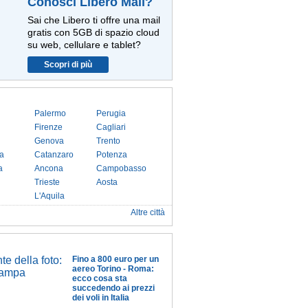
Conosci Libero Mail?
Sai che Libero ti offre una mail
gratis con 5GB di spazio cloud
su web, cellulare e tablet?
Scopri di più
Palermo
Perugia
Firenze
Cagliari
Genova
Trento
a
Catanzaro
Potenza
a
Ancona
Campobasso
Trieste
Aosta
L'Aquila
Altre città
Fino a 800 euro per un
aereo Torino - Roma:
ecco cosa sta
succedendo ai prezzi
dei voli in Italia