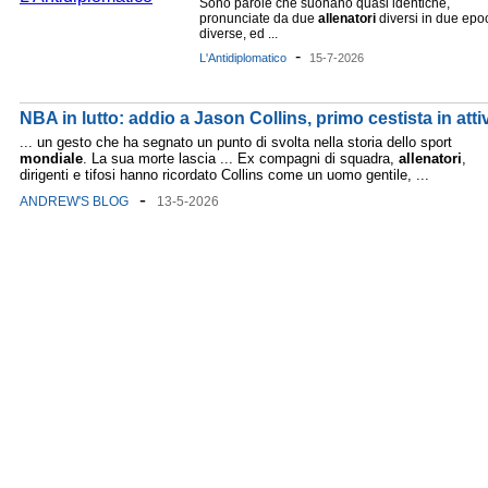
Sono parole che suonano quasi identiche,
pronunciate da due
allenatori
diversi in due epo
diverse, ed ...
-
L'Antidiplomatico
15-7-2026
NBA in lutto: addio a Jason Collins, primo cestista in atti
... un gesto che ha segnato un punto di svolta nella storia dello sport
mondiale
. La sua morte lascia ... Ex compagni di squadra,
allenatori
,
dirigenti e tifosi hanno ricordato Collins come un uomo gentile, ...
-
ANDREW'S BLOG
13-5-2026