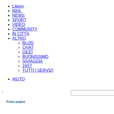
Libero
MAIL
NEWS
SPORT
VIDEO
COMMUNITY
IN CITTÀ
ALTRO
BLOG
CHAT
DILEI
BUONISSIMO
SIVIAGGIA
24X7
TUTTI I SERVIZI
AIUTO
Prima pagina
Cronaca
Economia
Mondo
Politica
Spettacoli e Cultura
Sport
Scienza