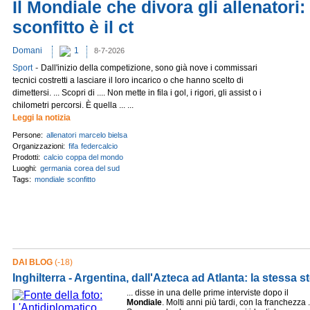
Il Mondiale che divora gli allenatori
sconfitto è il ct
Domani
1
8-7-2026
-
Sport
Dall'inizio della competizione, sono già nove i commissari
tecnici costretti a lasciare il loro incarico o che hanno scelto di
dimettersi. ... Scopri di .... Non mette in fila i gol, i rigori, gli assist o i
chilometri percorsi. È quella ... ...
Leggi la notizia
Persone:
allenatori
marcelo bielsa
Organizzazioni:
fifa
federcalcio
Prodotti:
calcio
coppa del mondo
Luoghi:
germania
corea del sud
Tags:
mondiale
sconfitto
DAI BLOG
(-18)
Inghilterra - Argentina, dall'Azteca ad Atlanta: la stessa st
... disse in una delle prime interviste dopo il
Mondiale
. Molti anni più tardi, con la franchezza .