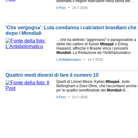
diventato il miglior marcatore nella storia dei ...
-
Il Post
19-7-2026
'Che vergogna': Lula condanna i calciatori brasiliani che 
dopo i Mondiali
... che ha definito "aggressivo" e paragonabile a
stelle del calibro di Kylian
Mbappé
o Erling
Haaland, affinché il Brasile vinca i prossimi
Mondiali
. La Redazione de l'AntiDiplomatico
-
L'Antidiplomatico
14-7-2026
Quattro modi diversi di fare il numero 10
Quelli di Lionel Messi, Kylian
Mbappé
, Jude
Bellingham e Dani Olmo, che raccontano anche
po' le quattro semifinaliste dei
Mondiali
di ...
-
Il Post
13-7-2026