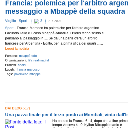
Francia: polemica per l'arbitro argent
messaggio a Mbappè della squadra
Virgilio - Sport
3
8-7-2026
-
Sport
Francia-Marocco tra polemiche per l'arbitro argentino
Facundo Tello e il caso Mbappé-Amarilla. I Bleus fanno scudo e
pensano al passaggio in .... Se da una parte c'era un arbitro
francese per Argentina - Egitto, per la prima sfida dei quarti ... ...
Leggi la notizia
Persone:
mbappè
tello
Organizzazioni:
fifa
real madrid
Prodotti:
social
Luoghi:
francia
marocco
Tags:
polemiche
mbappé
DAI BLOG
(-17)
Una pazza finale per il terzo posto ai Mondiali, vinta dall'I
Ha battuto la Francia 6 - 4, dopo che a fine primo
tempo vinceva 4 - 0; Kylian
Mbappé
intanto è