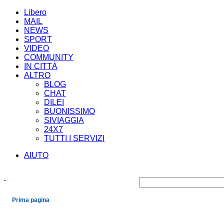
Libero
MAIL
NEWS
SPORT
VIDEO
COMMUNITY
IN CITTÀ
ALTRO
BLOG
CHAT
DILEI
BUONISSIMO
SIVIAGGIA
24X7
TUTTI I SERVIZI
AIUTO
Prima pagina
Cronaca
Economia
Mondo
Politica
Spettacoli e Cultura
Sport
Scienza