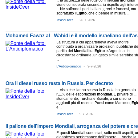
... la sicurezza delle rotte commerciali
mondiali
viene considerata secondaria rispetto agli intere
... Ne soffrono i porti italiani, greci e francesi, ma
soprattutto l'
Egitto
, che dipende in misura ...
-
InsideOver
26-7-2026
Mohamed Fawaz al - Wahidi e il modello israeliano dell'a
La struttura a cui apparteneva aveva inoltre
contribuito a organizzare proiezioni pubbliche de
partita dei
Mondiali
tra
Egitto
e Argentina. In
circostanze ordinarie, un gesto simile sarebbe st
...
-
L'Antidiplomatico
9-7-2026
Ora il diesel russo resta in Russia. Per decreto
... visto che l'anno scorso la Russia ha generato
l'11% delle esportazioni
mondiali
. E privare di ...
storicamente, Turchia e Brasile, a cui si sono
aggiunti più di recente Paesi come Marocco,
Egi
e ...
-
InsideOver
9-7-2026
Il pallone dell'Impero Mondiali, arroganza del potere e cr
E questi
Mondiali
sono stati, sotto molti aspetti, 
gigantesca performance dell'Impero: ... Anche la