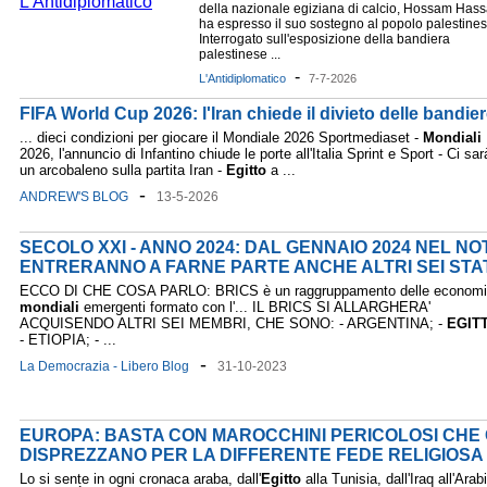
della nazionale egiziana di calcio, Hossam Hass
ha espresso il suo sostegno al popolo palestines
Interrogato sull'esposizione della bandiera
palestinese ...
-
L'Antidiplomatico
7-7-2026
FIFA World Cup 2026: l'Iran chiede il divieto delle bandie
... dieci condizioni per giocare il Mondiale 2026 Sportmediaset -
Mondiali
2026, l'annuncio di Infantino chiude le porte all'Italia Sprint e Sport - Ci sar
un arcobaleno sulla partita Iran -
Egitto
a ...
-
ANDREW'S BLOG
13-5-2026
SECOLO XXI - ANNO 2024: DAL GENNAIO 2024 NEL NO
ENTRERANNO A FARNE PARTE ANCHE ALTRI SEI STA
ECCO DI CHE COSA PARLO: BRICS è un raggruppamento delle econom
mondiali
emergenti formato con l'... IL BRICS SI ALLARGHERA'
ACQUISENDO ALTRI SEI MEMBRI, CHE SONO: - ARGENTINA; -
EGIT
- ETIOPIA; - ...
-
La Democrazia - Libero Blog
31-10-2023
EUROPA: BASTA CON MAROCCHINI PERICOLOSI CHE C
DISPREZZANO PER LA DIFFERENTE FEDE RELIGIOSA
Lo si sente in ogni cronaca araba, dall'
Egitto
alla Tunisia, dall'Iraq all'Arab