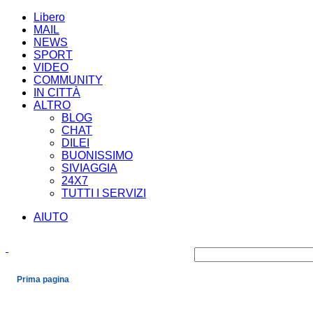
Libero
MAIL
NEWS
SPORT
VIDEO
COMMUNITY
IN CITTÀ
ALTRO
BLOG
CHAT
DILEI
BUONISSIMO
SIVIAGGIA
24X7
TUTTI I SERVIZI
AIUTO
Prima pagina
Cronaca
Economia
Mondo
Politica
Spettacoli e Cultura
Sport
Scienza