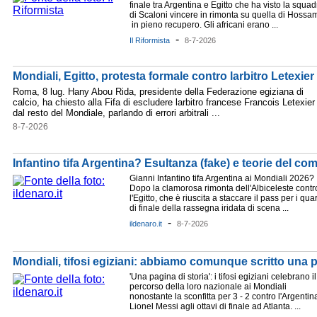
finale tra Argentina e Egitto che ha visto la squad
di Scaloni vincere in rimonta su quella di Hossa
in pieno recupero. Gli africani erano ...
-
Il Riformista
8-7-2026
Mondiali, Egitto, protesta formale contro larbitro Letexier
Roma, 8 lug. Hany Abou Rida, presidente della Federazione egiziana di
calcio, ha chiesto alla Fifa di escludere larbitro francese Francois Letexier
dal resto del Mondiale, parlando di errori arbitrali ...
8-7-2026
Infantino tifa Argentina? Esultanza (fake) e teorie del com
Gianni Infantino tifa Argentina ai Mondiali 2026?
Dopo la clamorosa rimonta dell'Albiceleste contr
l'Egitto, che è riuscita a staccare il pass per i quar
di finale della rassegna iridata di scena ...
-
ildenaro.it
8-7-2026
Mondiali, tifosi egiziani: abbiamo comunque scritto una p
'Una pagina di storia': i tifosi egiziani celebrano il
percorso della loro nazionale ai Mondiali
nonostante la sconfitta per 3 - 2 contro l'Argentin
Lionel Messi agli ottavi di finale ad Atlanta. ...