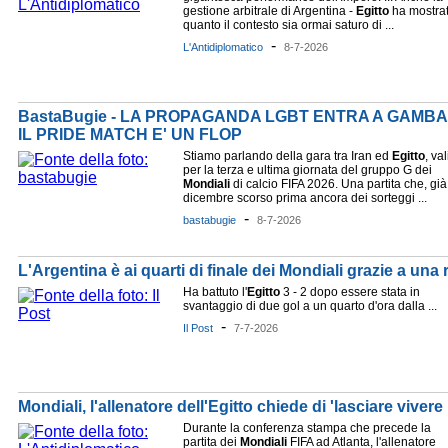
gestione arbitrale di Argentina -
Egitto
ha mostra
quanto il contesto sia ormai saturo di ...
-
L'Antidiplomatico
8-7-2026
BastaBugie - LA PROPAGANDA LGBT ENTRA A GAMBA 
IL PRIDE MATCH E' UN FLOP
Stiamo parlando della gara tra Iran ed
Egitto
, va
per la terza e ultima giornata del gruppo G dei
Mondiali
di calcio FIFA 2026. Una partita che, già
dicembre scorso prima ancora dei sorteggi ...
-
bastabugie
8-7-2026
L'Argentina è ai quarti di finale dei Mondiali grazie a un
Ha battuto l'
Egitto
3 - 2 dopo essere stata in
svantaggio di due gol a un quarto d'ora dalla ...
-
Il Post
7-7-2026
Mondiali, l'allenatore dell'Egitto chiede di 'lasciare vivere
Durante la conferenza stampa che precede la
partita dei
Mondiali
FIFA ad Atlanta, l'allenatore