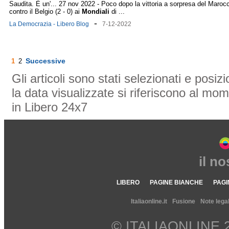
Saudita. È un'... 27 nov 2022 - Poco dopo la vittoria a sorpresa del Maroc
contro il Belgio (2 - 0) ai
Mondiali
di ...
-
La Democrazia - Libero Blog
7-12-2022
Successive
1
2
Gli articoli sono stati selezionati e posi
la data visualizzate si riferiscono al mom
in Libero 24x7
il n
LIBERO
PAGINE BIANCHE
PAGI
Italiaonline.it
Fusione
Note legal
© ITALIAONLINE