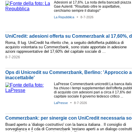
Adesioni al 17,6%. La nota della bancadi piazza
Gae Aulenti: "Risultato oltre le aspettative,
cerchiamo sempre il dialogo"
-
La Repubblica
8-7-2026
UniCredit: adesioni offerta su Commerzbank al 17,60%, dir
Roma, 8 lug. UniCredit ha riferito che, a seguito dellofferta pubblica di
acquisto volontaria su Commerzbank, sono state apportate in adesione
azioni rappresentative del 17,60% del capitale sociale di ...
8-7-2026
Ops di Unicredit su Commerzbank, Berlino: 'Approccio ag
inaccettabile'
LaPresse Commerzbank unicredit La banca itali
ha chiuso i tempi supplementari dell'offerta pubb
di acquisto con adesioni pari a circa il 17,6% del
capitale sociale Il governo tedesco critico ...
-
LaPresse
8-7-2026
Commerzbank: per sinergie con UniCredit necessaria so
Board aperto a 'dialogo costruttivo' con la banca italiana . Il consiglio di
sorveglianza e il cda di Commerzbank 'restano aperti a un dialogo costrutt