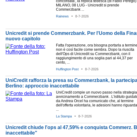
concordata', la replica tedesca (di Fabio Perego) 
MILANO, 08 LUG - Unicredit si prende
Commerzbank ...
-
Rainews
8-7-2026
Unicredit si prende Commerzbank. Per l'Uomo della Finan
nuovo capitolo
Fatta l'operazione, ora bisogna portarla a termin
non è così facile come sembra. Dopo la riuscita
dell'Ops di Unicredit su Commerzbank, con il
raggiungimento di una soglia pari al 44,37 per
cento, ...
-
Huffington Post
8-7-2026
UniCredit rafforza la presa su Commerzbank, la partecipa
Berlino: approccio inaccettabile
UniCredit compie un nuovo passo nella strategia
avvicinamento a Commerzbank . L'istituto guidat
da Andrea Orcel ha comunicato che, al termine
dell'offerta volontaria, le adesioni hanno riguard
...
-
La Stampa
8-7-2026
Unicredit chiude l'ops al 47,59% e conquista Commerz. 
inaccettabile"