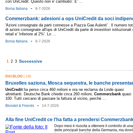
con UniCredit. Questo non e' cambiato'. E' ...
-
Borsa Italiana
8-7-2026
Commerzbank: adesioni a ops UniCredit da soci indipende
'Azioni consegnate da parti connesse a Piazza Gae Aulenti' . Il numero tot
di azioni consegnate all'ops di UniCredit da parte di investitori istituzionali 
retail e' 'inferiore al 2%'. Lo ...
-
Borsa Italiana
8-7-2026
Successive
1
2
3
DAI BLOG
(-18)
Bruxelles saziona, Mosca sequestra, le banche presentan
UniCredit
ha perso circa 460 milioni e ora ne reclama da Linde quasi
altrettanti. Deutsche Bank chiede circa 260 milioni,
Commerzbank
quasi
100. Tutti cercano di passare la fattura al vicino, perché ...
-
Blondet & Friends
14-7-2026
Alla fine UniCredit ce l'ha fatta a prendersi Commerzban
Dopo mesi è riuscita a ottenere il controllo di una
delle principali banche della Germania, ma dovr