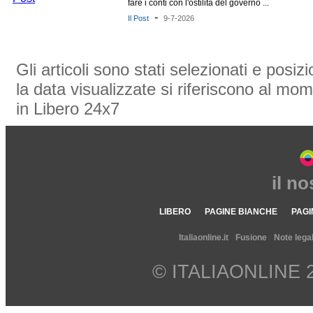
fare i conti con l'ostilità del governo ...
-
Il Post
9-7-2026
Gli articoli sono stati selezionati e posi
la data visualizzate si riferiscono al mom
in Libero 24x7
il n
LIBERO
PAGINE BIANCHE
PAGI
Italiaonline.it
Fusione
Note legal
© ITALIAONLINE