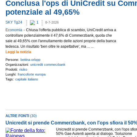
Conclusa l'ops di UniCredit su Co
potenziale al 49,65%
SKY Tg24
1
8-7-2026
-
Economia
Chiusa l'offerta pubblica di scambio, UniCredit arriva a
controllare potenzialmente il 47,6% di Commerzbank, quota che
sale al 49,65% con l'annullamento delle azioni proprie della banca
tedesca. Un risultato 'ben oltre le aspettative', ma ... ...
Leggi la notizia
Persone:
bettina orlopp
Organizzazioni:
unicredit
commerzbank
Prodotti:
risiko
Luoghi:
francoforte
europa
Tags:
capitale
italiano
ALTRE FONTI
(30)
Unicredit si prende Commerzbank, con l'ops sfiora il 50
Unicredit si prende Commerzbank, con l'ops sfior
50% Gae Aulenti aperta al dialogo. 'Soluzione