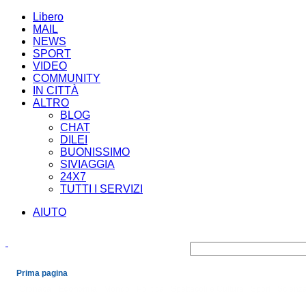
Libero
MAIL
NEWS
SPORT
VIDEO
COMMUNITY
IN CITTÀ
ALTRO
BLOG
CHAT
DILEI
BUONISSIMO
SIVIAGGIA
24X7
TUTTI I SERVIZI
AIUTO
Prima pagina
Cronaca
Economia
Mondo
Politica
Spettacoli e Cultura
Sport
Scienza