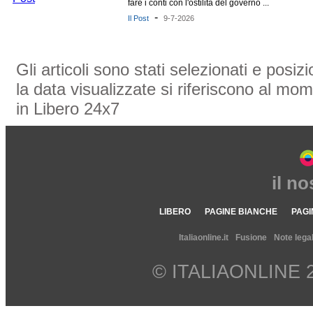
fare i conti con l'ostilità del governo ...
-
Il Post
9-7-2026
Gli articoli sono stati selezionati e posi
la data visualizzate si riferiscono al mom
in Libero 24x7
il n
LIBERO
PAGINE BIANCHE
PAGI
Italiaonline.it
Fusione
Note legal
© ITALIAONLINE