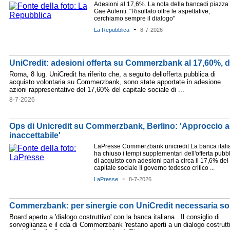
Adesioni al 17,6%. La nota della bancadi piazza
Gae Aulenti: "Risultato oltre le aspettative,
cerchiamo sempre il dialogo"
-
La Repubblica
8-7-2026
UniCredit: adesioni offerta su Commerzbank al 17,60%, dir
Roma, 8 lug. UniCredit ha riferito che, a seguito dellofferta pubblica di
acquisto volontaria su Commerzbank, sono state apportate in adesione
azioni rappresentative del 17,60% del capitale sociale di ...
8-7-2026
Ops di Unicredit su Commerzbank, Berlino: 'Approccio ag
inaccettabile'
LaPresse Commerzbank unicredit La banca itali
ha chiuso i tempi supplementari dell'offerta pubb
di acquisto con adesioni pari a circa il 17,6% del
capitale sociale Il governo tedesco critico ...
-
LaPresse
8-7-2026
Commerzbank: per sinergie con UniCredit necessaria so
Board aperto a 'dialogo costruttivo' con la banca italiana . Il consiglio di
sorveglianza e il cda di Commerzbank 'restano aperti a un dialogo costrutt