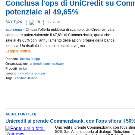
Conclusa l'ops di UniCredit su Co
potenziale al 49,65%
SKY Tg24
18
8-7-2026
-
Economia
Chiusa l'offerta pubblica di scambio, UniCredit arriva a
controllare potenzialmente il 47,6% di Commerzbank, quota che
sale al 49,65% con l'annullamento delle azioni proprie della banca
tedesca. Un risultato 'ben oltre le aspettative', ma ... ...
Leggi la notizia
Persone:
bettina orlopp
Organizzazioni:
unicredit
commerzbank
Prodotti:
risiko
Luoghi:
francoforte
europa
Tags:
capitale
italiano
ALTRE FONTI
(30)
Unicredit si prende Commerzbank, con l'ops sfiora il 50
Unicredit si prende Commerzbank, con l'ops sfior
50% Gae Aulenti aperta al dialogo. 'Soluzione