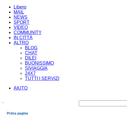
Libero
MAIL
NEWS
SPORT
VIDEO
COMMUNITY
IN CITTÀ
ALTRO
BLOG
CHAT
DILEI
BUONISSIMO
SIVIAGGIA
24X7
TUTTI I SERVIZI
AIUTO
Prima pagina
Cronaca
Economia
Mondo
Politica
Spettacoli e Cultura
Sport
Scienza