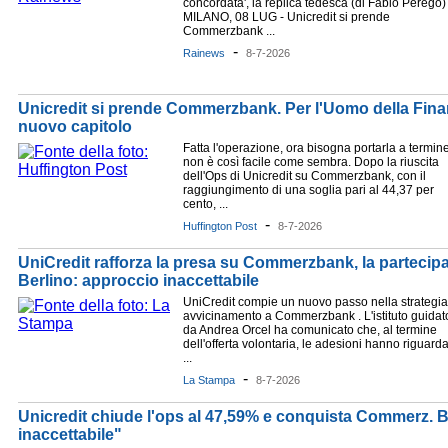
concordata', la replica tedesca (di Fabio Perego) 
MILANO, 08 LUG - Unicredit si prende
Commerzbank ...
-
Rainews
8-7-2026
Unicredit si prende Commerzbank. Per l'Uomo della Finan
nuovo capitolo
Fatta l'operazione, ora bisogna portarla a termin
non è così facile come sembra. Dopo la riuscita
dell'Ops di Unicredit su Commerzbank, con il
raggiungimento di una soglia pari al 44,37 per
cento, ...
-
Huffington Post
8-7-2026
UniCredit rafforza la presa su Commerzbank, la partecipa
Berlino: approccio inaccettabile
UniCredit compie un nuovo passo nella strategia
avvicinamento a Commerzbank . L'istituto guidat
da Andrea Orcel ha comunicato che, al termine
dell'offerta volontaria, le adesioni hanno riguard
...
-
La Stampa
8-7-2026
Unicredit chiude l'ops al 47,59% e conquista Commerz. 
inaccettabile"