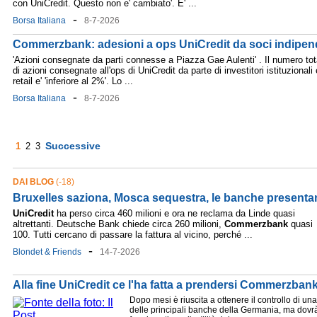
con UniCredit. Questo non e' cambiato'. E' ...
-
Borsa Italiana
8-7-2026
Commerzbank: adesioni a ops UniCredit da soci indipende
'Azioni consegnate da parti connesse a Piazza Gae Aulenti' . Il numero tot
di azioni consegnate all'ops di UniCredit da parte di investitori istituzionali 
retail e' 'inferiore al 2%'. Lo ...
-
Borsa Italiana
8-7-2026
Successive
1
2
3
DAI BLOG
(-18)
Bruxelles saziona, Mosca sequestra, le banche presentan
UniCredit
ha perso circa 460 milioni e ora ne reclama da Linde quasi
altrettanti. Deutsche Bank chiede circa 260 milioni,
Commerzbank
quasi
100. Tutti cercano di passare la fattura al vicino, perché ...
-
Blondet & Friends
14-7-2026
Alla fine UniCredit ce l'ha fatta a prendersi Commerzban
Dopo mesi è riuscita a ottenere il controllo di una
delle principali banche della Germania, ma dovr