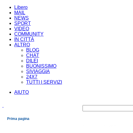
Libero
MAIL
NEWS
SPORT
VIDEO
COMMUNITY
IN CITTÀ
ALTRO
BLOG
CHAT
DILEI
BUONISSIMO
SIVIAGGIA
24X7
TUTTI I SERVIZI
AIUTO
Prima pagina
Cronaca
Economia
Mondo
Politica
Spettacoli e Cultura
Sport
Scienza