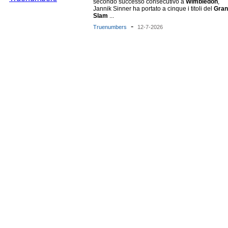
secondo successo consecutivo a
Wimbledon
,
Jannik Sinner ha portato a cinque i titoli del
Gran
Slam
...
-
Truenumbers
12-7-2026