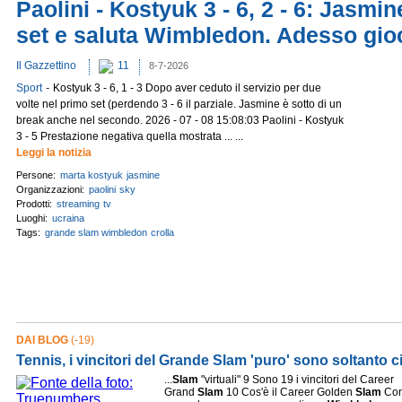
Paolini - Kostyuk 3 - 6, 2 - 6: Jasmin
set e saluta Wimbledon. Adesso gio
Il Gazzettino
11
8-7-2026
-
Sport
Kostyuk 3 - 6, 1 - 3 Dopo aver ceduto il servizio per due
volte nel primo set (perdendo 3 - 6 il parziale. Jasmine è sotto di un
break anche nel secondo. 2026 - 07 - 08 15:08:03 Paolini - Kostyuk
3 - 5 Prestazione negativa quella mostrata ... ...
Leggi la notizia
Persone:
marta kostyuk
jasmine
Organizzazioni:
paolini
sky
Prodotti:
streaming
tv
Luoghi:
ucraina
Tags:
grande slam wimbledon
crolla
DAI BLOG
(-19)
Tennis, i vincitori del Grande Slam 'puro' sono soltanto 
...
Slam
"virtuali" 9 Sono 19 i vincitori del Career
Grand
Slam
10 Cos'è il Career Golden
Slam
Con