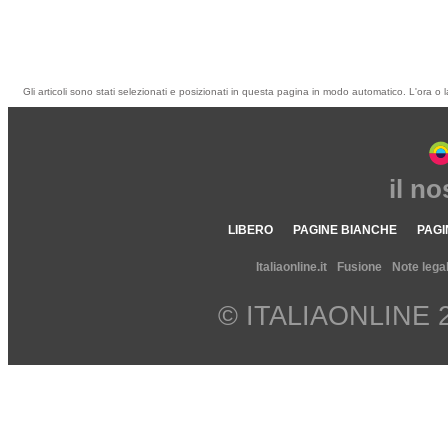
Gli articoli sono stati selezionati e posizionati in questa pagina in modo automatico. L'ora o l
il n
LIBERO
PAGINE BIANCHE
PAGI
Italiaonline.it
Fusione
Note legal
© ITALIAONLINE