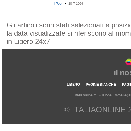
-
Il Post
10-7-2026
Gli articoli sono stati selezionati e posi
la data visualizzate si riferiscono al mom
in Libero 24x7
il n
LIBERO
PAGINE BIANCHE
PAGI
Italiaonline.it
Fusione
Note legal
© ITALIAONLINE