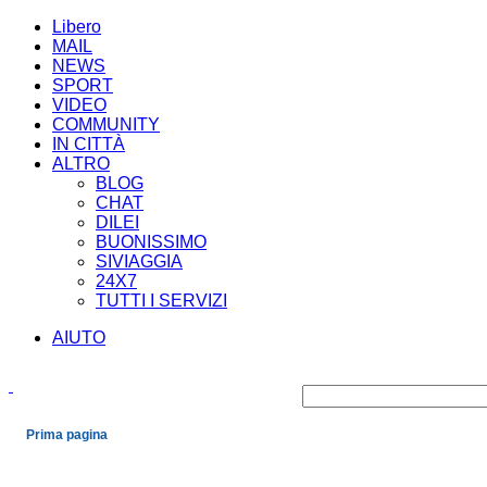
Libero
MAIL
NEWS
SPORT
VIDEO
COMMUNITY
IN CITTÀ
ALTRO
BLOG
CHAT
DILEI
BUONISSIMO
SIVIAGGIA
24X7
TUTTI I SERVIZI
AIUTO
Prima pagina
Cronaca
Economia
Mondo
Politica
Spettacoli e Cultura
Sport
Scienza