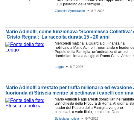
truffa ed evasione fiscale è fin troppo facile. Prop
lui, il paladino della famiglia ...
-
Globalist Syndication
8-7-2026
Mario Adinolfi, come funzionava 'Scommessa Collettiva'
'Cristo Regna': 'La raccolta durata 15 - 20 anni'
Mercoledì mattina la Guardia di Finanza ha
notificato a Mario Adinolfi , giornalista e leader de
Popolo della Famiglia, un'ordinanza di arresti
domiciliari firmata dal gip di Roma Giulia Arcieri,
...
-
Leggo
8-7-2026
Mario Adinolfi arrestato per truffa milionaria ed evasione 
fuorionda di Striscia mentre si pettinava i capelli con una .
Mario Adinolfi è agli arresti domiciliari nell'ambito
un'inchiesta della Procura di Roma. Al giornalist
leader del Popolo della Famiglia vengono
contestati, a vario titolo, i reati di truffa ed ...
-
Striscia la notizia
8-7-2026