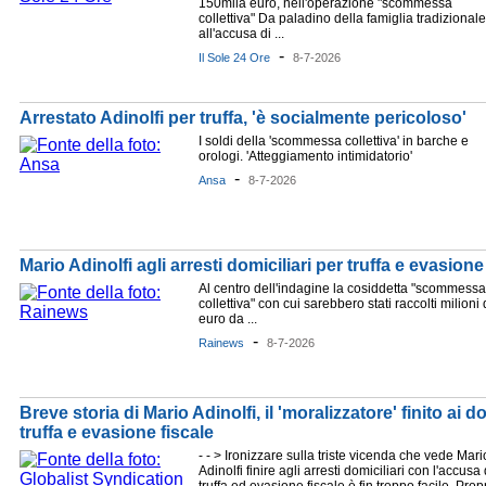
150mila euro, nell'operazione "scommessa
collettiva" Da paladino della famiglia tradizionale
all'accusa di ...
-
Il Sole 24 Ore
8-7-2026
Arrestato Adinolfi per truffa, 'è socialmente pericoloso'
I soldi della 'scommessa collettiva' in barche e
orologi. 'Atteggiamento intimidatorio'
-
Ansa
8-7-2026
Mario Adinolfi agli arresti domiciliari per truffa e evasione
Al centro dell'indagine la cosiddetta "scommessa
collettiva" con cui sarebbero stati raccolti milioni 
euro da ...
-
Rainews
8-7-2026
Breve storia di Mario Adinolfi, il 'moralizzatore' finito ai d
truffa e evasione fiscale
- - > Ironizzare sulla triste vicenda che vede Mari
Adinolfi finire agli arresti domiciliari con l'accusa 