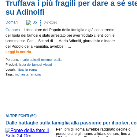
Truffava i più fragili per dare a sé st
su Adinolfi
Domani
35
8-7-2026
-
Cronaca
Il fondatore del Popolo della famiglia e già concorrente
dell'Isola dei famosi è stato arrestato per aver frodato clienti con le
scommesse. Fari ... Scopri di .... Mario Adinolfi, giornalista e leader
del Popolo della Famiglia, avrebbe ... ...
Leggi la notizia
Persone:
mario adinolfi
mimmo rotella
Prodotti:
isola dei famosi
viaggi
Luoghi:
lituania
roma
Tags:
inchiesta
famiglia
ALTRE FONTI
(59)
Dalle battaglie sulla famiglia alla passione per il poker, ec
Per i pm di Roma avrebbe raggirato decine di
persone che gli hanno affidato denaro, fino a