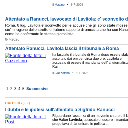
-
Il Mattino
8-7-2026
Attentato a Ranucci, lavvocato di Lavitola: e' sconvolto 
Roma, 8 lug. Lavitola e' sconvolto per le accuse che gli sono state mosse
cio' in ragione dello stretto e fraterno rapporto di amicizia che ha con Ranu
come ha confermato lo stesso giornalista. ...
8-7-2026
Attentato Ranucci, Lavitola lascia il tribunale a Roma
ha lasciato il tribunale di Roma dopo essere stat
ascoltato dai pm per circa due ore. Lavitola è
accusato di essere il mandante dell' al giornalist
Rai .
-
Il Gazzettino
8-7-2026
Successive
1
2
3
4
5
DAI BLOG
(-17)
I dubbi e le ipotesi sull'attentato a Sigfrido Ranucci
Riguardano l'assenza di un movente chiaro e il fa
che
Valter
Lavitola
, accusato di essere il manda
progettava di far entrare in politica ...