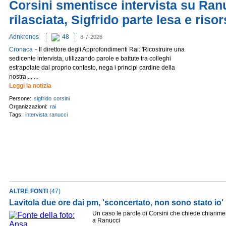
Corsini smentisce intervista su Ranu
rilasciata, Sigfrido parte lesa e risor
Adnkronos
48
8-7-2026
-
Cronaca
Il direttore degli Approfondimenti Rai: 'Ricostruire una
sedicente intervista, utilizzando parole e battute tra colleghi
estrapolate dal proprio contesto, nega i principi cardine della
nostra ... ...
Leggi la notizia
Persone:
sigfrido
corsini
Organizzazioni:
rai
Tags:
intervista
ranucci
ALTRE FONTI
(47)
Lavitola due ore dai pm, 'sconcertato, non sono stato io'
Un caso le parole di Corsini che chiede chiarime
a Ranucci