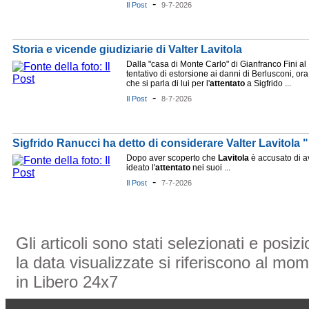
-
Il Post
9-7-2026
Storia e vicende giudiziarie di Valter Lavitola
Dalla "casa di Monte Carlo" di Gianfranco Fini al
tentativo di estorsione ai danni di Berlusconi, ora
che si parla di lui per l'
attentato
a Sigfrido ...
-
Il Post
8-7-2026
Sigfrido Ranucci ha detto di considerare Valter Lavitola
Dopo aver scoperto che
Lavitola
è accusato di a
ideato l'
attentato
nei suoi ...
-
Il Post
7-7-2026
Gli articoli sono stati selezionati e posi
la data visualizzate si riferiscono al mom
in Libero 24x7