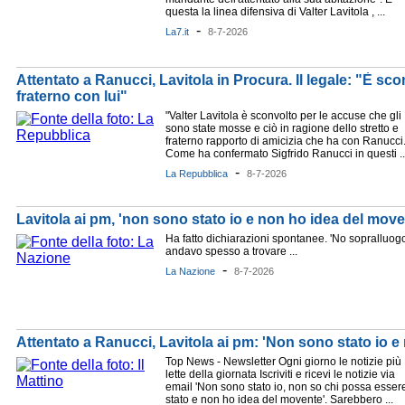
questa la linea difensiva di Valter Lavitola , ...
-
La7.it
8-7-2026
Attentato a Ranucci, Lavitola in Procura. Il legale: "È sc
fraterno con lui"
"Valter Lavitola è sconvolto per le accuse che gli
sono state mosse e ciò in ragione dello stretto e
fraterno rapporto di amicizia che ha con Ranucci
Come ha confermato Sigfrido Ranucci in questi ..
-
La Repubblica
8-7-2026
Lavitola ai pm, 'non sono stato io e non ho idea del move
Ha fatto dichiarazioni spontanee. 'No sopralluog
andavo spesso a trovare ...
-
La Nazione
8-7-2026
Attentato a Ranucci, Lavitola ai pm: 'Non sono stato io 
Top News - Newsletter Ogni giorno le notizie più
lette della giornata Iscriviti e ricevi le notizie via
email 'Non sono stato io, non so chi possa esser
stato e non ho idea del movente'. Sarebbero ...