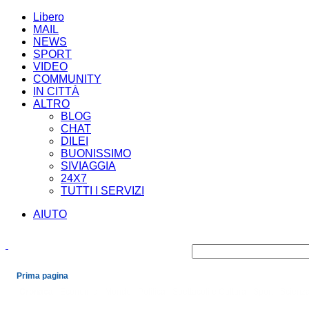
Libero
MAIL
NEWS
SPORT
VIDEO
COMMUNITY
IN CITTÀ
ALTRO
BLOG
CHAT
DILEI
BUONISSIMO
SIVIAGGIA
24X7
TUTTI I SERVIZI
AIUTO
Prima pagina
Cronaca
Economia
Mondo
Politica
Spettacoli e Cultura
Sport
Scienza