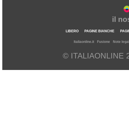
il n
LIBERO
PAGINE BIANCHE
PAGI
Italiaonline.it
Fusione
Note legal
© ITALIAONLINE