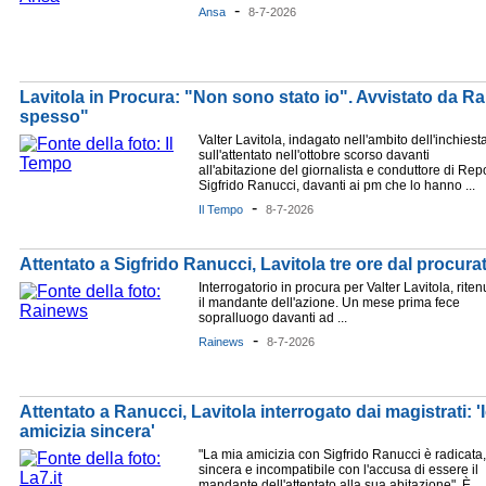
-
Ansa
8-7-2026
Lavitola in Procura: "Non sono stato io". Avvistato da R
spesso"
Valter Lavitola, indagato nell'ambito dell'inchiest
sull'attentato nell'ottobre scorso davanti
all'abitazione del giornalista e conduttore di Rep
Sigfrido Ranucci, davanti ai pm che lo hanno ...
-
Il Tempo
8-7-2026
Attentato a Sigfrido Ranucci, Lavitola tre ore dal procura
Interrogatorio in procura per Valter Lavitola, riten
il mandante dell'azione. Un mese prima fece
sopralluogo davanti ad ...
-
Rainews
8-7-2026
Attentato a Ranucci, Lavitola interrogato dai magistrati: 
amicizia sincera'
"La mia amicizia con Sigfrido Ranucci è radicata,
sincera e incompatibile con l'accusa di essere il
mandante dell'attentato alla sua abitazione". È