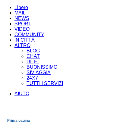
Libero
MAIL
NEWS
SPORT
VIDEO
COMMUNITY
IN CITTÀ
ALTRO
BLOG
CHAT
DILEI
BUONISSIMO
SIVIAGGIA
24X7
TUTTI I SERVIZI
AIUTO
Prima pagina
Cronaca
Economia
Mondo
Politica
Spettacoli e Cultura
Sport
Scienza