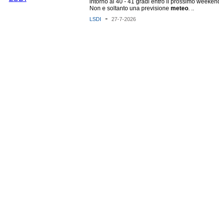
intorno ai 40 - 41 gradi entro il prossimo weeken
Non e soltanto una previsione
meteo
. ..
-
LSDI
27-7-2026