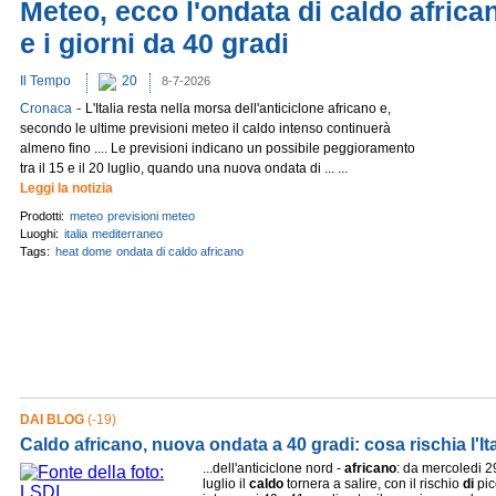
Meteo, ecco l'ondata di caldo afric
e i giorni da 40 gradi
Il Tempo
20
8-7-2026
-
Cronaca
L'Italia resta nella morsa dell'anticiclone africano e,
secondo le ultime previsioni meteo il caldo intenso continuerà
almeno fino .... Le previsioni indicano un possibile peggioramento
tra il 15 e il 20 luglio, quando una nuova ondata di ... ...
Leggi la notizia
Prodotti:
meteo
previsioni meteo
Luoghi:
italia
mediterraneo
Tags:
heat dome
ondata di caldo africano
DAI BLOG
(-19)
Caldo africano, nuova ondata a 40 gradi: cosa rischia l'Ita
...dell'anticiclone nord -
africano
: da mercoledi 2
luglio il
caldo
tornera a salire, con il rischio
di
pic