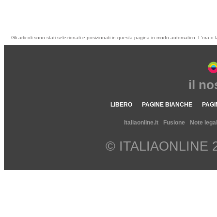
Gli articoli sono stati selezionati e posizionati in questa pagina in modo automatico. L'ora o l
il n
LIBERO
PAGINE BIANCHE
PAGI
Italiaonline.it
Fusione
Note legal
© ITALIAONLINE