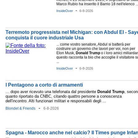
Marco Rubio ha inserito il Barrio 18 nell'elenco ..
-
InsideOver
6-8-2026
Terremoto progressista nel Michigan: con Abdul El - Saye
conquista il cuore industriale Usa
... come vostro senatore, Abdul si batterà per
costruire un governo che lavori per voi, non per
Elon Musk,
Donald
Trump
o i loro amici miliardar
questo racconta la bio che accoglie il visitatore s
...
-
InsideOver
6-8-2026
l Pentagono a corto di armamenti
... dopo aver ricevuto una telefonata dal presidente
Donald
Trump
, seco
quanto riportato da CNBC, citando quattro persone a conoscenza
dell'incontro. Alti funzionari militari e responsabili degli ...
-
Blondet & Friends
6-8-2026
Spagna - Marocco anche nel calcio? Il Times punge Infant