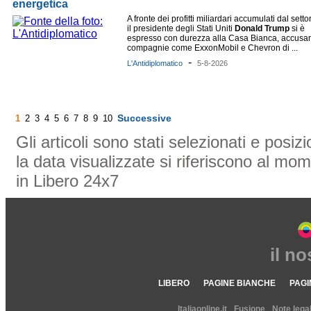
energetica
A fronte dei profitti miliardari accumulati dal setto
il presidente degli Stati Uniti
Donald
Trump
si è
espresso con durezza alla Casa Bianca, accusa
compagnie come ExxonMobil e Chevron di ...
-
L'Antidiplomatico
5-8-2026
Successive
1
2
3
4
5
6
7
8
9
10
Gli articoli sono stati selezionati e posi
la data visualizzate si riferiscono al mom
in Libero 24x7
il n
LIBERO
PAGINE BIANCHE
PAGI
Italiaonline.it
Fusione
Note legal