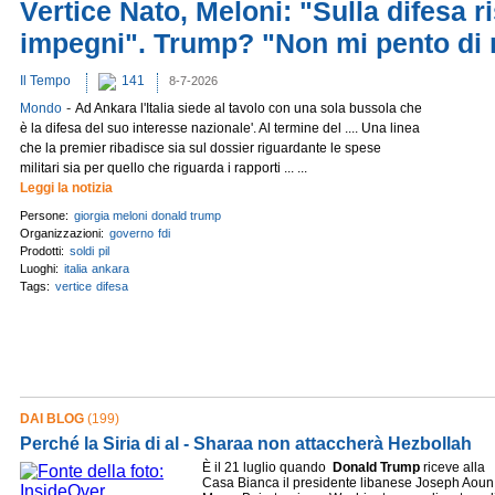
Vertice Nato, Meloni: "Sulla difesa r
impegni". Trump? "Non mi pento di 
Il Tempo
141
8-7-2026
-
Mondo
Ad Ankara l'Italia siede al tavolo con una sola bussola che
è la difesa del suo interesse nazionale'. Al termine del .... Una linea
che la premier ribadisce sia sul dossier riguardante le spese
militari sia per quello che riguarda i rapporti ... ...
Leggi la notizia
Persone:
giorgia meloni
donald trump
Organizzazioni:
governo
fdi
Prodotti:
soldi
pil
Luoghi:
italia
ankara
Tags:
vertice
difesa
DAI BLOG
(199)
Perché la Siria di al - Sharaa non attaccherà Hezbollah
È il 21 luglio quando
Donald
Trump
riceve alla
Casa Bianca il presidente libanese Joseph Aoun