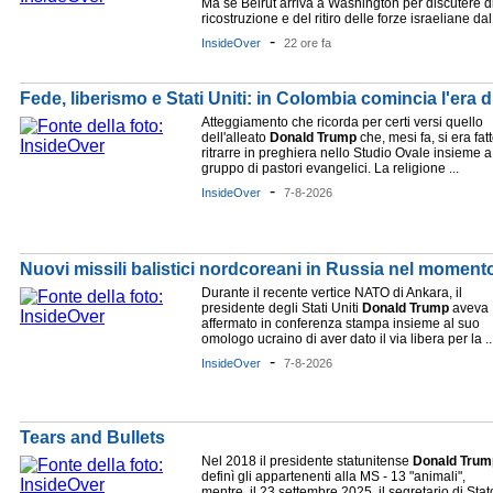
Ma se Beirut arriva a Washington per discutere d
ricostruzione e del ritiro delle forze israeliane dal 
-
InsideOver
22 ore fa
Fede, liberismo e Stati Uniti: in Colombia comincia l'era d
Atteggiamento che ricorda per certi versi quello
dell'alleato
Donald
Trump
che, mesi fa, si era fat
ritrarre in preghiera nello Studio Ovale insieme 
gruppo di pastori evangelici. La religione ...
-
InsideOver
7-8-2026
Nuovi missili balistici nordcoreani in Russia nel moment
Durante il recente vertice NATO di Ankara, il
presidente degli Stati Uniti
Donald
Trump
aveva
affermato in conferenza stampa insieme al suo
omologo ucraino di aver dato il via libera per la ..
-
InsideOver
7-8-2026
Tears and Bullets
Nel 2018 il presidente statunitense
Donald
Trum
definì gli appartenenti alla MS - 13 "animali",
mentre, il 23 settembre 2025, il segretario di Stat