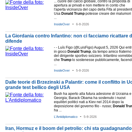
... cuore del calcio globale, contro la proposta di
apertura ai privati e non mettere in conto che
l'aperta vicinanza del capo della Fifa al presiden
Usa
Donald
Trump
potesse creare dei malumori
...
-
InsideOver
6-8-2026
La Giordania contro Infantino: non ci facciamo ricattare 
difende
- - Luís Figo (@LuisFigo) August 5, 2026 Qui ent
in gioco
Donald
Trump
, da tempo amico fraterno
del dirigente sportivo svizzero. Infantino vorrebb
che
Trump
lo sostenesse pubblicamente, facen
...
-
InsideOver
5-8-2026
Dalle teorie di Brzezinski a Palantir: come il conflitto in U
grande test bellico degli USA
Bush ha aperto alla futura adesione di Ucraina e
Georgia; Barack Obama ha sostenuto i nuovi
equilibri politici nati a Kiev nel 2014 dopo la
deposizione del governo filo - russo;
Donald
Tru
ha ...
-
L'Antidiplomatico
5-8-2026
Iran, Hormuz e il boom del petrolio: chi sta guadagnando m