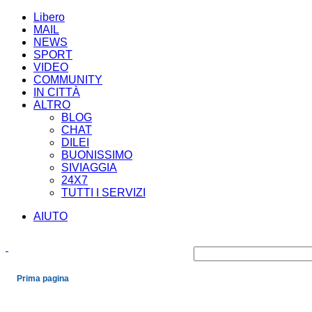
Libero
MAIL
NEWS
SPORT
VIDEO
COMMUNITY
IN CITTÀ
ALTRO
BLOG
CHAT
DILEI
BUONISSIMO
SIVIAGGIA
24X7
TUTTI I SERVIZI
AIUTO
Prima pagina
Cronaca
Economia
Mondo
Politica
Spettacoli e Cultura
Sport
Scienza