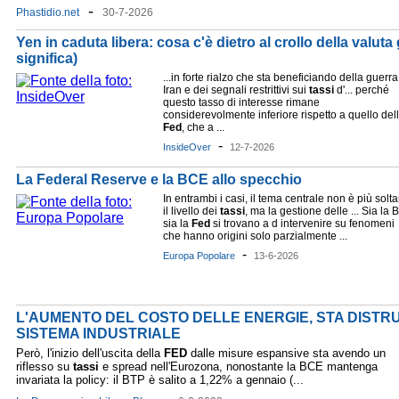
-
Phastidio.net
30-7-2026
Yen in caduta libera: cosa c'è dietro al crollo della valu
significa)
...in forte rialzo che sta beneficiando della guerra
Iran e dei segnali restrittivi sui
tassi
d'... perché
questo tasso di interesse rimane
considerevolmente inferiore rispetto a quello del
Fed
, che a ...
-
InsideOver
12-7-2026
La Federal Reserve e la BCE allo specchio
In entrambi i casi, il tema centrale non è più solt
il livello dei
tassi
, ma la gestione delle ... Sia la
sia la
Fed
si trovano a d intervenire su fenomeni
che hanno origini solo parzialmente ...
-
Europa Popolare
13-6-2026
L'AUMENTO DEL COSTO DELLE ENERGIE, STA DISTR
SISTEMA INDUSTRIALE
Però, l'inizio dell'uscita della
FED
dalle misure espansive sta avendo un
riflesso su
tassi
e spread nell'Eurozona, nonostante la BCE mantenga
invariata la policy: il BTP è salito a 1,22% a gennaio (...