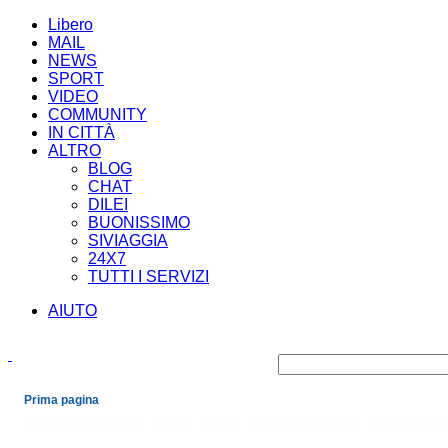
Libero
MAIL
NEWS
SPORT
VIDEO
COMMUNITY
IN CITTÀ
ALTRO
BLOG
CHAT
DILEI
BUONISSIMO
SIVIAGGIA
24X7
TUTTI I SERVIZI
AIUTO
Prima pagina
Cronaca
Economia
Mondo
Politica
Spettacoli e Cultura
Sport
Scienza