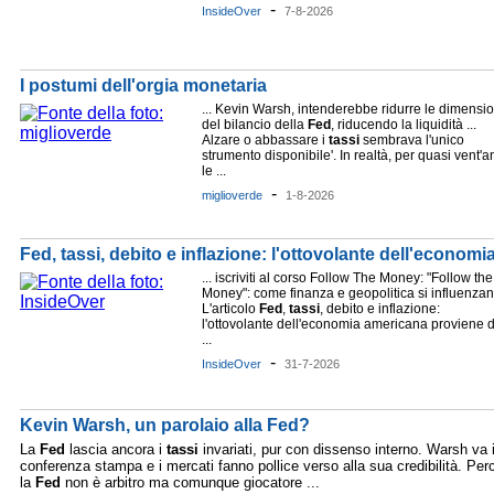
-
InsideOver
7-8-2026
I postumi dell'orgia monetaria
... Kevin Warsh, intenderebbe ridurre le dimensio
del bilancio della
Fed
, riducendo la liquidità ...
Alzare o abbassare i
tassi
sembrava l'unico
strumento disponibile'. In realtà, per quasi vent'a
le ...
-
miglioverde
1-8-2026
Fed, tassi, debito e inflazione: l'ottovolante dell'econom
... iscriviti al corso Follow The Money: "Follow the
Money": come finanza e geopolitica si influenza
L'articolo
Fed
,
tassi
, debito e inflazione:
l'ottovolante dell'economia americana proviene 
...
-
InsideOver
31-7-2026
Kevin Warsh, un parolaio alla Fed?
La
Fed
lascia ancora i
tassi
invariati, pur con dissenso interno. Warsh va 
conferenza stampa e i mercati fanno pollice verso alla sua credibilità. Per
la
Fed
non è arbitro ma comunque giocatore ...