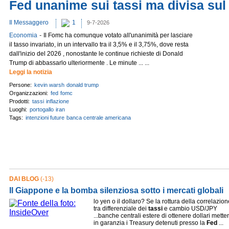
Fed unanime sui tassi ma divisa sul
Il Messaggero
1
9-7-2026
-
Economia
Il Fomc ha comunque votato all'unanimità per lasciare
il tasso invariato, in un intervallo tra il 3,5% e il 3,75%, dove resta
dall'inizio del 2026 , nonostante le continue richieste di Donald
Trump di abbassarlo ulteriormente . Le minute ... ...
Leggi la notizia
Persone:
kevin warsh
donald trump
Organizzazioni:
fed
fomc
Prodotti:
tassi
inflazione
Luoghi:
portogallo
iran
Tags:
intenzioni future
banca centrale americana
DAI BLOG
(-13)
Il Giappone e la bomba silenziosa sotto i mercati globali
lo yen o il dollaro? Se la rottura della correlazion
tra differenziale dei
tassi
e cambio USD/JPY
...banche centrali estere di ottenere dollari mett
in garanzia i Treasury detenuti presso la
Fed
...