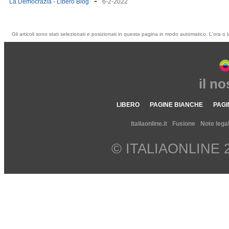
-
La Democrazia - Libero Blog
6-2-2022
Gli articoli sono stati selezionati e posizionati in questa pagina in modo automatico. L'ora o l
il n
LIBERO
PAGINE BIANCHE
PAGI
Italiaonline.it
Fusione
Note legal
© ITALIAONLINE