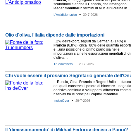
Francia
, che aggregano i 'falchi' dei paesi baltici
scandinavi e anche il Canada, che rimangono
leader
mondiali
in termini di aiuti all'Ucraina in ...
-
L'Antidiplomatico
30-7-2026
Olio d'oliva, l'Italia dipende dalle importazioni
...2% dell'export, seguiti da Germania (14%) e
Francia
(6,8%); circa l'80% delle quantità esport
è ...una posizione di primo piano sia nelle
importazioni sia nelle esportazioni
mondiali
di ol
d'oliva. ...
-
Truenumbers
29-7-2026
Chi vuole essere il prossimo Segretario generale dell'O
... Russia, Cina,
Francia
e Regno Unito - - ciasc
dei quali conserva il potere di bloccare ...negozi
decisivo continua a svilupparsi attraverso contatt
riservati tra le principali capitali
mondiali
. ...
-
InsideOver
29-7-2026
Il 'dimissionamento' di Mikhail Fedorov deciso a Parigi?