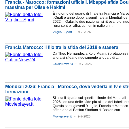
Francia - Marocco: formazioni ufficiali. Mbappé sfida B
massima per Olise e Hakimi
È il giorno del quarto di finale tra Francia e Maro
. Quattro anno dopo la semifinale ai Mondiali del
2022 in Qatar, le due nazionali si ritrovano di nu
l'una contro l'altra, con un in palio un ...
-
Virgilio - Sport
9-7-2026
Francia Marocco: il filo tra la sfida del 2018 e stasera
Da Theo Hernández a Kolo Muani: i protagonisti 
allora si sfidano nuovamente ai quarti di ...
-
CalcioNews24
9-7-2026
Mondiali 2026: Francia - Marocco, dove vederla in tv e str
formazioni
Si alza il sipario sui quarti di finale dei Mondiali
2026 con una delle sfide più attese del tabellone
Questa sera, giovedì 9 luglio, Francia e Marocco 
affrontano al Boston Stadium di Boston con ...
-
Movieplayer.it
9-7-2026