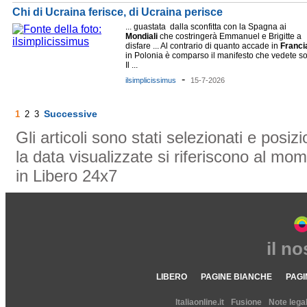
Chi di Ucraina ferisce, di Ucraina perisce
... guastata dalla sconfitta con la Spagna ai
Mondiali
che costringerà Emmanuel e Brigitte a
disfare ... Al contrario di quanto accade in
Franci
in Polonia è comparso il manifesto che vedete so
Il ...
-
ilsimplicissimus
15-7-2026
Successive
1
2
3
Gli articoli sono stati selezionati e posi
la data visualizzate si riferiscono al mom
in Libero 24x7
il n
LIBERO
PAGINE BIANCHE
PAGI
Italiaonline.it
Fusione
Note legal