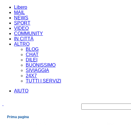
Libero
MAIL
NEWS
SPORT
VIDEO
COMMUNITY
IN CITTÀ
ALTRO
BLOG
CHAT
DILEI
BUONISSIMO
SIVIAGGIA
24X7
TUTTI I SERVIZI
AIUTO
Prima pagina
Cronaca
Economia
Mondo
Politica
Spettacoli e Cultura
Sport
Scienza