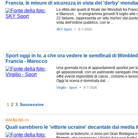
Francia, le misure di sicurezza in vista del 'derby' mondi
La sfida dei quarti di finale dei Mondiali tra Franc
e Marocco , in programma giovedì 9 luglio alle 
22 italiane, rappresenta un 'alto rischio' dal punto
vista dell'ordine pubblico, con le ...
-
SKY Sport
9-7-2026
Sport oggi in tv, a che ora vedere le semifinali di Wimble
Francia - Marocco
Una giornata ricca di appuntamenti sportivi per tu
gli appassionati, con un palinsesto variegato che
offre eventi imperdibili di calcio , ciclismo e tennis
Oggi la scena è dominata dal ...
-
Virgilio - Sport
9-7-2026
Successive
1
2
3
DAI BLOG
(4)
Quali sarebbero le 'vittorie ucraine' decantate dai media it
Insieme ai tedeschi, ci sono poi Gran Bretagna e