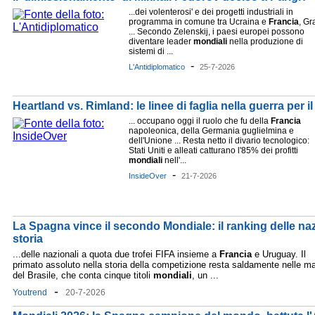
...dei volenterosi' e dei progetti industriali in
programma in comune tra Ucraina e
Francia
, Gr
... Secondo Zelenskij, i paesi europei possono
diventare leader
mondiali
nella produzione di
sistemi di ...
-
L'Antidiplomatico
25-7-2026
Heartland vs. Rimland: le linee di faglia nella guerra per 
... occupano oggi il ruolo che fu della
Francia
napoleonica, della Germania guglielmina e
dell'Unione ... Resta netto il divario tecnologico:
Stati Uniti e alleati catturano l'85% dei profitti
mondiali
nell'...
-
InsideOver
21-7-2026
La Spagna vince il secondo Mondiale: il ranking delle nazio
storia
...delle nazionali a quota due trofei FIFA insieme a
Francia
e Uruguay. Il
primato assoluto nella storia della competizione resta saldamente nelle m
del Brasile, che conta cinque titoli
mondiali
, un ...
-
Youtrend
20-7-2026