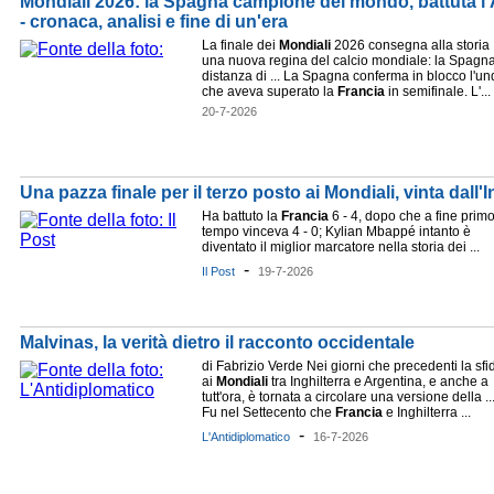
Mondiali 2026: la Spagna campione del mondo, battuta l'
- cronaca, analisi e fine di un'era
La finale dei
Mondiali
2026 consegna alla storia
una nuova regina del calcio mondiale: la Spagna
distanza di ... La Spagna conferma in blocco l'un
che aveva superato la
Francia
in semifinale. L'...
20-7-2026
Una pazza finale per il terzo posto ai Mondiali, vinta dall'I
Ha battuto la
Francia
6 - 4, dopo che a fine prim
tempo vinceva 4 - 0; Kylian Mbappé intanto è
diventato il miglior marcatore nella storia dei ...
-
Il Post
19-7-2026
Malvinas, la verità dietro il racconto occidentale
di Fabrizio Verde Nei giorni che precedenti la sfi
ai
Mondiali
tra Inghilterra e Argentina, e anche a
tutt'ora, è tornata a circolare una versione della ..
Fu nel Settecento che
Francia
e Inghilterra ...
-
L'Antidiplomatico
16-7-2026