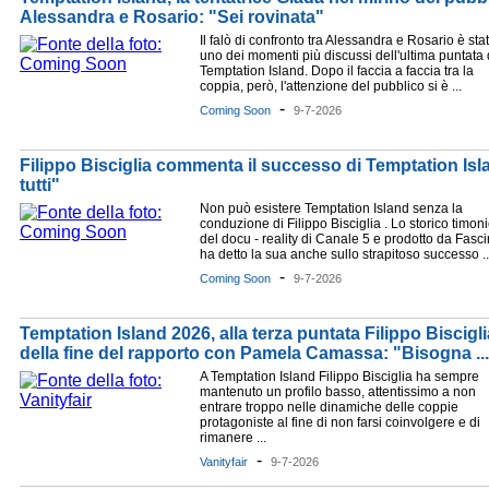
Alessandra e Rosario: "Sei rovinata"
Il falò di confronto tra Alessandra e Rosario è sta
uno dei momenti più discussi dell'ultima puntata 
Temptation Island. Dopo il faccia a faccia tra la
coppia, però, l'attenzione del pubblico si è ...
-
Coming Soon
9-7-2026
Filippo Bisciglia commenta il successo di Temptation I
tutti"
Non può esistere Temptation Island senza la
conduzione di Filippo Bisciglia . Lo storico timon
del docu - reality di Canale 5 e prodotto da Fasc
ha detto la sua anche sullo strapitoso successo ..
-
Coming Soon
9-7-2026
Temptation Island 2026, alla terza puntata Filippo Biscigli
della fine del rapporto con Pamela Camassa: "Bisogna ...
A Temptation Island Filippo Bisciglia ha sempre
mantenuto un profilo basso, attentissimo a non
entrare troppo nelle dinamiche delle coppie
protagoniste al fine di non farsi coinvolgere e di
rimanere ...
-
Vanityfair
9-7-2026