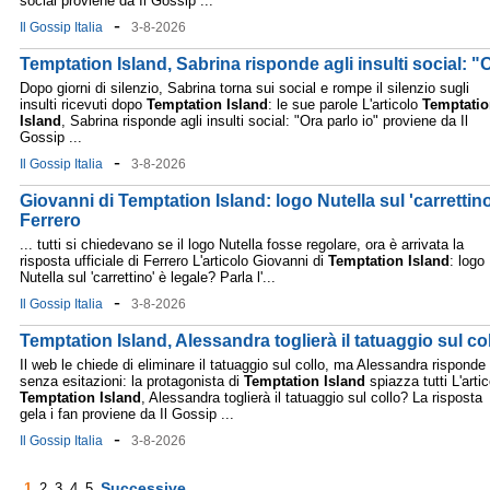
social proviene da Il Gossip ...
-
Il Gossip Italia
3-8-2026
Temptation Island, Sabrina risponde agli insulti social: "O
Dopo giorni di silenzio, Sabrina torna sui social e rompe il silenzio sugli
insulti ricevuti dopo
Temptation
Island
: le sue parole L'articolo
Temptati
Island
, Sabrina risponde agli insulti social: "Ora parlo io" proviene da Il
Gossip ...
-
Il Gossip Italia
3-8-2026
Giovanni di Temptation Island: logo Nutella sul 'carrettino
Ferrero
... tutti si chiedevano se il logo Nutella fosse regolare, ora è arrivata la
risposta ufficiale di Ferrero L'articolo Giovanni di
Temptation
Island
: logo
Nutella sul 'carrettino' è legale? Parla l'...
-
Il Gossip Italia
3-8-2026
Temptation Island, Alessandra toglierà il tatuaggio sul col
Il web le chiede di eliminare il tatuaggio sul collo, ma Alessandra risponde
senza esitazioni: la protagonista di
Temptation
Island
spiazza tutti L'artic
Temptation
Island
, Alessandra toglierà il tatuaggio sul collo? La risposta
gela i fan proviene da Il Gossip ...
-
Il Gossip Italia
3-8-2026
Successive
1
2
3
4
5