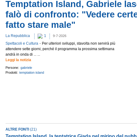
Temptation Island, Gabriele las
falò di confronto: "Vedere cert
fatto stare male"
La Repubblica
1
9-7-2026
-
Spettacoli e Cultura
Per ulteriori sviluppi, stavolta non servirà più
attendere sette giorni, perché il programma la prossima settimana
andrà in onda di ... ...
Leggi la notizia
Persone:
gabriele
Prodotti:
temptation island
ALTRE FONTI
(21)
Temptation Island, la tentatrice Giada nel mirino del pubb