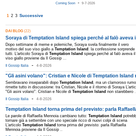
-
Coming Soon
9-7-2026
Successive
1
2
3
DAI BLOG
(22)
Soraya di Temptation Island spiega perché al falò aveva il
Dopo settimane di meme e polemiche, Soraya svela finalmente il vero
motivo del suo viso giallo a
Temptation
Island
: la confessione sorprende
tutti. L'articolo Soraya di
Temptation
Island
spiega perché al falò aveva il
viso giallo proviene da Il Gossip ...
-
Il Gossip Italia
4-8-2026
"Gli asini volano": Cristian e Nicole di Temptation Islan
Sembravano inseparabili dopo
Temptation
Island
, ma un clamoroso rumo
rimette tutto in discussione: tra Cristian, Nicole e il ritorno di Soraya L'arti
"Gli asini volano": Cristian e Nicole di
Temptation
Island
non starebbero .
-
Il Gossip Italia
4-8-2026
Temptation Island torna prima del previsto: parla Raffael
Le parole di Raffaella Mennoia cambiano tutto:
Temptation
Island
potreb
tornare già a settembre con uno speciale ricco di nuovi colpi di scena
L'articolo
Temptation
Island
torna prima del previsto: parla Raffaella
Mennoia proviene da Il Gossip ..