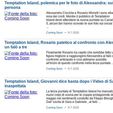
Temptation Island, polemica per le foto di Alessandra: su
persona
Alessandra Ciociola e Rosario Monett i sono alla
resa dei conti. Mentre il pubblico di Temptation
Island deve attendere la nuova puntata su Cana
5, alcuni fan hanno scovato le sue foto sui social
...
-
Coming Soon
9-7-2026
Temptation Island, Rosario patetico al confronto con Ales
un falò a tre
Finalmente Rosario ha capito che avrebbe fatto 
figura migliore a raggiungere Alessandra al falò 
confronto anticipato e così abbiamo assistito
all'inizio di questo confronto nella terza puntata ..
-
Coming Soon
9-7-2026
Temptation Island, Giovanni dice basta dopo i Video di S
inaspettata
La terza puntata di Temptation Island ha riservat
nuovi colpi di scena per le coppie protagoniste d
viaggio nei sentimenti condotto da Filippo Biscigl
Dall 'uscita di Sara e Gabriele , al falò ...
-
Coming Soon
9-7-2026