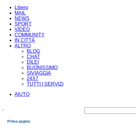
Libero
MAIL
NEWS
SPORT
VIDEO
COMMUNITY
IN CITTÀ
ALTRO
BLOG
CHAT
DILEI
BUONISSIMO
SIVIAGGIA
24X7
TUTTI I SERVIZI
AIUTO
Prima pagina
Cronaca
Economia
Mondo
Politica
Spettacoli e Cultura
Sport
Scienz