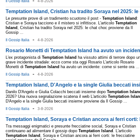
-
Il Gossip Italia
4-8-2026
Temptation Island, Cristian ha tradito Soraya nel 2025: le
Le presunte prove di un tradimento scuotono il post -
Temptation
Island
:
Cristian e Soraya tacciono e il mistero si infittisce. L'articolo
Temptation
Island
, Cristian ha tradito Soraya nel 2025: le chat choc proviene da Il
Gossip ...
-
Il Gossip Italia
4-8-2026
Rosario Monetti di Temptation Island ha avuto un inciden
L'ex protagonista di
Temptation
Island
ha vissuto attimi di terrore dopo u
grave incidente stradale: ecco come sta oggi Rosario L'articolo Rosario
Monetti di
Temptation
Island
ha avuto un incidente: come si sente ora ...
-
Il Gossip Italia
4-8-2026
Temptation Island, D'Angelo e la single Giulia beccati in
Danilo D'Angelo e Giulia Colacchi beccati insieme dopo
Temptation
Islan
2026? Una nuova segnalazione scatena il web L'articolo
Temptation
Isla
D'Angelo e la single Giulia beccati insieme proviene da Il Gossip ...
-
Il Gossip Italia
3-8-2026
Temptation Island, Soraya e Cristian ancora ai ferri corti: 
Tra messaggi enigmatici e presunte frecciatine social, Soraya e Cristian
continuano ad alimentare il gossip dopo
Temptation
Island
. L'articolo
Temptation
Island
, Soraya e Cristian ancora ai ferri corti: le frecciatine