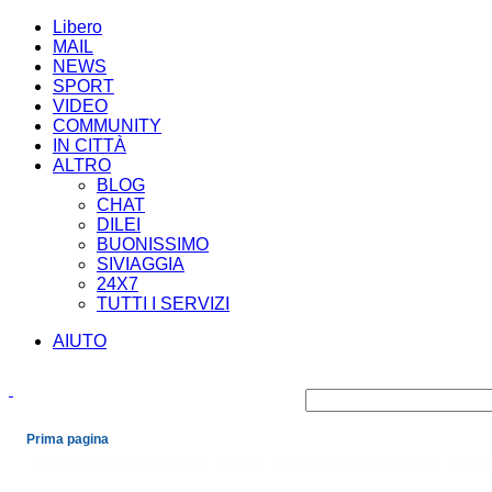
Libero
MAIL
NEWS
SPORT
VIDEO
COMMUNITY
IN CITTÀ
ALTRO
BLOG
CHAT
DILEI
BUONISSIMO
SIVIAGGIA
24X7
TUTTI I SERVIZI
AIUTO
Prima pagina
Cronaca
Economia
Mondo
Politica
Spettacoli e Cultura
Sport
Scienz