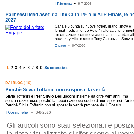
-
Il Riformista
9-7-2026
Palinsesti Mediaset: da The Club 1% alle ATP Finals, le no
2027
Canale 5 punta su nuove fiction, grandi show e
format inediti, mentre Rete 4 rafforza ulteriormen
l'informazione con nuovi appuntamenti affidati al
new entry Milo Infante e Tony Capuozzo. Spazio .
-
Engage
9-7-2026
Successive
1
2
3
4
5
6
7
8
9
DAI BLOG
(-19)
Perchè Silvia Toffanin non si sposa: la verità
Silvia Toffanin e
Pier
Silvio
Berlusconi
insieme da oltre vent'anni, ma
senza nozze: ecco perché la coppia avrebbe scelto di non sposarsi L'artic
Perchè Silvia Toffanin non si sposa: la verità proviene da Il Gossip .
-
Il Gossip Italia
3-8-2026
Gli articoli sono stati selezionati e posi
la data visualizzate si riferiscono al mom