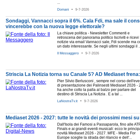
...
-
Domani
9-7-2026
Sondaggi, Vannacci sopra il 6%. Cala Fdi, ma sale il con
vincerebbe con la nuova legge elettorale?
La chiave politica - Newsletter Commenti e
retroscena del panorama politico Iscriviti e ricevi 
notizie via email Vannacci sale, Fdi scende ma c
un dato interessante. Se negli ultimi sondaggi il ..
-
Il Messaggero
9-7-2026
Striscia La Notizia torna su Canale 5? AD Mediaset frena:
Pier Silvio Berlusconi , sempre nel corso dell'ev
di presentazione dei Palinsesti Mediaset 2026 - 2
ha anche colto la palla al balzo per parlare del
destino di Striscia La Notizia . E a tal ...
-
LaNostraTv.it
9-7-2026
Mediaset 2026 - 2027: tutte le novità dei prossimi mesi su 
Dall'Isola dei Famosi a Passaparola, fino alle AT
Finals e ai grandi eventi musicali: ecco le princip
novità Mediaset 2026 - 2027. MFE - Media For
Europe sceglie la strada del rilancio e dell'...