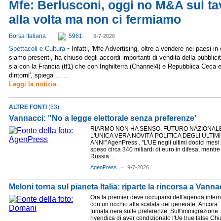
Mfe: Berlusconi, oggi no M&A sul ta
alla volta ma non ci fermiamo
Borsa Italiana
5961
9-7-2026
-
Spettacoli e Cultura
Infatti, 'Mfe Advertising, oltre a vendere nei paesi in 
siamo presenti, ha chiuso degli accordi importanti di vendita della pubblicit
sia con la Francia (tf1) che con Inghilterra (Channel4) e Repubblica Ceca 
dintorni', spiega ... ...
Leggi la notizia
ALTRE FONTI
(83)
Vannacci: "No a legge elettorale senza preferenze'
RIARMO NON HA SENSO. FUTURO NAZIONAL
L'UNICA VERA NOVITÀ POLITICA DEGLI ULTIMI
ANNI" AgenPress . "L'UE negli ultimi dodici mesi
speso circa 340 miliardi di euro in difesa, mentre
Russia ...
-
AgenPress
9-7-2026
Meloni torna sul pianeta Italia: riparte la rincorsa a Vanna
Ora la premier deve occuparsi dell'agenda intern
con un occhio alla scalata del generale. Ancora
fumata nera sulle preferenze. Sull'immigrazione
rivendica di aver condizionato l'Ue true false Chi