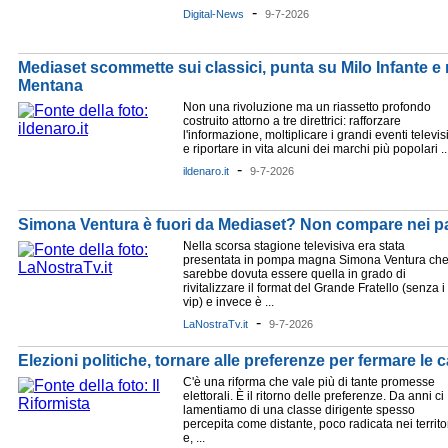
-
Digital-News
9-7-2026
Mediaset scommette sui classici, punta su Milo Infante 
Mentana
Non una rivoluzione ma un riassetto profondo
costruito attorno a tre direttrici: rafforzare
l'informazione, moltiplicare i grandi eventi televisi
e riportare in vita alcuni dei marchi più popolari ..
-
ildenaro.it
9-7-2026
Simona Ventura è fuori da Mediaset? Non compare nei pa
Nella scorsa stagione televisiva era stata
presentata in pompa magna Simona Ventura ch
sarebbe dovuta essere quella in grado di
rivitalizzare il format del Grande Fratello (senza i
vip) e invece è ...
-
LaNostraTv.it
9-7-2026
Elezioni politiche, tornare alle preferenze per fermare le c
C'è una riforma che vale più di tante promesse
elettorali. È il ritorno delle preferenze. Da anni ci
lamentiamo di una classe dirigente spesso
percepita come distante, poco radicata nei territo
e, ...