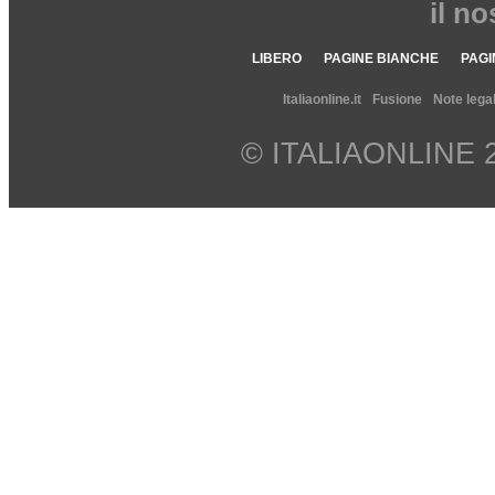
il n
LIBERO
PAGINE BIANCHE
PAGI
Italiaonline.it
Fusione
Note legal
© ITALIAONLINE