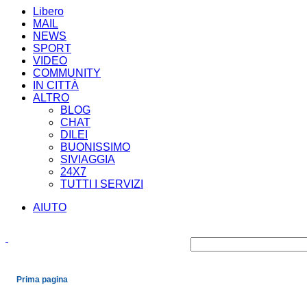
Libero
MAIL
NEWS
SPORT
VIDEO
COMMUNITY
IN CITTÀ
ALTRO
BLOG
CHAT
DILEI
BUONISSIMO
SIVIAGGIA
24X7
TUTTI I SERVIZI
AIUTO
Prima pagina
Cronaca
Economia
Politica
Spettacoli e Cultura
Sport
Scienza e Tecno