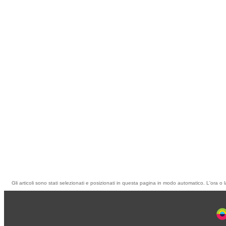
Gli articoli sono stati selezionati e posizionati in questa pagina in modo automatico. L'ora o l