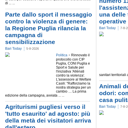
numero 1
di ... ...
l'assistenz
Parte dallo sport il messaggio
una delle 
contro la violenza di genere:
operative
la Regione Puglia rilancia la
Bari Today
7-8-
campagna di
sensibilizzazione
Bari Today
5-8-2026
-
Politica
Rinnovato il
protocollo con CIP
Puglia, CONI Puglia e
Sport e Salute per
l'iniziativa 'Allénati
sanitari territoriali a
contro la violenza'.
L'assessore al Welfare
Casili: "Rafforziamo la
Animali do
nostra strategia per un
cambio .... La prima
odori: co
edizione della campagna, avviata ... ...
casa puli
Agriturismi pugliesi verso il
Bari Today
7-8-
'tutto esaurito' ad agosto: più
della metà dei visitatori arriva
dall'estero