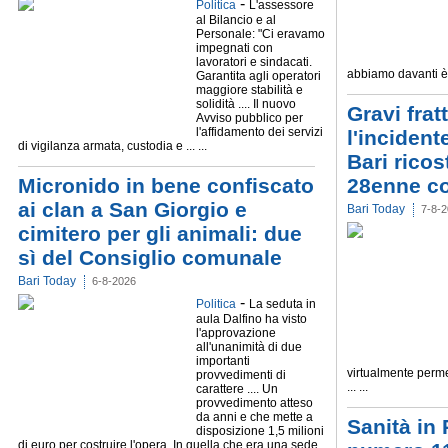
-
Politica
L'assessore
al Bilancio e al
Personale: "Ci eravamo
impegnati con
lavoratori e sindacati.
abbiamo davanti è ..
Garantita agli operatori
maggiore stabilità e
solidità .... Il nuovo
Gravi frat
Avviso pubblico per
l'affidamento dei servizi
l'incidente
di vigilanza armata, custodia e ... ...
Bari ricost
Micronido in bene confiscato
28enne co
ai clan a San Giorgio e
Bari Today
7-8-
cimitero per gli animali: due
sì del Consiglio comunale
Bari Today
6-8-2026
-
Politica
La seduta in
aula Dalfino ha visto
l'approvazione
all'unanimità di due
importanti
virtualmente perme
provvedimenti di
... ...
carattere .... Un
provvedimento atteso
da anni e che mette a
Sanità in 
disposizione 1,5 milioni
di euro per costruire l'opera. In quella che era una sede