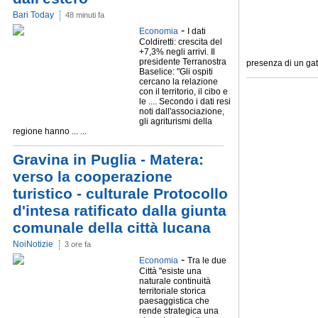
Bari Today
48 minuti fa
-
Economia
I dati
Coldiretti: crescita del
+7,3% negli arrivi. Il
presidente Terranostra
presenza di un gatto
Baselice: "Gli ospiti
cercano la relazione
con il territorio, il cibo e
le .... Secondo i dati resi
noti dall'associazione,
gli agriturismi della
regione hanno ... ...
Gravina in Puglia - Matera:
verso la cooperazione
turistico - culturale Protocollo
d'intesa ratificato dalla giunta
comunale della città lucana
NoiNotizie
3 ore fa
-
Economia
Tra le due
Città "esiste una
naturale continuità
territoriale storica
paesaggistica che
rende strategica una