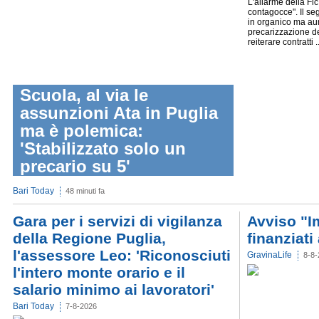
L'allarme della Flc
contagocce". Il seg
in organico ma au
precarizzazione del
reiterare contratti ...
Scuola, al via le
assunzioni Ata in Puglia
ma è polemica:
'Stabilizzato solo un
precario su 5'
Bari Today
48 minuti fa
Gara per i servizi di vigilanza
Avviso "I
della Regione Puglia,
finanziati 
l'assessore Leo: 'Riconosciuti
GravinaLife
8-8-
l'intero monte orario e il
salario minimo ai lavoratori'
Bari Today
7-8-2026