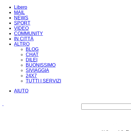
Libero
MAIL
NEWS
SPORT
VIDEO
COMMUNITY
IN CITTÀ
ALTRO
BLOG
CHAT
DILEI
BUONISSIMO
SIVIAGGIA
24X7
TUTTI I SERVIZI
AIUTO
Cronaca
Economia
Politica
Spettacoli e Cultura
Sport
Scienza e Tecno