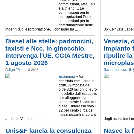
nomine per
commissioni, Ater, Esu
e altri enti .... Le
commissioni per le
espropriazioni Per le
commissioni per la
determinazione delle
indennità di espropriazione, il consiglio ha ... ...
35% Private Label, in
Diesel alle stelle: padroncini,
Venezia, 
taxisti e Ncc, in ginocchio.
impianto 
Intervenga l'UE. CGIA Mestre,
ripulire l
1 agosto 2026
microplas
Adige TV
Sanremo news.it
1-8-2026
-
Economia
Va
ricordato che il credito
d&#039imposta da
oltre 320 milioni di euro
introdotto dall'Esecutivo
per alleggerire la
componente fiscale del
diesel , interessa solo il
22 per cento circa dei
mezzi pesanti circolanti
anche in Veneto . ... ...
degli ecosistemi mari
Unis&F lancia la consulenza
Nasce la f