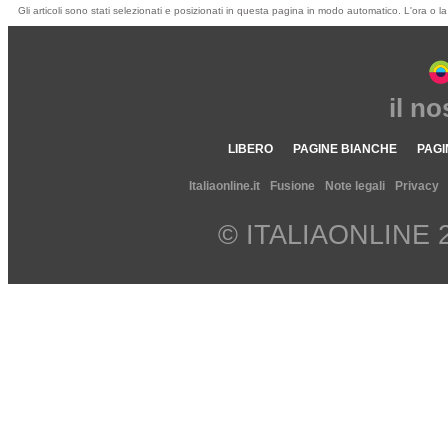
Gli articoli sono stati selezionati e posizionati in questa pagina in modo automatico. L'ora o la
il n
LIBERO
PAGINE BIANCHE
PAGI
Italiaonline.it
Fusione
Note legali
Privacy
© ITALIAONLINE