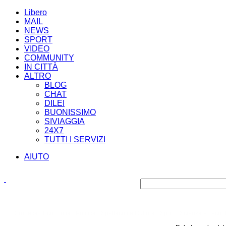
Libero
MAIL
NEWS
SPORT
VIDEO
COMMUNITY
IN CITTÀ
ALTRO
BLOG
CHAT
DILEI
BUONISSIMO
SIVIAGGIA
24X7
TUTTI I SERVIZI
AIUTO
Cronaca
Economia
Politica
Spettacoli e Cultura
Sport
Scienza e Tecno