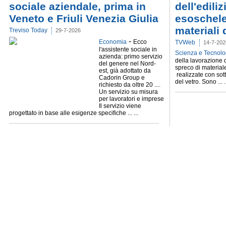
sociale aziendale, prima in
dell'ediliz
Veneto e Friuli Venezia Giulia
esoschele
materiali 
Treviso Today
29-7-2026
-
Economia
Ecco
TVWeb
14-7-202
l'assistente sociale in
Scienza e Tecnolo
azienda: primo servizio
della lavorazione d
del genere nel Nord-
spreco di material
est, già adottato da
realizzate con sott
Cadorin Group e
del vetro. Sono ... .
richiesto da oltre 20 ....
Un servizio su misura
per lavoratori e imprese
Il servizio viene
progettato in base alle esigenze specifiche ... ...