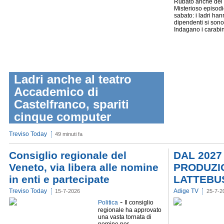
Rubato anche del d
Misterioso episodio
sabato: i ladri han
dipendenti si sono 
Indagano i carabinier
Ladri anche al teatro
Accademico di
Castelfranco, spariti
cinque computer
Treviso Today
49 minuti fa
Consiglio regionale del
DAL 2027
Veneto, via libera alle nomine
PRODUZIO
in enti e partecipate
LATTEBU
Treviso Today
Adige TV
15-7-2026
25-7-2
-
Politica
Il consiglio
regionale ha approvato
una vasta tornata di