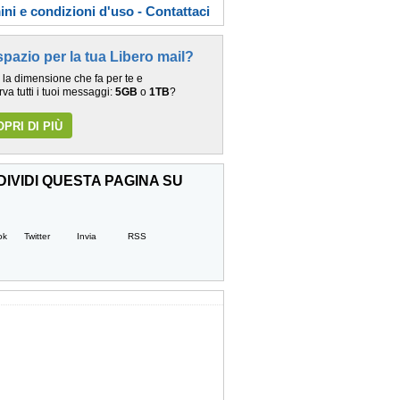
ni e condizioni d'uso - Contattaci
spazio per la tua Libero mail?
 la dimensione che fa per te e
va tutti i tuoi messaggi:
5GB
o
1TB
?
PRI DI PIÙ
IVIDI QUESTA PAGINA SU
ok
Twitter
Invia
RSS