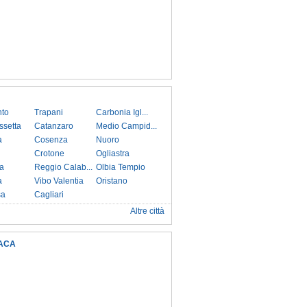
nto
Trapani
Carbonia Igl...
ssetta
Catanzaro
Medio Campid...
a
Cosenza
Nuoro
Crotone
Ogliastra
a
Reggio Calab...
Olbia Tempio
a
Vibo Valentia
Oristano
sa
Cagliari
Altre città
ACA