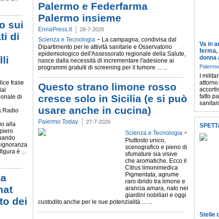
Palermo e Federfarma
Palermo insieme
o sui
EnnaPress.it
28-7-2026
ti di
-
Scienza e Tecnologia
La campagna, condivisa dal
Va in a
Dipartimento per le attività sanitarie e Osservatorio
ferma, 
epidemiologico dell'Assessorato regionale della Salute,
li
donna a
nasce dalla necessità di incrementare l'adesione ai
Palermo
programmi gratuiti di screening per il tumore ... ...
I milit
lice frase
attorno
Questo strano limone rosso
accorti
dal
cresce solo in Sicilia (e si può
fatto p
ionale di
sanitari
usare anche in cucina)
 a Radio
Palermo Today
27-7-2026
io alla
SPETT
piero
-
Scienza e Tecnologia
Quando
Piuttosto unico,
 ignoranza
scenografico e pieno di
figura è ...
sfumature sia visive
che aromatiche. Ecco il
Citrus limonimedica
Pigmentata, agrume
 a
raro ibrido tra limone e
mat
arancia amara, nato nei
giardini nobiliari e oggi
to dei
custodito anche per le sue potenzialità ... ...
Stelle 