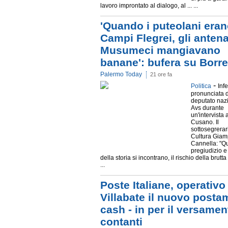
lavoro improntato al dialogo, al ... ...
'Quando i puteolani eran
Campi Flegrei, gli antena
Musumeci mangiavano
banane': bufera su Borrel
Palermo Today
21 ore fa
-
Politica
Infe
pronunciata 
deputato naz
Avs durante
un'intervista
Cusano. Il
sottosegrerar
Cultura Giam
Cannella: "
pregiudizio e
della storia si incontrano, il rischio della brutta 
...
Poste Italiane, operativo
Villabate il nuovo posta
cash - in per il versamen
contanti