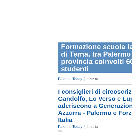
Formazione scuola l
di Terna, tra Palermo
provincia coinvolti 6
studenti
Palermo Today
1 ora fa
I consiglieri di circoscri
Gandolfo, Lo Verso e Lu
aderiscono a Generazio
Azzurra - Palermo e For
Italia
Palermo Today
1 ora fa