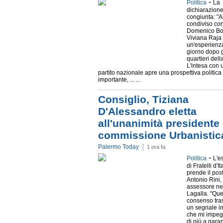
-
Politica
La
dichiarazion
congiunta: "
condiviso co
Domenico Bo
Viviana Raja
un'esperienza
giorno dopo 
quartieri della
L'intesa con
partito nazionale apre una prospettiva politica
importante, ... ...
Consiglio, Tiziana
D'Alessandro eletta
all'unanimità presidente 
commissione Urbanistic
Palermo Today
1 ora fa
-
Politica
L'e
di Fratelli d'It
prende il pos
Antonio Rini
assessore ne
Lagalla. "Qu
consenso tra
un segnale i
che mi impe
di più a garan