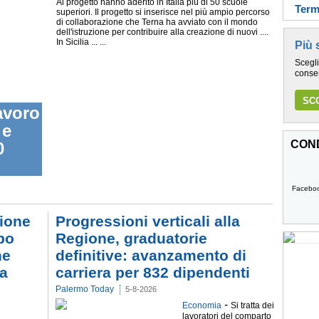
Al progetto hanno aderito in Italia più di 50 scuole
Termi
superiori. Il progetto si inserisce nel più ampio percorso
di collaborazione che Terna ha avviato con il mondo
dell'istruzione per contribuire alla creazione di nuovi ....
In Sicilia ... ...
Più 
Scegli
conser
SCO
avoro
 e
COND
0
Facebo
zione
Progressioni verticali alla
po
Regione, graduatorie
ne
definitive: avanzamento di
za
carriera per 832 dipendenti
Palermo Today
5-8-2026
-
Economia
Si tratta dei
lavoratori del comparto