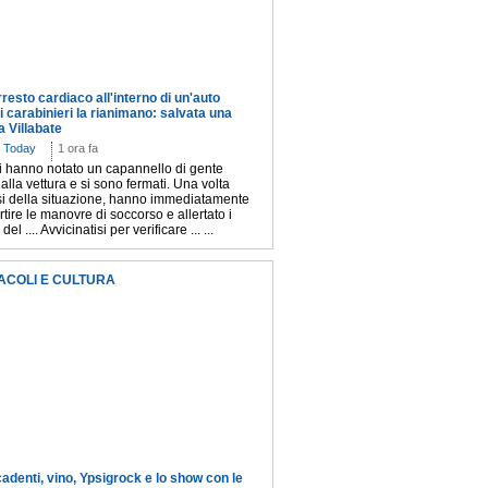
rresto cardiaco all'interno di un'auto
i carabinieri la rianimano: salvata una
 Villabate
 Today
1 ora fa
ari hanno notato un capannello di gente
 alla vettura e si sono fermati. Una volta
si della situazione, hanno immediatamente
artire le manovre di soccorso e allertato i
 del .... Avvicinatisi per verificare ... ...
ACOLI E CULTURA
cadenti, vino, Ypsigrock e lo show con le