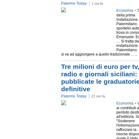
Palermo Today
1 ora fa
-
Economia
S
della prima
installazione
Palermitano.
sportello aut
trova in corso
Emanuele. E
.... Si tratta 
installazione
Palermitano. I
si va ad aggiungere a quello tradizionale ... ...
Tre milioni di euro per tv
radio e giornali siciliani:
pubblicate le graduatori
definitive
Palermo Today
21 ore fa
-
Economia
ai contributi 
perduto desti
all'editoria. S
"Sostenere
l'informazione
rafforzare la .
risorse dispon
quota è stata