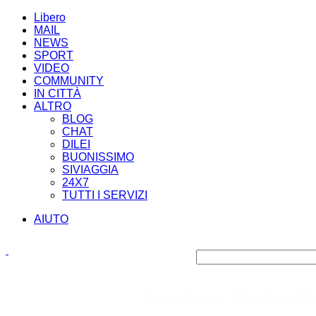
Libero
MAIL
NEWS
SPORT
VIDEO
COMMUNITY
IN CITTÀ
ALTRO
BLOG
CHAT
DILEI
BUONISSIMO
SIVIAGGIA
24X7
TUTTI I SERVIZI
AIUTO
Cronaca
Economia
Politica
Spettacoli e