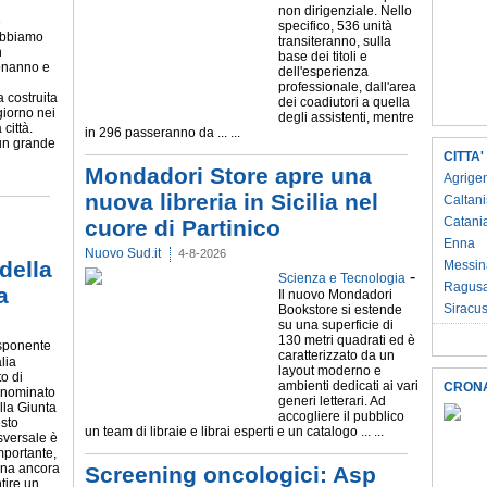
non dirigenziale. Nello
e
specifico, 536 unità
Abbiamo
transiteranno, sulla
n
base dei titoli e
nanno e
dell'esperienza
professionale, dall'area
 costruita
dei coadiutori a quella
giorno nei
degli assistenti, mentre
 città.
in 296 passeranno da ... ...
 un grande
CITTA'
Mondadori Store apre una
Agrige
nuova libreria in Sicilia nel
Caltani
Catani
cuore di Partinico
Enna
Nuovo Sud.it
4-8-2026
della
Messin
-
Scienza e Tecnologia
Ragus
a
Il nuovo Mondadori
Siracu
Bookstore si estende
su una superficie di
130 metri quadrati ed è
sponente
caratterizzato da un
alia
layout moderno e
to di
ambienti dedicati ai vari
CRON
, nominato
generi letterari. Ad
lla Giunta
accogliere il pubblico
esto
un team di libraie e librai esperti e un catalogo ... ...
sversale è
mportante,
gna ancora
Screening oncologici: Asp
tire un