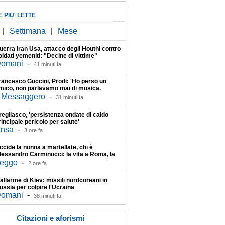
E PIU' LETTE
|
Settimana
|
Mese
uerra Iran Usa, attacco degli Houthi contro
oldati yemeniti: "Decine di vittime"
omani
-
41 minuti fa
rancesco Guccini, Prodi: 'Ho perso un
mico, non parlavamo mai di musica.
'ultimo incontro poche settimane fa'
l Messaggero
-
31 minuti fa
regliasco, 'persistenza ondate di caldo
rincipale pericolo per salute'
nsa
-
3 ore fa
ccide la nonna a martellate, chi è
lessandro Carminucci: la vita a Roma, la
aurea in ingegneria e la tragedia che l'ha
eggo
-
2 ore fa
egnato
'allarme di Kiev: missili nordcoreani in
ussia per colpire l'Ucraina
omani
-
38 minuti fa
Citazioni e aforismi