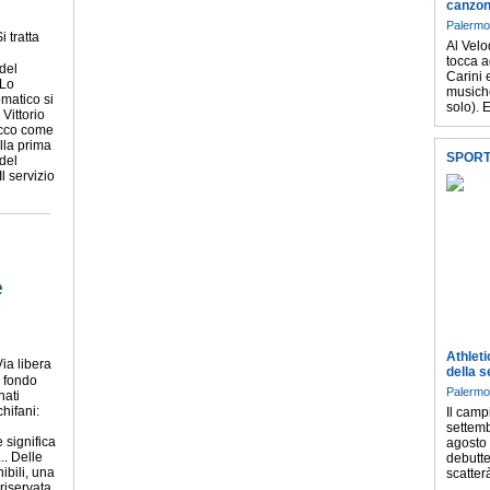
canzon
Palermo
i tratta
Al Velo
tocca 
 del
Carini 
 Lo
musiche
omatico si
solo). E
 Vittorio
cco come
della prima
SPOR
 del
l servizio
,
e
Athleti
Via libera
della s
a fondo
Palermo
nati
chifani:
Il camp
settemb
 significa
agosto 
... Delle
debutte
ibili, una
scatter
 riservata