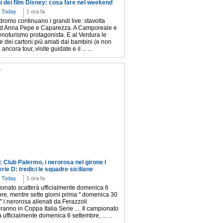
i dei film Disney: cosa fare nel weekend
 Today
1 ora fa
dromo continuano i grandi live: stavolta
ad Anna Pepe e Caparezza. A Camporeale e
enoturismo protagonista. E al Verdura le
 dei cartoni più amati dai bambini (e non
 ancora tour, visite guidate e il ... ...
T
c Club Palermo, i nerorosa nel girone I
erie D: tredici le squadre siciliane
 Today
1 ora fa
ionato scatterà ufficialmente domenica 6
re, mentre sette giorni prima " domenica 30
" i nerorosa allenati da Ferazzoli
ranno in Coppa Italia Serie .... Il campionato
à ufficialmente domenica 6 settembre, ... ...