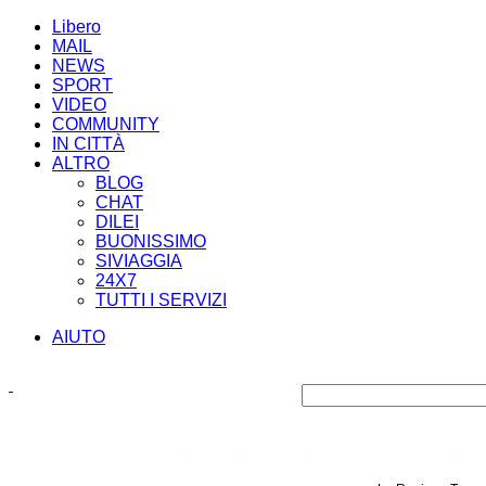
Libero
MAIL
NEWS
SPORT
VIDEO
COMMUNITY
IN CITTÀ
ALTRO
BLOG
CHAT
DILEI
BUONISSIMO
SIVIAGGIA
24X7
TUTTI I SERVIZI
AIUTO
Cronaca
Economia
Politica
Spettacoli e Cultura
Sport
Scienza e Tecno