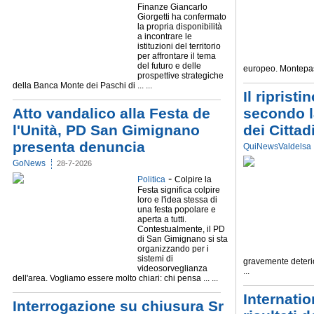
Finanze Giancarlo
Giorgetti ha confermato
la propria disponibilità
a incontrare le
istituzioni del territorio
per affrontare il tema
del futuro e delle
europeo. Montepasch
prospettive strategiche
della Banca Monte dei Paschi di ... ...
Il ripristi
Atto vandalico alla Festa de
secondo l
l'Unità, PD San Gimignano
dei Cittad
presenta denuncia
QuiNewsValdelsa
GoNews
28-7-2026
-
Politica
Colpire la
Festa significa colpire
loro e l'idea stessa di
una festa popolare e
aperta a tutti.
Contestualmente, il PD
di San Gimignano si sta
organizzando per i
sistemi di
gravemente deterior
videosorveglianza
...
dell'area. Vogliamo essere molto chiari: chi pensa ... ...
Internatio
Interrogazione su chiusura Sr