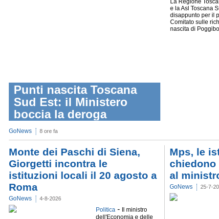
La Regione Toscana
e la Asl Toscana 
disappunto per il 
Comitato sulle rich
nascita di Poggibon
Punti nascita Toscana
Sud Est: il Ministero
boccia la deroga
GoNews
8 ore fa
Monte dei Paschi di Siena,
Mps, le is
Giorgetti incontra le
chiedono 
istituzioni locali il 20 agosto a
al ministr
Roma
GoNews
25-7-2
GoNews
4-8-2026
-
Politica
Il ministro
dell'Economia e delle