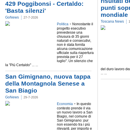
risultati d
429 Poggibonsi - Certaldo:
punti sop
'Basta silenzi'
mondiale
GoNews
27-7-2026
Toscana News
-
Politica
Nonostante il
progetto esecutivo
prevedesse una
chiusura di 35 giorni
naturali e consecutivi,
non è stata fornita
alcuna comunicazione
ufficiale sulla riapertura
prevista per il 27
luglio". Un silenzio che
la "Più Certaldo" ... ...
del duro lavoro deg
... ...
San Gimignano, nuova tappa
della Montagnola Senese a
San Biagio
GoNews
29-7-2026
-
Economia
In questo
contesto prende il via
un nuovo lavoro a San
Biagio, nel comune di
San Gimignano: pur
non essendo tra i più
rilevanti, per importo e