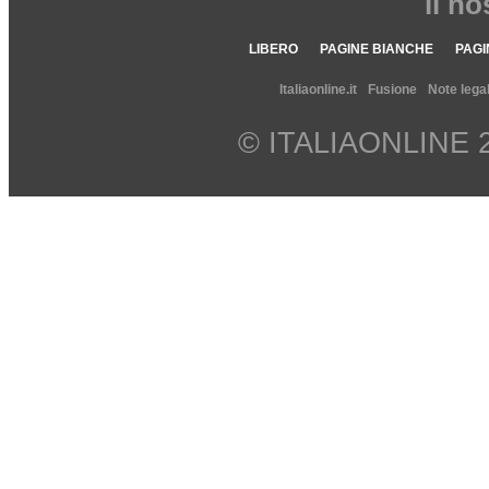
il n
LIBERO
PAGINE BIANCHE
PAGI
Italiaonline.it
Fusione
Note legal
© ITALIAONLINE