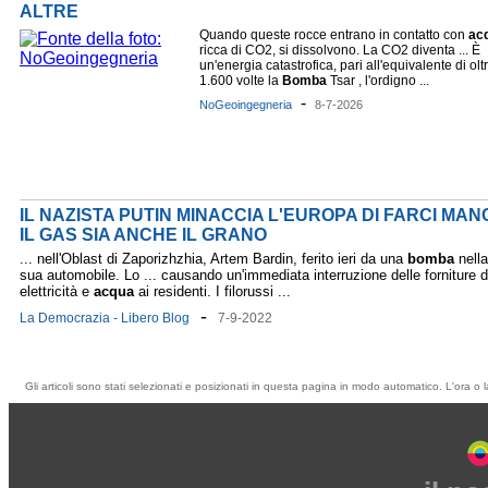
ALTRE
Quando queste rocce entrano in contatto con
ac
ricca di CO2, si dissolvono. La CO2 diventa ... È
un'energia catastrofica, pari all'equivalente di olt
1.600 volte la
Bomba
Tsar , l'ordigno ...
-
NoGeoingegneria
8-7-2026
IL NAZISTA PUTIN MINACCIA L'EUROPA DI FARCI MANC
IL GAS SIA ANCHE IL GRANO
... nell'Oblast di Zaporizhzhia, Artem Bardin, ferito ieri da una
bomba
nella
sua automobile. Lo ... causando un'immediata interruzione delle forniture d
elettricità e
acqua
ai residenti. I filorussi ...
-
La Democrazia - Libero Blog
7-9-2022
Gli articoli sono stati selezionati e posizionati in questa pagina in modo automatico. L'ora o l