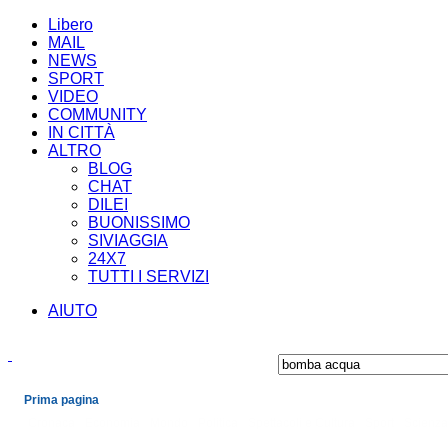
Libero
MAIL
NEWS
SPORT
VIDEO
COMMUNITY
IN CITTÀ
ALTRO
BLOG
CHAT
DILEI
BUONISSIMO
SIVIAGGIA
24X7
TUTTI I SERVIZI
AIUTO
Prima pagina
Cronaca
Economia
Mondo
Politica
Spettacoli e Cultura
Sport
Scienza