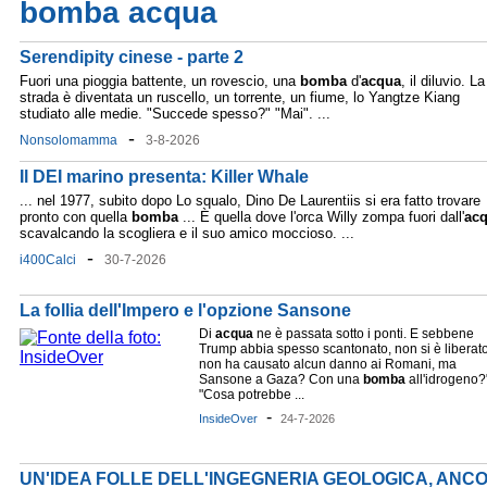
bomba acqua
Serendipity cinese - parte 2
Fuori una pioggia battente, un rovescio, una
bomba
d'
acqua
, il diluvio. La
strada è diventata un ruscello, un torrente, un fiume, lo Yangtze Kiang
studiato alle medie. "Succede spesso?" "Mai". ...
-
Nonsolomamma
3-8-2026
Il DEI marino presenta: Killer Whale
... nel 1977, subito dopo Lo squalo, Dino De Laurentiis si era fatto trovare
pronto con quella
bomba
... È quella dove l'orca Willy zompa fuori dall'
ac
scavalcando la scogliera e il suo amico moccioso. ...
-
i400Calci
30-7-2026
La follia dell'Impero e l'opzione Sansone
Di
acqua
ne è passata sotto i ponti. E sebbene
Trump abbia spesso scantonato, non si è liberato 
non ha causato alcun danno ai Romani, ma
Sansone a Gaza? Con una
bomba
all'idrogeno?
"Cosa potrebbe ...
-
InsideOver
24-7-2026
UN'IDEA FOLLE DELL'INGEGNERIA GEOLOGICA, ANCOR