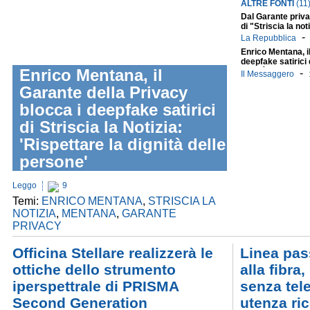
ALTRE FONTI
(11
Dal Garante privac
di "Striscia la no
La Repubblica
Enrico Mentana, i
deepfake satirici d
Enrico Mentana, il
dignità delle pers
-
Il Messaggero
Garante della Privacy
blocca i deepfake satirici
di Striscia la Notizia:
'Rispettare la dignità delle
persone'
Leggo
9
Temi:
ENRICO MENTANA
,
STRISCIA LA
NOTIZIA
,
MENTANA
,
GARANTE
PRIVACY
Officina Stellare realizzerà le
Linea pas
ottiche dello strumento
alla fibra,
iperspettrale di PRISMA
senza tel
Second Generation
utenza ri