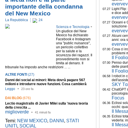
everyey
importante della condanna
Light Flip:
07.27
del New Mexico
e dice addi
everyey
La Repubblica
24
Oceani e C
07.27
-
soluzione o
Scienza e Tecnologia
everyey
Un giudice del New
Mexico ha dichiarato
Alcuni cer
07.27
Facebook e Instagram
anni: ora 
una "public nuisance",
everyey
un pericolo collettivo
Cosa ci ins
07.00
per la salute e la
problemi 
sicurezza dei ragazzi. Il
Il Foglio
provvedimento non si
Penso dun
07.00
limita al denaro. Il
delle pian
tribunale ha imposto anche restrizioni ... ...
Il Foglio
ALTRE FONTI
(27)
I robot in 
06.58
Danni dei social ai minori: Meta dovrà pagare 567
dell'assist
milioni e introdurre nuove funzioni. Cosa cambierà
SKY Tg
-
Leggo
23 ore fa
ChatGPT sa
06.42
psicologia 
Focus
DAI BLOG
(676)
Eclissi sol
06.36
Lectio magistralis di Javier Milei sulla 'nuova teoria
occhi: qual
della crescita ...
Il Mess
miglioverde
-
41 minuti fa
Eclissi to
06.35
Temi:
NEW MEXICO
,
DANNI
,
STATI
vederla: in 
Il Mess
UNITI
,
SOCIAL