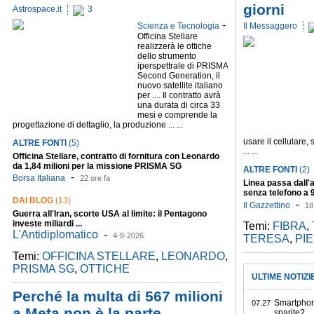
giorni
Astrospace.it
3
-
Scienza e Tecnologia
Il Messaggero
Officina Stellare
realizzerà le ottiche
dello strumento
iperspettrale di PRISMA
Second Generation, il
nuovo satellite italiano
per .... Il contratto avrà
una durata di circa 33
mesi e comprende la
progettazione di dettaglio, la produzione ... ...
usare il cellulare
ALTRE FONTI
(5)
... ...
Officina Stellare, contratto di fornitura con Leonardo
da 1,84 milioni per la missione PRISMA SG
ALTRE FONTI
(2)
-
Borsa Italiana
22 ore fa
Linea passa dall'a
senza telefono a 
DAI BLOG
(13)
giorni
-
Il Gazzettino
18
Guerra all'Iran, scorte USA al limite: il Pentagono
investe miliardi ...
Temi:
FIBRA
,
L'Antidiplomatico
-
4-8-2026
TERESA
,
PI
Temi:
OFFICINA STELLARE
,
LEONARDO
,
PRISMA SG
,
OTTICHE
ULTIME NOTIZI
Perché la multa di 567 milioni
Smartphone
07.27
a Meta non è la parte
sparite?