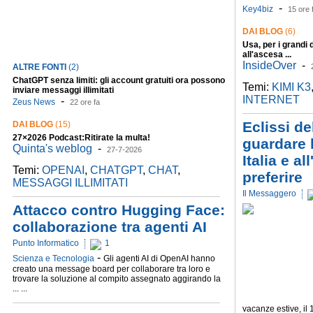
Key4biz
-
Key4biz
15 ore 
DAI BLOG
(6)
Usa, per i grandi d
all'ascesa ...
InsideOver
-
ALTRE FONTI
(2)
ChatGPT senza limiti: gli account gratuiti ora possono
Temi:
KIMI K3
inviare messaggi illimitati
INTERNET
-
Zeus News
22 ore fa
Eclissi d
DAI BLOG
(15)
27×2026 Podcast:Ritirate la multa!
guardare 
Quinta's weblog
-
27-7-2026
Italia e a
Temi:
OPENAI
,
CHATGPT
,
CHAT
,
preferire
MESSAGGI ILLIMITATI
Il Messaggero
Attacco contro Hugging Face:
collaborazione tra agenti AI
Punto Informatico
1
-
Scienza e Tecnologia
Gli agenti AI di OpenAI hanno
creato una message board per collaborare tra loro e
trovare la soluzione al compito assegnato aggirando la
... ...
vacanze estive, il 1