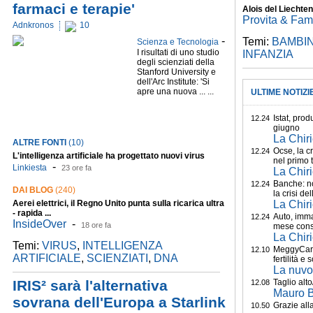
farmaci e terapie'
Alois del Liechten
Provita & Fam
Adnkronos
10
-
Temi:
BAMBIN
Scienza e Tecnologia
I risultati di uno studio
INFANZIA
degli scienziati della
Stanford University e
dell'Arc Institute: 'Si
apre una nuova ... ...
ULTIME NOTIZI
Istat, prod
12.24
giugno
La Chiri
ALTRE FONTI
(10)
Ocse, la c
12.24
L'intelligenza artificiale ha progettato nuovi virus
nel primo 
-
Linkiesta
23 ore fa
La Chiri
Banche: no 
12.24
DAI BLOG
(240)
la crisi dell'
Aerei elettrici, il Regno Unito punta sulla ricarica ultra
La Chiri
- rapida ...
Auto, imma
12.24
InsideOver
-
18 ore fa
mese conse
La Chiri
Temi:
VIRUS
,
INTELLIGENZA
MeggyCare,
12.10
ARTIFICIALE
,
SCIENZIATI
,
DNA
fertilità e s
La nuvo
IRIS² sarà l'alternativa
Taglio alto
12.08
Mauro Bi
sovrana dell'Europa a Starlink
Grazie all
10.50