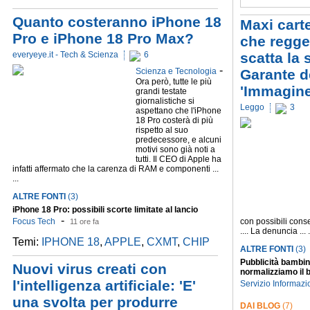
Quanto costeranno iPhone 18
Maxi cart
Pro e iPhone 18 Pro Max?
che regge
everyeye.it - Tech & Scienza
6
scatta la
-
Scienza e Tecnologia
Garante de
Ora però, tutte le più
'Immagine
grandi testate
giornalistiche si
Leggo
3
aspettano che l'iPhone
18 Pro costerà di più
rispetto al suo
predecessore, e alcuni
motivi sono già noti a
tutti. Il CEO di Apple ha
infatti affermato che la carenza di RAM e componenti ...
...
ALTRE FONTI
(3)
iPhone 18 Pro: possibili scorte limitate al lancio
-
Focus Tech
con possibili cons
11 ore fa
.... La denuncia ... .
Temi:
IPHONE 18
,
APPLE
,
CXMT
,
CHIP
ALTRE FONTI
(3)
Pubblicità bambin
Nuovi virus creati con
normalizziamo il b
l'intelligenza artificiale: 'E'
Servizio Informazi
una svolta per produrre
DAI BLOG
(7)