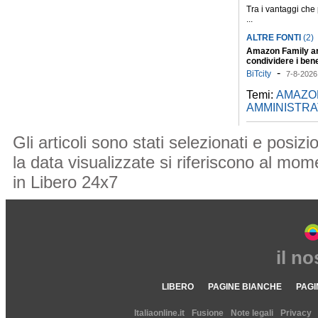
Tra i vantaggi che
...
ALTRE FONTI
(2)
Amazon Family arr
condividere i bene
privacy
-
BiTcity
7-8-2026
Temi:
AMAZON
AMMINISTRA
Gli articoli sono stati selezionati e posi
la data visualizzate si riferiscono al mome
in Libero 24x7
il n
LIBERO
PAGINE BIANCHE
PAGI
Italiaonline.it
Fusione
Note legali
Privacy