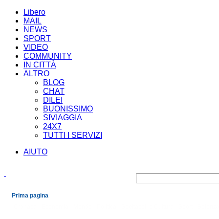
Libero
MAIL
NEWS
SPORT
VIDEO
COMMUNITY
IN CITTÀ
ALTRO
BLOG
CHAT
DILEI
BUONISSIMO
SIVIAGGIA
24X7
TUTTI I SERVIZI
AIUTO
Prima pagina
Cronaca
Economia
Mondo
Politica
Spettacoli e Cultura
Sport
Scienza