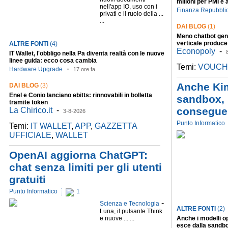
milioni per PMI e
nell'app IO, uso con i
Finanza Repubbli
privati e il ruolo della ...
...
DAI BLOG
(1)
Meno chatbot gene
verticale produce 
ALTRE FONTI
(4)
Econopoly
-
IT Wallet, l'obbligo nella Pa diventa realtà con le nuove
linee guida: ecco cosa cambia
Temi:
VOUCH
-
Hardware Upgrade
17 ore fa
Anche Kim
DAI BLOG
(3)
Enel e Conio lanciano ebitts: rinnovabili in bolletta
sandbox,
tramite token
consegue
La Chirico.it
-
3-8-2026
Punto Informatico
Temi:
IT WALLET
,
APP
,
GAZZETTA
UFFICIALE
,
WALLET
OpenAI aggiorna ChatGPT:
chat senza limiti per gli utenti
gratuiti
Punto Informatico
1
-
Scienza e Tecnologia
ALTRE FONTI
(2)
Luna, il pulsante Think
e nuove ... ...
Anche i modelli o
esce dalla sandbo