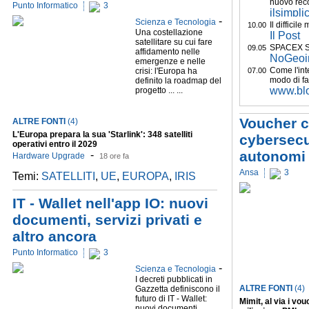
nuovo rec
Punto Informatico
3
ilsimpli
-
Scienza e Tecnologia
Il difficile
10.00
Una costellazione
Il Post
satellitare su cui fare
SPACEX S
09.05
affidamento nelle
NoGeoi
emergenze e nelle
Come l'inte
crisi: l'Europa ha
07.00
modo di far
definito la roadmap del
www.bl
progetto ... ...
Voucher c
ALTRE FONTI
(4)
L'Europa prepara la sua 'Starlink': 348 satelliti
cybersecur
operativi entro il 2029
autonomi
-
Hardware Upgrade
18 ore fa
Ansa
3
Temi:
SATELLITI
,
UE
,
EUROPA
,
IRIS
IT - Wallet nell'app IO: nuovi
documenti, servizi privati e
altro ancora
Punto Informatico
3
-
Scienza e Tecnologia
I decreti pubblicati in
ALTRE FONTI
(4)
Gazzetta definiscono il
futuro di IT - Wallet:
Mimit, al via i vo
nuovi documenti