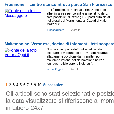
Frosinone, il centro storico ritrova parco San Francesco:
... si è proceduto inoltre alla rimozione degli
alberi
malati e pericolanti e al ripristino del ...
sarà possibile utilizzare gli 80 posti auto situati
nei pressi del Monumento ai
Caduti
di viale
Mazzini e ...
-
Il Messaggero
12 ore fa
Maltempo nel Veronese, decine di interventi: tetti scoperch
Notizie in tempo reale? Entra nel canale
telegram di Veronaoggi.it TEMI:
alberi
caduti
allagamenti bovolone danni maltempo
maltempo verona notizie bovolone notizie
legnago notizie verona Note sull'...
-
VeronaOggi.it
13 ore fa
Successive
1
2
3
4
5
6
7
8
9
10
Gli articoli sono stati selezionati e posi
la data visualizzate si riferiscono al mom
in Libero 24x7