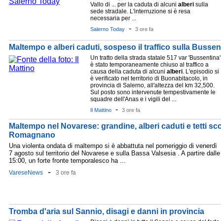
Vallo di ... per la caduta di alcuni
alberi
sulla
sede stradale. L'interruzione si è resa
necessaria per ...
-
Salerno Today
3 ore fa
Maltempo e alberi caduti, sospeso il traffico sulla Bussen
Un tratto della strada statale 517 var 'Bussentina'
è stato temporaneamente chiuso al traffico a
causa della caduta di alcuni
alberi
. L'episodio si
è verificato nel territorio di Buonabitacolo, in
provincia di Salerno, all'altezza del km 32,500.
Sul posto sono intervenute tempestivamente le
squadre dell'Anas e i vigili del ...
-
Il Mattino
3 ore fa
Maltempo nel Novarese: grandine, alberi caduti e tetti sco
Romagnano
Una violenta ondata di maltempo si è abbattuta nel pomeriggio di venerdì
7 agosto sul territorio del Novarese e sulla Bassa Valsesia . A partire dalle
15:00, un forte fronte temporalesco ha ...
-
VareseNews
3 ore fa
Tromba d'aria sul Sannio, disagi e danni in provincia