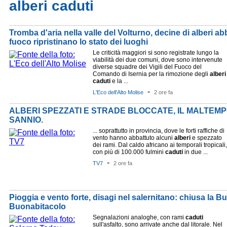
alberi caduti
Tromba d'aria nella valle del Volturno, decine di alberi abba
fuoco ripristinano lo stato dei luoghi
Le criticità maggiori si sono registrate lungo la
viabilità dei due comuni, dove sono intervenute
diverse squadre dei Vigili del Fuoco del
Comando di Isernia per la rimozione degli
alberi
caduti
e la ...
-
L'Eco dell'Alto Molise
2 ore fa
ALBERI SPEZZATI E STRADE BLOCCATE, IL MALTEMP
SANNIO.
... soprattutto in provincia, dove le forti raffiche di
vento hanno abbattuto alcuni
alberi
e spezzato
dei rami. Dal caldo africano ai temporali tropicali,
con più di 100.000 fulmini
caduti
in due ...
-
TV7
2 ore fa
Pioggia e vento forte, disagi nel salernitano: chiusa la B
Buonabitacolo
Segnalazioni analoghe, con rami
caduti
sull'asfalto, sono arrivate anche dal litorale. Nel