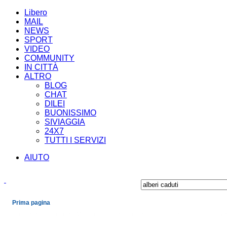
Libero
MAIL
NEWS
SPORT
VIDEO
COMMUNITY
IN CITTÀ
ALTRO
BLOG
CHAT
DILEI
BUONISSIMO
SIVIAGGIA
24X7
TUTTI I SERVIZI
AIUTO
Prima pagina
Cronaca
Economia
Mondo
Politica
Spettacoli e Cultura
Sport
Scienza