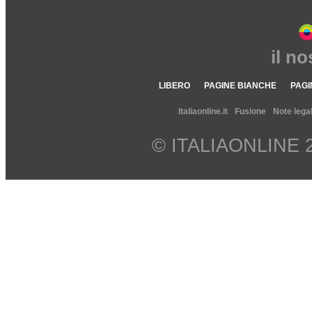
il n
LIBERO
PAGINE BIANCHE
PAGI
Italiaonline.it
Fusione
Note legal
© ITALIAONLINE