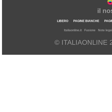
il n
LIBERO
PAGINE BIANCHE
PAGI
Italiaonline.it
Fusione
Note legal
© ITALIAONLINE