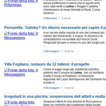
senza preferenze in tasca che in questi anni
sono stati eletti a
Latina
o Reggio Calabria "
chiederanno di esser blindati al Nord. Come
saranno ...
-
Il Riformista
6 ore fa
Pernarella: 'Gatsby? Un ritorno necessario per capire il 
A un secolo dalla nascita di uno dei romanzi più
celebri del Novecento, il sogno, le illusioni e le
contraddizioni raccontate da Francis Scott
Fitzgerald tornano a vivere in uno dei luoghi più
...
-
Il Messaggero
6 ore fa
Villa Fogliano, restauro da 12 milioni: il progetto
Come si legge negli atti, pubblicati sull'albo
pretorio del Comune di
Latina
, nel cui territorio
ricade il borgo di Fogliano, la Direzione
regionale del Lazio dell'Agenzia del Demanio ha
inviato a ...
-
Il Messaggero
6 ore fa
Irregolarit in una piscina: sospensione dell attivit e mult
Sospesa l'attivit di una piscina di Roccasecca
dopo un controllo dei carabinieri della locale