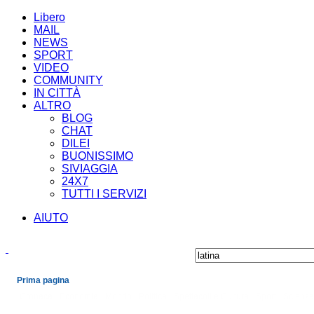
Libero
MAIL
NEWS
SPORT
VIDEO
COMMUNITY
IN CITTÀ
ALTRO
BLOG
CHAT
DILEI
BUONISSIMO
SIVIAGGIA
24X7
TUTTI I SERVIZI
AIUTO
Prima pagina
Cronaca
Economia
Mondo
Politica
Spettacoli e Cultura
Sport
Scienza