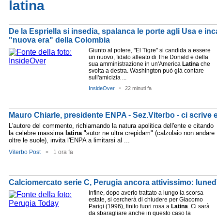
latina
De la Espriella si insedia, spalanca le porte agli Usa e in
"nuova era" della Colombia
Giunto al potere, "El Tigre" si candida a essere
un nuovo, fidato alleato di The Donald e della
sua amministrazione in un'America
Latina
che
svolta a destra. Washington può già contare
sull'amicizia ...
-
InsideOver
22 minuti fa
Mauro Chiarle, presidente ENPA - Sez.Viterbo - ci scrive e
L'autore del commento, richiamando la natura apolitica dell'ente e citando
la celebre massima
latina
"sutor ne ultra crepidam" (calzolaio non andare
oltre le suole), invita l'ENPA a limitarsi al ...
-
Viterbo Post
1 ora fa
Calciomercato serie C, Perugia ancora attivissimo: lunedì 
Infine, dopo averlo trattato a lungo la scorsa
estate, si cercherà di chiudere per Giacomo
Parigi (1996), finito fuori rosa a
Latina
. Ci sarà
da sbaragliare anche in questo caso la