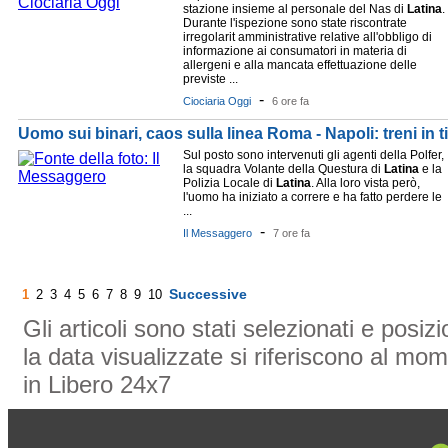
stazione insieme al personale del Nas di
Latina
.
Durante l'ispezione sono state riscontrate
irregolarit amministrative relative all'obbligo di
informazione ai consumatori in materia di
allergeni e alla mancata effettuazione delle
previste ...
-
Ciociaria Oggi
6 ore fa
Uomo sui binari, caos sulla linea Roma - Napoli: treni in ti
Sul posto sono intervenuti gli agenti della Polfer,
la squadra Volante della Questura di
Latina
e la
Polizia Locale di
Latina
. Alla loro vista però,
l'uomo ha iniziato a correre e ha fatto perdere le
...
-
Il Messaggero
7 ore fa
Successive
1
2
3
4
5
6
7
8
9
10
Gli articoli sono stati selezionati e posi
la data visualizzate si riferiscono al mom
in Libero 24x7