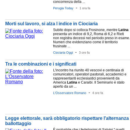
concorrenza della ...
-
Perugia Today
1 ora fa
Morti sul lavoro, si alza l indice in Ciociaria
Subito dopo si colloca Frosinone, mentre
Latina
presenta un indice di 9,2, Roma di 6,2 e Rieti
non registra decessi nel periodo preso in esame.
Numeri che evidenziano come il territorio
frusinate ...
-
Ciociaria Oggi
3 ore fa
Tra le combinazioni e i significati
L'incontro ha riunito 40 vescovi e centinaia di
comunicatori, operatori pastorali, accademici e
rappresentanti ecclesiastici provenienti da
America
Latina
e Caraibi. Il Seminario è stato
aperto da un ...
-
L'Osservatore Romano
4 ore fa
Legge elettorale, sarà obbligatorio rispettare l'alternanza 
ballottaggio
È probabile che i fedelissimi di Salvini " quelli