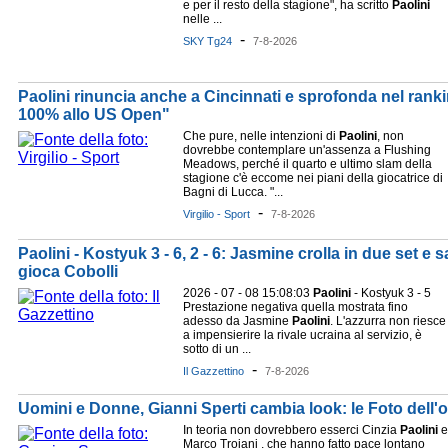
e per il resto della stagione", ha scritto
Paolini
nelle ...
-
SKY Tg24
7-8-2026
Paolini rinuncia anche a Cincinnati e sprofonda nel ranki
100% allo US Open"
Che pure, nelle intenzioni di
Paolini
, non
dovrebbe contemplare un'assenza a Flushing
Meadows, perché il quarto e ultimo slam della
stagione c'è eccome nei piani della giocatrice di
Bagni di Lucca. "...
-
Virgilio - Sport
7-8-2026
Paolini - Kostyuk 3 - 6, 2 - 6: Jasmine crolla in due set 
gioca Cobolli
2026 - 07 - 08 15:08:03
Paolini
- Kostyuk 3 - 5
Prestazione negativa quella mostrata fino
adesso da Jasmine
Paolini
. L'azzurra non riesce
a impensierire la rivale ucraina al servizio, è
sotto di un ...
-
Il Gazzettino
7-8-2026
Uomini e Donne, Gianni Sperti cambia look: le Foto dell
In teoria non dovrebbero esserci Cinzia
Paolini
e
Marco Troiani , che hanno fatto pace lontano