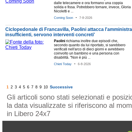
dalle telecamere e ora formano una coppia
solida e fissa. Potrebbero tornare, invece, Gloria
Nicoletti e ...
-
Coming Soon
7-8-2026
Ciclopedonale di Francavilla, Paolini attacca l'amministra
insufficienti, servono interventi concreti'
Paolini
richiama inoltre due episodi che,
secondo quanto da lui riportato, si sarebbero
verificati nell'arco di dieci giorni e avrebbero
coinvolto un bambino e una persona con
disabilità. "Non è più ...
-
Chieti Today
6-8-2026
Successive
1
2
3
4
5
6
7
8
9
10
Gli articoli sono stati selezionati e posi
la data visualizzate si riferiscono al mom
in Libero 24x7