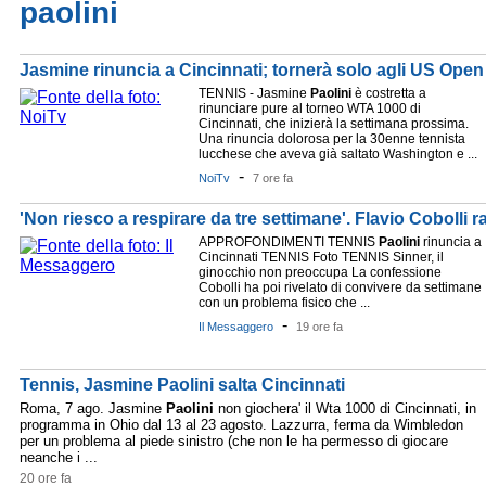
paolini
Jasmine rinuncia a Cincinnati; tornerà solo agli US Open
TENNIS - Jasmine
Paolini
è costretta a
rinunciare pure al torneo WTA 1000 di
Cincinnati, che inizierà la settimana prossima.
Una rinuncia dolorosa per la 30enne tennista
lucchese che aveva già saltato Washington e ...
-
NoiTv
7 ore fa
'Non riesco a respirare da tre settimane'. Flavio Cobolli ra
APPROFONDIMENTI TENNIS
Paolini
rinuncia a
Cincinnati TENNIS Foto TENNIS Sinner, il
ginocchio non preoccupa La confessione
Cobolli ha poi rivelato di convivere da settimane
con un problema fisico che ...
-
Il Messaggero
19 ore fa
Tennis, Jasmine Paolini salta Cincinnati
Roma, 7 ago. Jasmine
Paolini
non giochera' il Wta 1000 di Cincinnati, in
programma in Ohio dal 13 al 23 agosto. Lazzurra, ferma da Wimbledon
per un problema al piede sinistro (che non le ha permesso di giocare
neanche i ...
20 ore fa