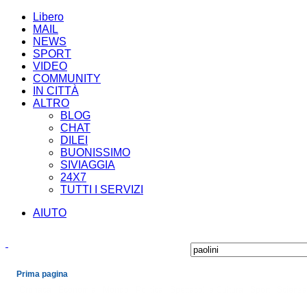
Libero
MAIL
NEWS
SPORT
VIDEO
COMMUNITY
IN CITTÀ
ALTRO
BLOG
CHAT
DILEI
BUONISSIMO
SIVIAGGIA
24X7
TUTTI I SERVIZI
AIUTO
Prima pagina
Cronaca
Economia
Mondo
Politica
Spettacoli e Cultura
Sport
Scienza