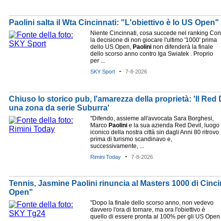
Paolini salta il Wta Cincinnati: "L'obiettivo è lo US Open"
Niente Cincinnati, cosa succede nel ranking Con
la decisione di non giocare l'ultimo '1000' prima
dello US Open,
Paolini
non difenderà la finale
dello scorso anno contro Iga Swiatek . Proprio
per ...
-
SKY Sport
7-8-2026
Chiuso lo storico pub, l'amarezza della proprietà: 'Il Red De
una zona da serie Suburra'
"Difendo, assieme all'avvocata Sara Borghesi,
Marco
Paolini
e la sua azienda Red Devil, luogo
iconico della nostra città sin dagli Anni 80 ritrovo
prima di turismo scandinavo e,
successivamente, ...
-
Rimini Today
7-8-2026
Tennis, Jasmine Paolini rinuncia al Masters 1000 di Cinci
Open"
"Dopo la finale dello scorso anno, non vedevo
davvero l'ora di tornare, ma ora l'obiettivo è
quello di essere pronta al 100% per gli US Open