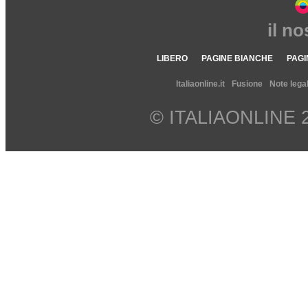
il n
LIBERO
PAGINE BIANCHE
PAGI
Italiaonline.it
Fusione
Note legal
© ITALIAONLINE