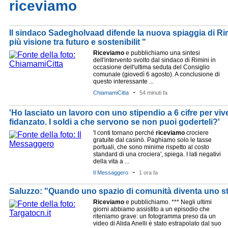
riceviamo
Il sindaco Sadegholvaad difende la nuova spiaggia di R
più visione tra futuro e sostenibilit "
Riceviamo
e pubblichiamo una sintesi
dell'intervento svolto dal sindaco di Rimini in
occasione dell'ultima seduta del Consiglio
comunale (giovedì 6 agosto). A conclusione di
questo interessante ...
-
ChiamamiCitta
54 minuti fa
'Ho lasciato un lavoro con uno stipendio a 6 cifre per viv
fidanzato. I soldi a che servono se non puoi goderteli?'
'I conti tornano perché
riceviamo
crociere
gratuite dal casinò. Paghiamo solo le tasse
portuali, che sono minime rispetto al costo
standard di una crociera', spiega. I lati negativi
della vita a ...
-
Il Messaggero
1 ora fa
Saluzzo: "Quando uno spazio di comunità diventa uno 
Riceviamo
e pubblichiamo. *** Negli ultimi
giorni abbiamo assistito a un episodio che
riteniamo grave: un fotogramma preso da un
video di Alida Anelli è stato estrapolato dal suo