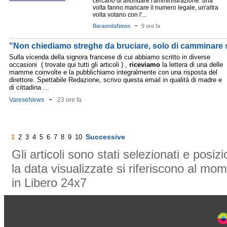
cercano di affondare l'amministrazione: una
volta fanno mancare il numero legale, un'altra
volta votano con l'...
-
BaraondaNews
9 ore fa
"Non chiediamo streghe da bruciare, solo di camminare sic
Sulla vicenda della signora francese di cui abbiamo scritto in diverse
occasioni ( trovate qui tutti gli articoli ) ,
riceviamo
la lettera di una delle
mamme coinvolte e la pubblichiamo integralmente con una risposta del
direttore. Spettabile Redazione, scrivo questa email in qualità di madre e
di cittadina ...
-
VareseNews
23 ore fa
Successive
1
2
3
4
5
6
7
8
9
10
Gli articoli sono stati selezionati e posi
la data visualizzate si riferiscono al mom
in Libero 24x7