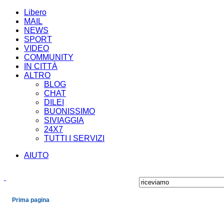
Libero
MAIL
NEWS
SPORT
VIDEO
COMMUNITY
IN CITTÀ
ALTRO
BLOG
CHAT
DILEI
BUONISSIMO
SIVIAGGIA
24X7
TUTTI I SERVIZI
AIUTO
Prima pagina
Cronaca
Economia
Mondo
Politica
Spettacoli e Cultura
Sport
Scienza