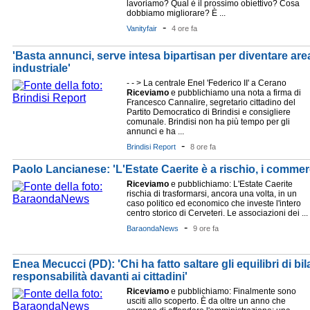
lavoriamo? Qual è il prossimo obiettivo? Cosa
dobbiamo migliorare? È ...
-
Vanityfair
4 ore fa
'Basta annunci, serve intesa bipartisan per diventare are
industriale'
- - > La centrale Enel 'Federico II' a Cerano
Riceviamo
e pubblichiamo una nota a firma di
Francesco Cannalire, segretario cittadino del
Partito Democratico di Brindisi e consigliere
comunale. Brindisi non ha più tempo per gli
annunci e ha ...
-
Brindisi Report
8 ore fa
Paolo Lancianese: 'L'Estate Caerite è a rischio, i commer
Riceviamo
e pubblichiamo: L'Estate Caerite
rischia di trasformarsi, ancora una volta, in un
caso politico ed economico che investe l'intero
centro storico di Cerveteri. Le associazioni dei ...
-
BaraondaNews
9 ore fa
Enea Mecucci (PD): 'Chi ha fatto saltare gli equilibri di bi
responsabilità davanti ai cittadini'
Riceviamo
e pubblichiamo: Finalmente sono
usciti allo scoperto. È da oltre un anno che