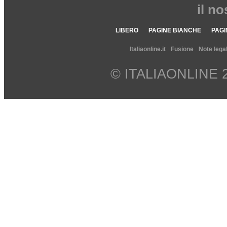
il n
LIBERO
PAGINE BIANCHE
PAGI
Italiaonline.it
Fusione
Note legal
© ITALIAONLINE