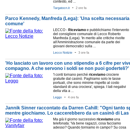
contesto, ed ...
-
Targatocn.it
2 ore fa
Parco Kennedy, Manfreda (Lega): 'Una scelta necessaria p
comune'
LECCO -
Riceviamo
e pubblichiamo l'intervento
del consigliere comunale di Lecco Roberto
Manfreda (Lega). 'In merito alle critiche rivolte
all'Amministrazione comunale da parte dei
giovani democratici sulla ...
-
Lecco Notizie
3 ore fa
'Ho lasciato un lavoro con uno stipendio a 6 cifre per viv
compagno. A che servono i soldi se non puoi goderteli?'
'I conti tornano perché
riceviamo
crociere
gratuite dal casinò. Paghiamo solo le tasse
portuali, che sono minime rispetto al costo
standard di una crociera', spiega. I lati negativi
della vita a ...
-
Leggo
4 ore fa
Jannik Sinner raccontato da Darren Cahill: "Ogni tanto s
mentre giochiamo. Lo caccerebbero da un casinò di Las V
Ma già il giorno successivo
riceviamo
una
telefonata: 'Va bene ragazzi, cosa facciamo
adesso? Quando torniamo in campo? Su cosa