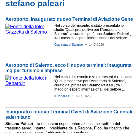
stefano paleari
Aeroporto, inaugurato nuovo Terminal di Aviazione Gene
Nel corso dell'incontro è stato presentato lo
studio 'Quali prospettive per l'Aeroporto di
Salerno' , a cura del professor
Stefano
Paleari
,
tra i massimi esperti internazionali del settore ...
-
Gazzetta di Salerno
14-7-2026
Aeroporto di Salerno, ecco il nuovo terminal: inaugurata l
mq per turismo e imprese
Nel corso dell'evento è stato presentato lo studio
'Quali prospettive per l'Aeroporto di Salerno',
curato dal professor
Stefano
Paleari
, tra i
maggiori esperti internazionali del settore ...
-
il Denaro.it
14-7-2026
Inaugurato il nuovo Terminal Ovest di Aviazione Generale
salernitano
Stefano
Paleari
, tra i massimi esperti internazionali nel settore del
trasporto aereo. Intanto il presidente della Regione, Fico, ha ribadito che
sulla tassa di imbarco, l'addizionale comunale per i ...