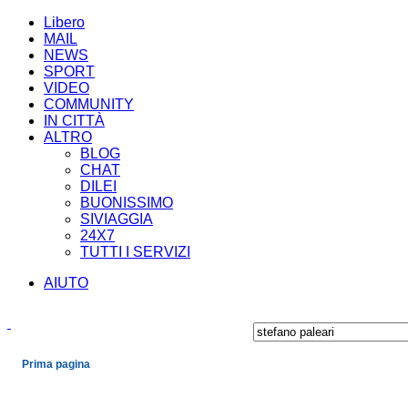
Libero
MAIL
NEWS
SPORT
VIDEO
COMMUNITY
IN CITTÀ
ALTRO
BLOG
CHAT
DILEI
BUONISSIMO
SIVIAGGIA
24X7
TUTTI I SERVIZI
AIUTO
Prima pagina
Cronaca
Economia
Mondo
Politica
Spettacoli e Cultura
Sport
Scienza