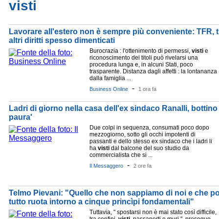
visti
Lavorare all'estero non è sempre più conveniente: TFR, t
altri diritti spesso dimenticati
Burocrazia : l'ottenimento di permessi,
visti
e
riconoscimento dei titoli può rivelarsi una
procedura lunga e, in alcuni Stati, poco
trasparente. Distanza dagli affetti : la lontananza
dalla famiglia ...
-
Business Online
1 ora fa
Ladri di giorno nella casa dell'ex sindaco Ranalli, bottin
paura'
Due colpi in sequenza, consumati poco dopo
mezzogiorno, sotto gli occhi impotenti di
passanti e dello stesso ex sindaco che i ladri li
ha
visti
dal balcone del suo studio da
commercialista che si ...
-
Il Messaggero
2 ore fa
Telmo Pievani: "Quello che non sappiamo di noi e che p
tutto ruota intorno a cinque princìpi fondamentali"
Tuttavia, " spostarsi non è mai stato così difficile,