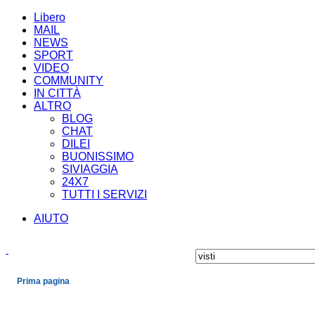
Libero
MAIL
NEWS
SPORT
VIDEO
COMMUNITY
IN CITTÀ
ALTRO
BLOG
CHAT
DILEI
BUONISSIMO
SIVIAGGIA
24X7
TUTTI I SERVIZI
AIUTO
Prima pagina
Cronaca
Economia
Mondo
Politica
Spettacoli e Cultura
Sport
Scienza