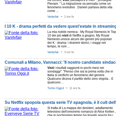
tra confini,
visti
, passaporti e muri ", prosegue
Pievani. " La migrazione va pensata come un
fenomeno evolutivo . Darwin parlava della vita
come ...
-
Vanityfair
2 ore fa
I 10 K - drama perfetti da vedere quest'estate in streamin
La mia nobile nemica - My Royal Nemesis In Top
10 dei più
visti
di Netflix a giugno, My Royal
Nemesis unisce alcuni dei generi più popolari
dei K - drama: i drammi storici, i viaggi nel
tempo, le rom ...
-
Vanityfair
3 ore fa
Comunali a Milano, Vannacci: 'Il nostro candidato sinda
Visti
i risultati raggiunti in pochi mesi nei
sondaggi''. ''Penso che sia la prima volta che in
Italia si verifichi un fenomeno del genere.
Qualcuno diceva il partito dello zero virgola... E
qualcuno ...
-
Torino Oggi.it
11 ore fa
Su Netflix spopola questa serie TV spagnola, è il cult dell
Si tratta di La mappa dei desideri, adattamento
televisivo dell'omonimo romanzo di Alice Kellen ,
che in pochissimo tempo ha trovato spazio tra i