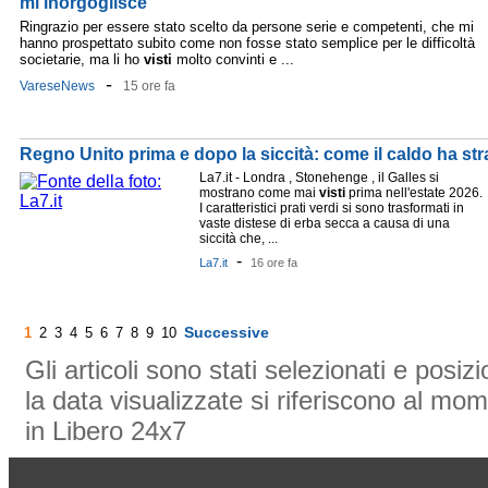
mi inorgoglisce'
Ringrazio per essere stato scelto da persone serie e competenti, che mi
hanno prospettato subito come non fosse stato semplice per le difficoltà
societarie, ma li ho
visti
molto convinti e ...
-
VareseNews
15 ore fa
Regno Unito prima e dopo la siccità: come il caldo ha str
La7.it - Londra , Stonehenge , il Galles si
mostrano come mai
visti
prima nell'estate 2026.
I caratteristici prati verdi si sono trasformati in
vaste distese di erba secca a causa di una
siccità che, ...
-
La7.it
16 ore fa
Successive
1
2
3
4
5
6
7
8
9
10
Gli articoli sono stati selezionati e posi
la data visualizzate si riferiscono al mom
in Libero 24x7