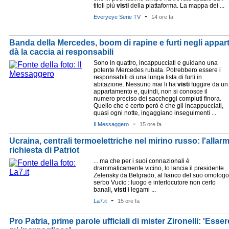
titoli più
visti
della piattaforma. La mappa dei ...
-
Everyeye Serie TV
14 ore fa
Banda della Mercedes, boom di rapine e furti negli appar
dà la caccia ai responsabili
Sono in quattro, incappucciati e guidano una
potente Mercedes rubata. Potrebbero essere i
responsabili di una lunga lista di furti in
abitazione. Nessuno mai li ha
visti
fuggire da un
appartamento e, quindi, non si conosce il
numero preciso dei saccheggi compiuti finora.
Quello che è certo però è che gli incappucciati,
quasi ogni notte, ingaggiano inseguimenti ...
-
Il Messaggero
15 ore fa
Ucraina, centrali termoelettriche nel mirino russo: l'allar
richiesta di Patriot
... ma che per i suoi connazionali è
drammaticamente vicino, lo lancia il presidente
Zelensky da Belgrado, al fianco del suo omologo
serbo Vucic : luogo e interlocutore non certo
banali,
visti
i legami ...
-
La7.it
15 ore fa
Pro Patria, prime parole ufficiali di mister Zironelli: 'Esser