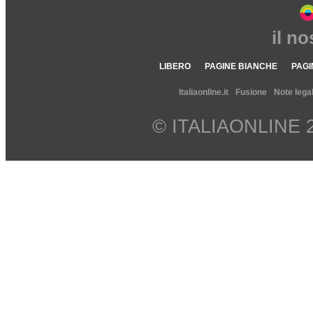
il n
LIBERO
PAGINE BIANCHE
PAGI
Italiaonline.it
Fusione
Note legal
© ITALIAONLINE