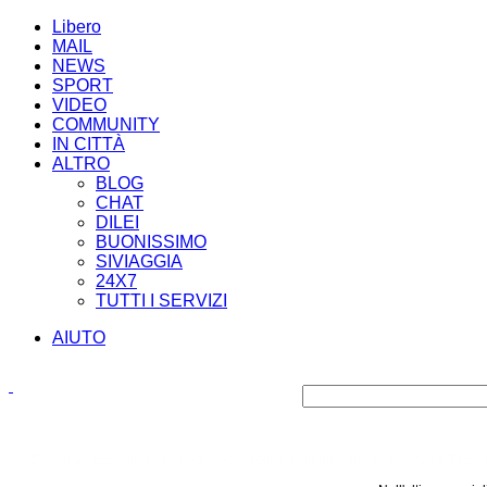
Libero
MAIL
NEWS
SPORT
VIDEO
COMMUNITY
IN CITTÀ
ALTRO
BLOG
CHAT
DILEI
BUONISSIMO
SIVIAGGIA
24X7
TUTTI I SERVIZI
AIUTO
Cronaca
Economia
Politica
Spettacoli e Cultura
Sport
Scienza e Tecno