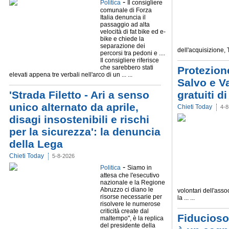
-
Politica
Il consigliere
comunale di Forza
Italia denuncia il
passaggio ad alta
velocità di fat bike ed e-
bike e chiede la
separazione dei
dell'acquisizione, 
percorsi tra pedoni e ....
Il consigliere riferisce
che sarebbero stati
Protezion
elevati appena tre verbali nell'arco di un ... ...
Salvo e V
'Strada Filetto - Ari a senso
gratuiti d
unico alternato da aprile,
Chieti Today
4-8
disagi insostenibili e rischi
per la sicurezza': la denuncia
della Lega
Chieti Today
5-8-2026
-
Politica
Siamo in
attesa che l'esecutivo
nazionale e la Regione
Abruzzo ci diano le
volontari dell'ass
risorse necessarie per
la ... ...
risolvere le numerose
criticità create dal
Fiducioso 
maltempo", è la replica
del presidente della