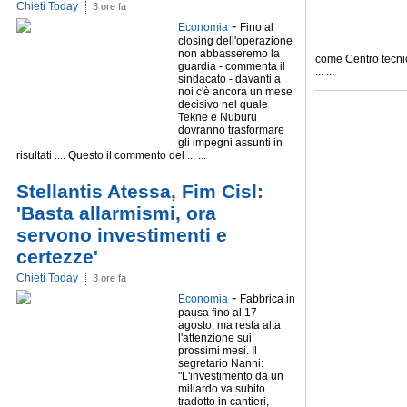
Chieti Today
3 ore fa
-
Economia
Fino al
closing dell'operazione
non abbasseremo la
come Centro tecnic
guardia - commenta il
... ...
sindacato - davanti a
noi c'è ancora un mese
decisivo nel quale
Tekne e Nuburu
dovranno trasformare
gli impegni assunti in
risultati .... Questo il commento del ... ...
Stellantis Atessa, Fim Cisl:
'Basta allarmismi, ora
servono investimenti e
certezze'
Chieti Today
3 ore fa
-
Economia
Fabbrica in
pausa fino al 17
agosto, ma resta alta
l'attenzione sui
prossimi mesi. Il
segretario Nanni:
"L'investimento da un
miliardo va subito
tradotto in cantieri,