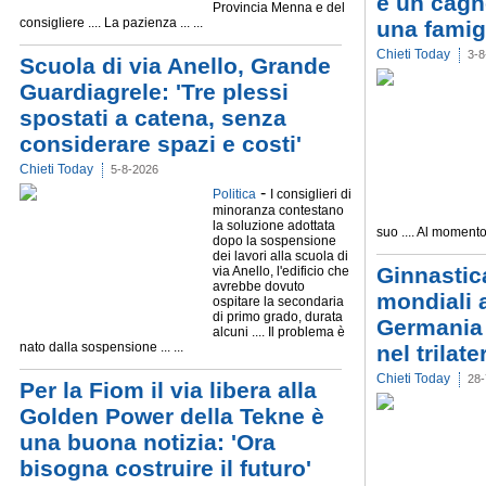
è un cagn
Provincia Menna e del
consigliere .... La pazienza ... ...
una famig
Chieti Today
3-8
Scuola di via Anello, Grande
Guardiagrele: 'Tre plessi
spostati a catena, senza
considerare spazi e costi'
Chieti Today
5-8-2026
-
Politica
I consiglieri di
minoranza contestano
la soluzione adottata
suo .... Al momento s
dopo la sospensione
dei lavori alla scuola di
Ginnastica
via Anello, l'edificio che
avrebbe dovuto
mondiali al
ospitare la secondaria
di primo grado, durata
Germania 
alcuni .... Il problema è
nato dalla sospensione ... ...
nel trilat
Chieti Today
28-
Per la Fiom il via libera alla
Golden Power della Tekne è
una buona notizia: 'Ora
bisogna costruire il futuro'