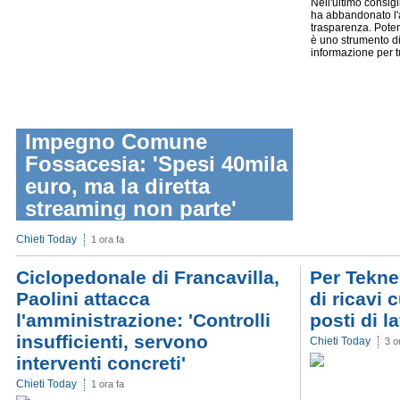
Nell'ultimo consig
ha abbandonato l'
trasparenza. Poter 
è uno strumento di
informazione per tutta
Impegno Comune
Fossacesia: 'Spesi 40mila
euro, ma la diretta
streaming non parte'
Chieti Today
1 ora fa
Ciclopedonale di Francavilla,
Per Tekne
Paolini attacca
di ricavi 
l'amministrazione: 'Controlli
posti di l
insufficienti, servono
Chieti Today
3 o
interventi concreti'
Chieti Today
1 ora fa